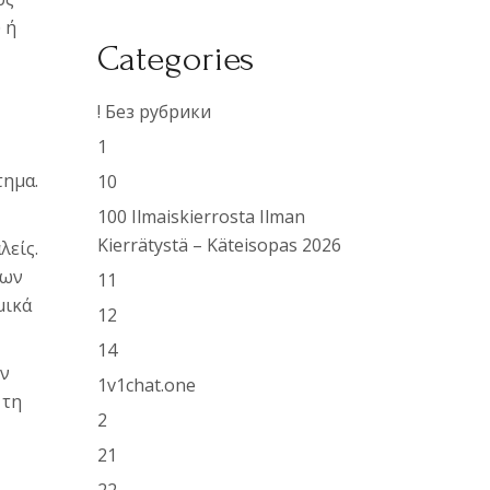
 ή
Categories
! Без рубрики
1
τημα.
10
100 Ilmaiskierrosta Ilman
Kierrätystä – Käteisopas 2026
λείς.
δων
11
μικά
12
14
ην
1v1chat.one
 τη
2
21
22