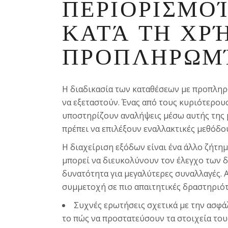
ΠΕΡΙΟΡΙΣΜΟ
ΚΑΤΆ ΤΗ ΧΡ
ΠΡΟΠΛΗΡΩΜ
Η διαδικασία των καταθέσεων με προπληρ
να εξεταστούν. Ένας από τους κυριότερου
υποστηρίζουν αναλήψεις μέσω αυτής της μ
πρέπει να επιλέξουν εναλλακτικές μεθόδο
Η διαχείριση εξόδων είναι ένα άλλο ζήτη
μπορεί να διευκολύνουν τον έλεγχο των 
δυνατότητα για μεγαλύτερες συναλλαγές. 
συμμετοχή σε πιο απαιτητικές δραστηριότ
Συχνές ερωτήσεις σχετικά με την ασφά
το πώς να προστατεύσουν τα στοιχεία του