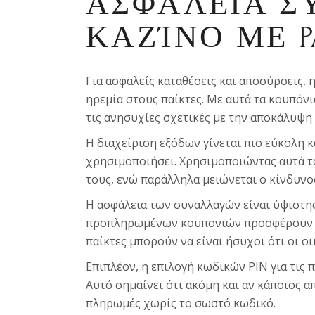
ΑΣΦΆΛΕΙΑ Σ
ΚΑΖΊΝΟ ΜΕ P
Για ασφαλείς καταθέσεις και αποσύρσεις
ηρεμία στους παίκτες. Με αυτά τα κουπόνι
τις ανησυχίες σχετικές με την αποκάλυψη
Η διαχείριση εξόδων γίνεται πιο εύκολη 
χρησιμοποιήσει. Χρησιμοποιώντας αυτά τα
τους, ενώ παράλληλα μειώνεται ο κίνδυν
Η ασφάλεια των συναλλαγών είναι ύψιστης
προπληρωμένων κουπονιών προσφέρουν επ
παίκτες μπορούν να είναι ήσυχοι ότι οι 
Επιπλέον, η επιλογή κωδικών PIN για τις
Αυτό σημαίνει ότι ακόμη και αν κάποιος 
πληρωμές χωρίς το σωστό κωδικό.