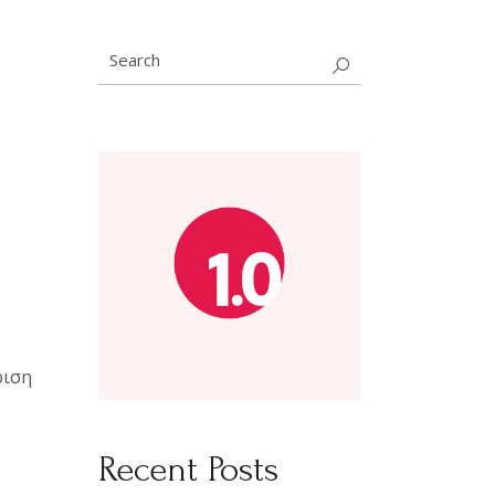
Search
for:
ριση
Recent Posts