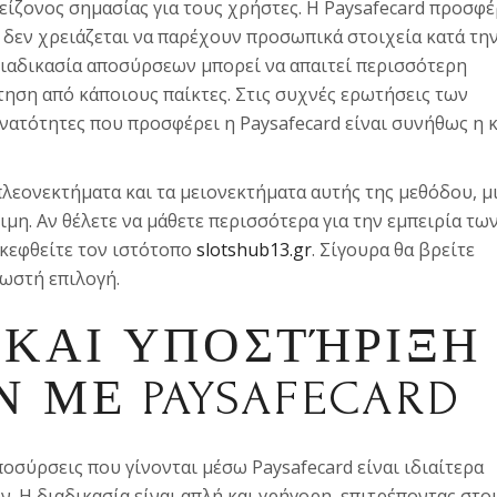
είζονος σημασίας για τους χρήστες. Η Paysafecard προσφέ
ς δεν χρειάζεται να παρέχουν προσωπικά στοιχεία κατά τη
ιαδικασία αποσύρσεων μπορεί να απαιτεί περισσότερη
τηση από κάποιους παίκτες. Στις συχνές ερωτήσεις των
νατότητες που προσφέρει η Paysafecard είναι συνήθως η 
λεονεκτήματα και τα μειονεκτήματα αυτής της μεθόδου, μ
μη. Αν θέλετε να μάθετε περισσότερα για την εμπειρία τω
σκεφθείτε τον ιστότοπο
slotshub13.gr
. Σίγουρα θα βρείτε
σωστή επιλογή.
 ΚΑΙ ΥΠΟΣΤΉΡΙΞΗ
 ΜΕ PAYSAFECARD
ποσύρσεις που γίνονται μέσω Paysafecard είναι ιδιαίτερα
. Η διαδικασία είναι απλή και γρήγορη, επιτρέποντας στο