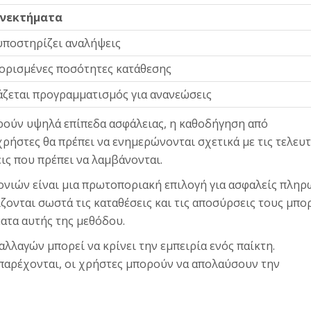
νεκτήματα
υποστηρίζει αναλήψεις
ορισμένες ποσότητες κατάθεσης
άζεται προγραμματισμός για ανανεώσεις
ηρούν υψηλά επίπεδα ασφάλειας, η καθοδήγηση από
 χρήστες θα πρέπει να ενημερώνονται σχετικά με τις τελευτ
εις που πρέπει να λαμβάνονται.
ιών είναι μια πρωτοποριακή επιλογή για ασφαλείς πληρ
ίζονται σωστά τις καταθέσεις και τις αποσύρσεις τους μπ
ατα αυτής της μεθόδου.
αλλαγών μπορεί να κρίνει την εμπειρία ενός παίκτη.
 παρέχονται, οι χρήστες μπορούν να απολαύσουν την