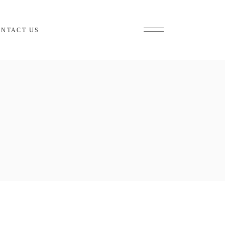
ONTACT US