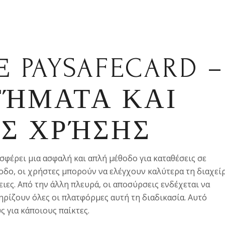
 PAYSAFECARD –
ΉΜΑΤΑ ΚΑΙ
Σ ΧΡΉΣΗΣ
ρει μια ασφαλή και απλή μέθοδο για καταθέσεις σε
οδο, οι χρήστες μπορούν να ελέγχουν καλύτερα τη διαχεί
ιες. Από την άλλη πλευρά, οι αποσύρσεις ενδέχεται να
ρίζουν όλες οι πλατφόρμες αυτή τη διαδικασία. Αυτό
 για κάποιους παίκτες.