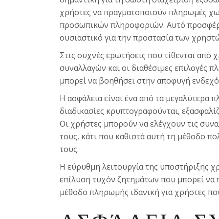
χρήστες να πραγματοποιούν πληρωμές χωρ
προσωπικών πληροφοριών. Αυτό προσφέρει
ουσιαστικό για την προστασία των χρηστ
Στις συχνές ερωτήσεις που τίθενται από 
συναλλαγών και οι διαθέσιμες επιλογές 
μπορεί να βοηθήσει στην αποφυγή ενδεχό
Η ασφάλεια είναι ένα από τα μεγαλύτερα 
διαδικασίες κρυπτογραφούνται, εξασφαλί
Οι χρήστες μπορούν να ελέγχουν τις συνα
τους, κάτι που καθιστά αυτή τη μέθοδο π
τους.
Η εύρυθμη λειτουργία της υποστήριξης χ
επίλυση τυχόν ζητημάτων που μπορεί να 
μέθοδο πληρωμής ιδανική για χρήστες που