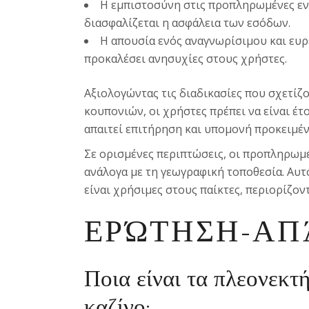
Η εμπιστοσύνη στις προπληρωμένες εν
διασφαλίζεται η ασφάλεια των εσόδων.
Η απουσία ενός αναγνωρίσιμου και ευρ
προκαλέσει ανησυχίες στους χρήστες.
Αξιολογώντας τις διαδικασίες που σχετί
κουπονιών, οι χρήστες πρέπει να είναι έτ
απαιτεί επιτήρηση και υπομονή προκειμέ
Σε ορισμένες περιπτώσεις, οι προπληρωμέ
ανάλογα με τη γεωγραφική τοποθεσία. Αυτ
είναι χρήσιμες στους παίκτες, περιορίζοντ
ΕΡΏΤΗΣΗ-ΑΠ
Ποια είναι τα πλεονεκτ
καζίνο;