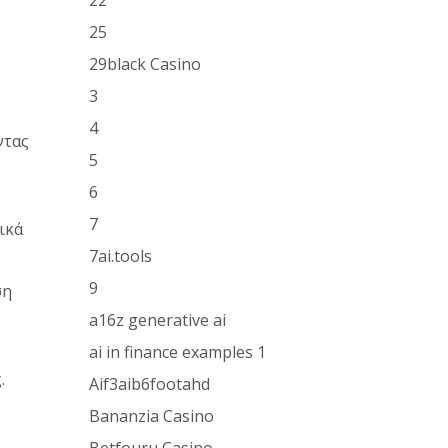
25
29black Casino
3
4
ντας
5
6
7
ικά
7ai.tools
9
ση
a16z generative ai
ai in finance examples 1
.
Aif3aib6footahd
Bananzia Casino
Betfouru Casino