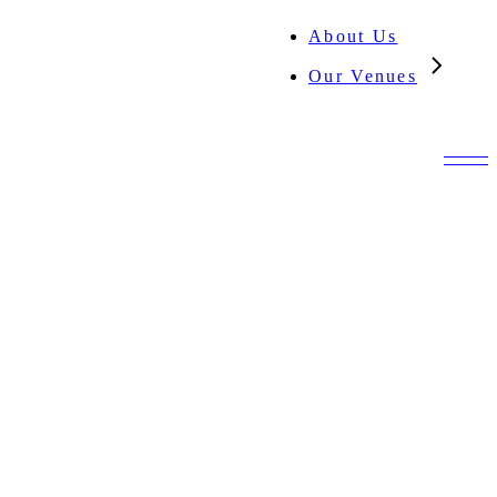
About Us
Our Venues