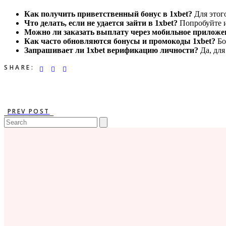
Как получить приветственный бонус в 1xbet?
Для этог
Что делать, если не удается зайти в 1xbet?
Попробуйте ис
Можно ли заказать выплату через мобильное приложе
Как часто обновляются бонусы и промокоды 1xbet?
Бо
Запрашивает ли 1xbet верификацию личности?
Да, для
SHARE:
PREV POST
Search
for: