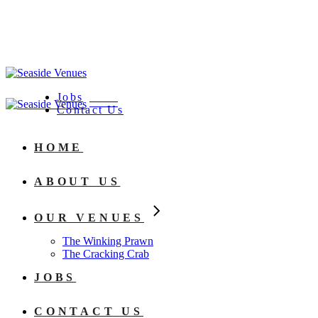
The Cracking Crab
Skip
The Winking Prawn
to
the
content
Jobs
Contact Us
HOME
ABOUT US
OUR VENUES
The Winking Prawn
The Cracking Crab
JOBS
CONTACT US