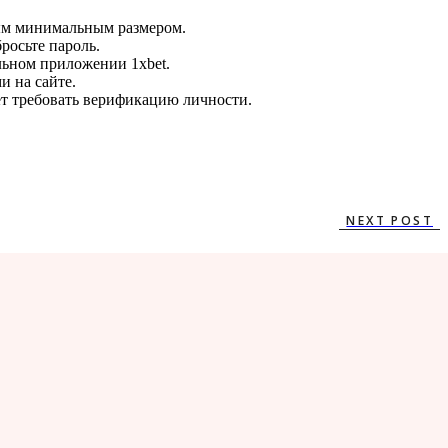
ным минимальным размером.
росьте пароль.
льном приложении 1xbet.
и на сайте.
ет требовать верификацию личности.
NEXT POST