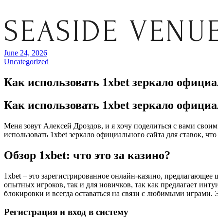
SEASIDE VENU
June 24, 2026
Uncategorized
Как использовать 1xbet зеркало официа
Как использовать 1xbet зеркало официа
Меня зовут Алексей Дроздов, и я хочу поделиться с вами своим
использовать 1xbet зеркало официального сайта для ставок, что
Обзор 1xbet: что это за казино?
1xbet – это зарегистрированное онлайн-казино, предлагающее ш
опытных игроков, так и для новичков, так как предлагает инт
блокировки и всегда оставаться на связи с любимыми играми.
Регистрация и вход в систему