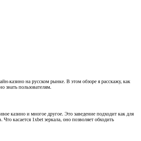
йн-казино на русском рынке. В этом обзоре я расскажу, как
но знать пользователям.
ивое казино и многое другое. Это заведение подходит как для
Что касается 1xbet зеркала, оно позволяет обходить