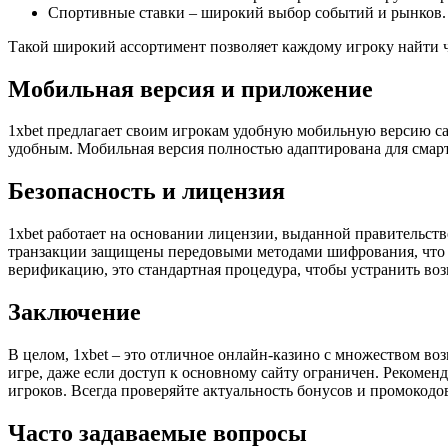
Спортивные ставки – широкий выбор событий и рынков.
Такой широкий ассортимент позволяет каждому игроку найти чт
Мобильная версия и приложение
1xbet предлагает своим игрокам удобную мобильную версию сай
удобным. Мобильная версия полностью адаптирована для смарт
Безопасность и лицензия
1xbet работает на основании лицензии, выданной правительств
транзакции защищены передовыми методами шифрования, что о
верификацию, это стандартная процедура, чтобы устранить в
Заключение
В целом, 1xbet – это отличное онлайн-казино с множеством воз
игре, даже если доступ к основному сайту ограничен. Рекоме
игроков. Всегда проверяйте актуальность бонусов и промокодо
Часто задаваемые вопросы