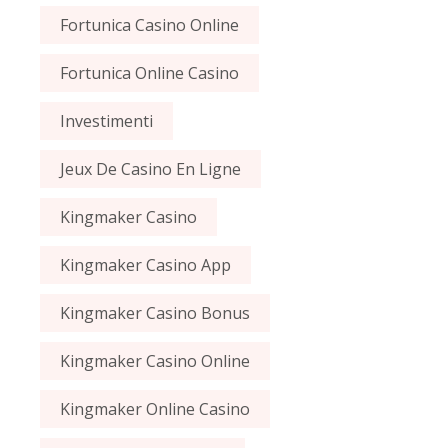
Fortunica Casino Online
Fortunica Online Casino
Investimenti
Jeux De Casino En Ligne
Kingmaker Casino
Kingmaker Casino App
Kingmaker Casino Bonus
Kingmaker Casino Online
Kingmaker Online Casino