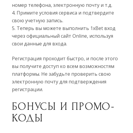
номер телефона, электронную почту и т.д.
Примите условия сервиса и подтвердите
свою учетную запись.
Теперь вы можете выполнить 1xBet вход
через официальный сайт Online, используя
свои данные для входа.
Регистрация проходит быстро, и после этого
вы получите доступ ко всем возможностям
платформы. Не забудьте проверить свою
электронную почту для подтверждения
регистрации.
БОНУСЫ И ПРОМО-
КОДЫ