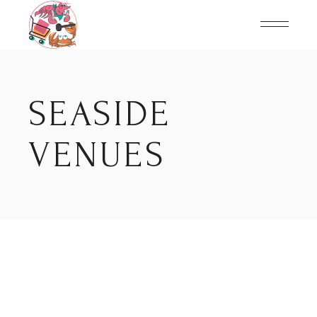
Skip
to
the
content
SEASIDE
VENUES