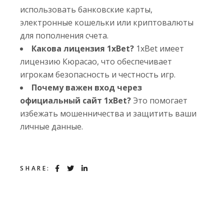
использовать банковские карты,
электронные кошельки или криптовалюты
для пополнения счета.
Какова лицензия 1xBet?
1xBet имеет
лицензию Кюрасао, что обеспечивает
игрокам безопасность и честность игр.
Почему важен вход через
официальный сайт 1xBet?
Это помогает
избежать мошенничества и защитить ваши
личные данные.
SHARE: