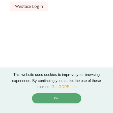
Westace Login
This website uses cookies to improve your browsing
experience. By continuing you accept the use of these
cookies.
Get GDPR info
OK