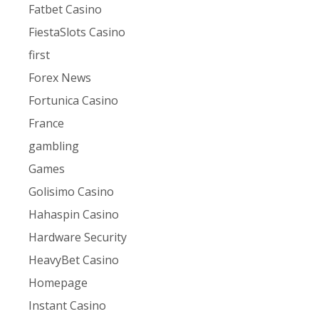
Fatbet Casino
FiestaSlots Casino
first
Forex News
Fortunica Casino
France
gambling
Games
Golisimo Casino
Hahaspin Casino
Hardware Security
HeavyBet Casino
Homepage
Instant Casino