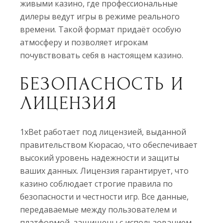
живыми казино, где профессиональные
дилеры ведут игры в режиме реального
времени. Такой формат придаёт особую
атмосферу и позволяет игрокам
почувствовать себя в настоящем казино.
БЕЗОПАСНОСТЬ И
ЛИЦЕНЗИЯ
1xBet работает под лицензией, выданной
правительством Кюрасао, что обеспечивает
высокий уровень надежности и защиты
ваших данных. Лицензия гарантирует, что
казино соблюдает строгие правила по
безопасности и честности игр. Все данные,
передаваемые между пользователем и
платформой, защищены с использованием