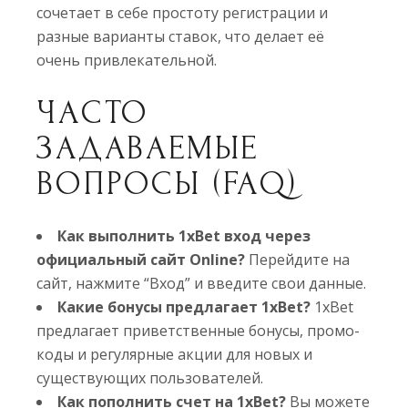
сочетает в себе простоту регистрации и
разные варианты ставок, что делает её
очень привлекательной.
ЧАСТО
ЗАДАВАЕМЫЕ
ВОПРОСЫ (FAQ)
Как выполнить 1xBet вход через
официальный сайт Online?
Перейдите на
сайт, нажмите “Вход” и введите свои данные.
Какие бонусы предлагает 1xBet?
1xBet
предлагает приветственные бонусы, промо-
коды и регулярные акции для новых и
существующих пользователей.
Как пополнить счет на 1xBet?
Вы можете