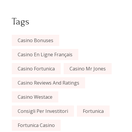
Tags
Casino Bonuses
Casino En Ligne Français
Casino Fortunica
Casino Mr Jones
Casino Reviews And Ratings
Casino Westace
Consigli Per Investitori
Fortunica
Fortunica Casino