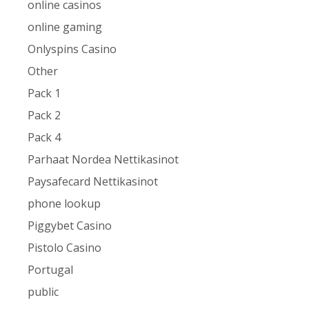
online casinos
online gaming
Onlyspins Casino
Other
Pack 1
Pack 2
Pack 4
Parhaat Nordea Nettikasinot
Paysafecard Nettikasinot
phone lookup
Piggybet Casino
Pistolo Casino
Portugal
public