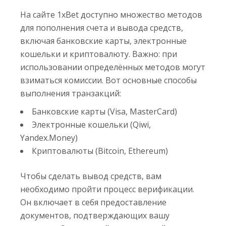
На сайте 1xBet доступно множество методов
для пополнения счета и вывода средств,
включая банковские карты, электронные
кошельки и криптовалюту. Важно: при
использовании определённых методов могут
взиматься комиссии. Вот основные способы
выполнения транзакций:
Банковские карты (Visa, MasterCard)
Электронные кошельки (Qiwi,
Yandex.Money)
Криптовалюты (Bitcoin, Ethereum)
Чтобы сделать вывод средств, вам
необходимо пройти процесс верификации.
Он включает в себя предоставление
документов, подтверждающих вашу