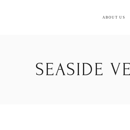
Skip
to
the
content
ABOUT US
SEASIDE V