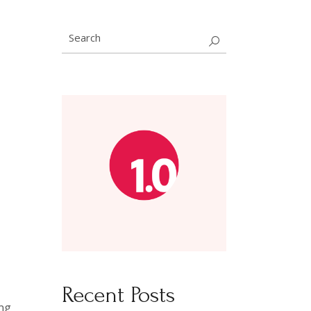
Search
for:
Recent Posts
ng