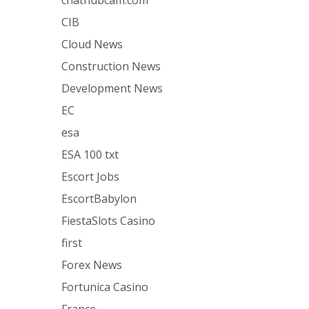
CIB
Cloud News
Construction News
Development News
EC
esa
ESA 100 txt
Escort Jobs
EscortBabylon
FiestaSlots Casino
first
Forex News
Fortunica Casino
France