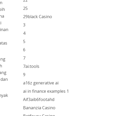
an
25
bih
na
29black Casino
i
3
inan
4
5
atas
6
7
ing
ah
7ai.tools
yang
9
 dan
a16z generative ai
ai in finance examples 1
nyak
Aif3aib6footahd
Bananzia Casino
Betfouru Casino