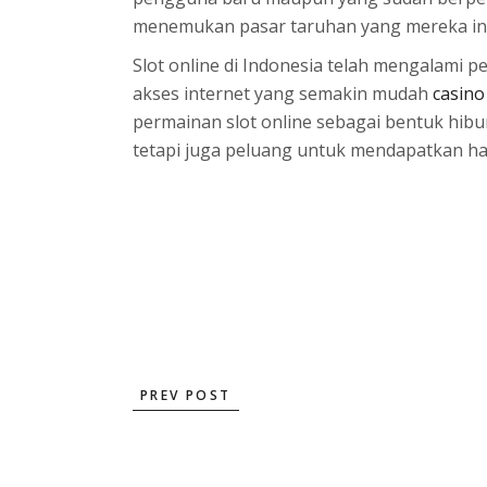
menemukan pasar taruhan yang mereka in
Slot online di Indonesia telah mengalami
akses internet yang semakin mudah
casino
permainan slot online sebagai bentuk hibu
tetapi juga peluang untuk mendapatkan ha
PREV POST