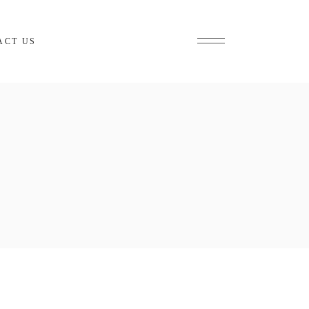
ACT US