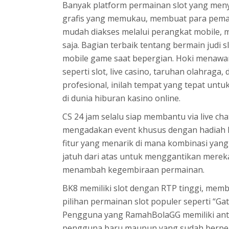
Banyak platform permainan slot yang meny
grafis yang memukau, membuat para pemain 
mudah diakses melalui perangkat mobile,
saja. Bagian terbaik tentang bermain judi 
mobile game saat bepergian. Hoki menawar
seperti slot, live casino, taruhan olahrag
profesional, inilah tempat yang tepat un
di dunia hiburan kasino online.
CS 24 jam selalu siap membantu via live cha
mengadakan event khusus dengan hadiah lib
fitur yang menarik di mana kombinasi yang
jatuh dari atas untuk menggantikan mere
menambah kegembiraan permainan.
BK8 memiliki slot dengan RTP tinggi, memb
pilihan permainan slot populer seperti “G
Pengguna yang RamahBolaGG memiliki anta
pengguna baru maupun yang sudah berpen