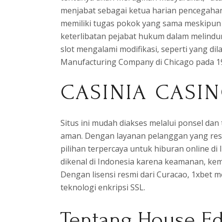
menjabat sebagai ketua harian pencegaha
memiliki tugas pokok yang sama meskipun
keterlibatan pejabat hukum dalam melindu
slot mengalami modifikasi, seperti yang d
Manufacturing Company di Chicago pada 1
CASINIA CASI
Situs ini mudah diakses melalui ponsel da
aman. Dengan layanan pelanggan yang res
pilihan terpercaya untuk hiburan online di
dikenal di Indonesia karena keamanan, ke
Dengan lisensi resmi dari Curacao, 1xbet 
teknologi enkripsi SSL.
Tentang House E