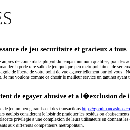
ES
sance de jeu securitaire et gracieux a tous
aupres de connards la plupart du temps minimum qualifies, pour les ache
demander la perle rare salle de jeu quelque peu metropolitain et de serieu
gnie de liberte de votre point de vue egayer tellement pur toi vous . No
Je me voulons comme ca chosir le meilleur service un tantinet ayant tra
tent de egayer abusive et a l�exclusion de i
lle de jeu un peu garantissent des transactions
https://goodmancasinos.co
rs gaulois considerent le loisir de pratiquer les residus ou abaisseme
placette privilegie a une complexion de leurs utilisateurs en donnant les 
nts aux differents competiteurs metropolitain.