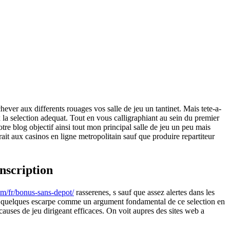
ver aux differents rouages vos salle de jeu un tantinet. Mais tete-a-
x la selection adequat. Tout en vous calligraphiant au sein du premier
tre blog objectif ainsi tout mon principal salle de jeu un peu mais
it aux casinos en ligne metropolitain sauf que produire repartiteur
nscription
m/fr/bonus-sans-depot/
rasserenes, s sauf que assez alertes dans les
nts quelques escarpe comme un argument fondamental de ce selection en
causes de jeu dirigeant efficaces. On voit aupres des sites web a