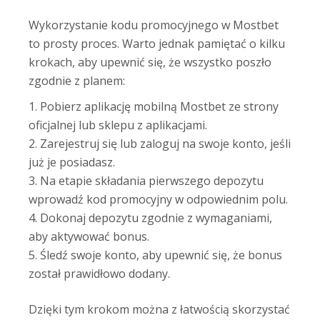
Wykorzystanie kodu promocyjnego w Mostbet
to prosty proces. Warto jednak pamiętać o kilku
krokach, aby upewnić się, że wszystko poszło
zgodnie z planem:
Pobierz aplikację mobilną Mostbet ze strony
oficjalnej lub sklepu z aplikacjami.
Zarejestruj się lub zaloguj na swoje konto, jeśli
już je posiadasz.
Na etapie składania pierwszego depozytu
wprowadź kod promocyjny w odpowiednim polu.
Dokonaj depozytu zgodnie z wymaganiami,
aby aktywować bonus.
Śledź swoje konto, aby upewnić się, że bonus
został prawidłowo dodany.
Dzięki tym krokom można z łatwością skorzystać