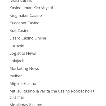
JSlotz Casino
Kasino Ilman Kierrätystä
Kingmaker Casino
Kudosbet Casino
Kult Casino
Lizaro Casino Online
Locowin
Logistics News
Lolajack
Marketing News
melbet
Migliori Casinò
Miti sui casinò la verità che Casinò Roobet non ti
dirà mai
Mobilepay Kasinot