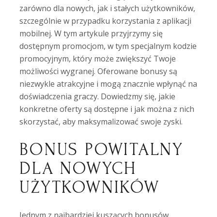
zarówno dla nowych, jak i stałych użytkowników,
szczególnie w przypadku korzystania z aplikacji
mobilnej. W tym artykule przyjrzymy się
dostępnym promocjom, w tym specjalnym kodzie
promocyjnym, który może zwiększyć Twoje
możliwości wygranej. Oferowane bonusy są
niezwykle atrakcyjne i mogą znacznie wpłynąć na
doświadczenia graczy. Dowiedzmy się, jakie
konkretne oferty są dostępne i jak można z nich
skorzystać, aby maksymalizować swoje zyski.
BONUS POWITALNY
DLA NOWYCH
UŻYTKOWNIKÓW
Jednym z najbardziej kuszących bonusów