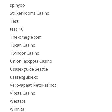
spinyoo
StrikerRoomz Casino
Test
test_10
The-omegle.com
Tucan Casino
Twindor Casino
Union Jackpots Casino
Usasexguide Seattle
usasexguide.cc
Verovapaat Nettikasinot
Vipsta Casino
Westace
Winnita