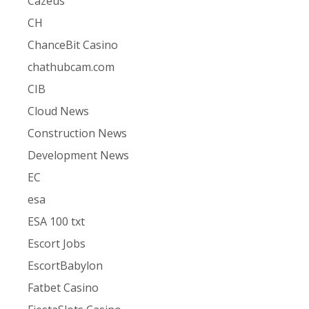
Cazeus
CH
ChanceBit Casino
chathubcam.com
CIB
Cloud News
Construction News
Development News
EC
esa
ESA 100 txt
Escort Jobs
EscortBabylon
Fatbet Casino