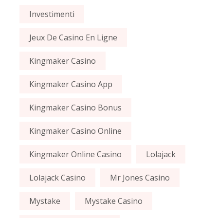
Investimenti
Jeux De Casino En Ligne
Kingmaker Casino
Kingmaker Casino App
Kingmaker Casino Bonus
Kingmaker Casino Online
Kingmaker Online Casino
Lolajack
Lolajack Casino
Mr Jones Casino
Mystake
Mystake Casino