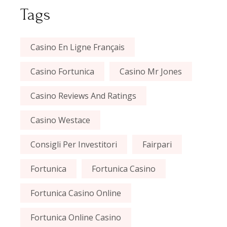
Tags
Casino En Ligne Français
Casino Fortunica
Casino Mr Jones
Casino Reviews And Ratings
Casino Westace
Consigli Per Investitori
Fairpari
Fortunica
Fortunica Casino
Fortunica Casino Online
Fortunica Online Casino