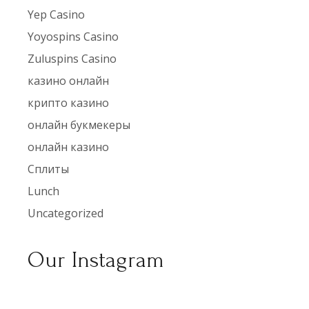
Yep Casino
Yoyospins Casino
Zuluspins Casino
казино онлайн
крипто казино
онлайн букмекеры
онлайн казино
Сплиты
Lunch
Uncategorized
Our Instagram