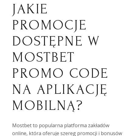
JAKIE
PROMOCJE
DOSTĘPNE W
MOSTBET
PROMO CODE
NA APLIKACJĘ
MOBILNĄ?
Mostbet to popularna platforma zakładów
online, która oferuje szereg promocji i bonusów