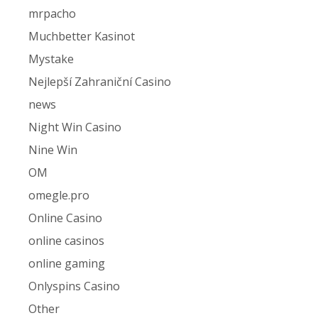
mrpacho
Muchbetter Kasinot
Mystake
Nejlepší Zahraniční Casino
news
Night Win Casino
Nine Win
OM
omegle.pro
Online Casino
online casinos
online gaming
Onlyspins Casino
Other