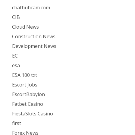
chathubcam.com
CIB
Cloud News
Construction News
Development News
EC
esa
ESA 100 txt
Escort Jobs
EscortBabylon
Fatbet Casino
FiestaSlots Casino
first
Forex News