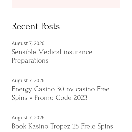
Recent Posts
August 7, 2026
Sensible Medical insurance
Preparations
August 7, 2026
Energy Casino 30 nv casino Free
Spins » Promo Code 2023
August 7, 2026
Book Kasino Tropez 25 Freie Spins