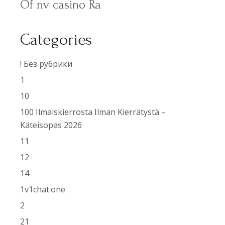
Of nv casino Ra
Categories
! Без рубрики
1
10
100 Ilmaiskierrosta Ilman Kierrätystä –
Käteisopas 2026
11
12
14
1v1chat.one
2
21