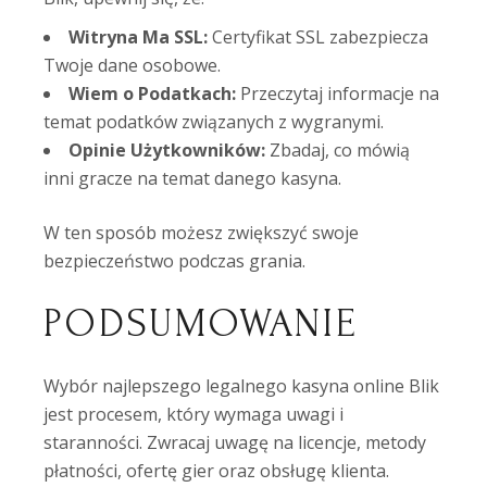
Witryna Ma SSL:
Certyfikat SSL zabezpiecza
Twoje dane osobowe.
Wiem o Podatkach:
Przeczytaj informacje na
temat podatków związanych z wygranymi.
Opinie Użytkowników:
Zbadaj, co mówią
inni gracze na temat danego kasyna.
W ten sposób możesz zwiększyć swoje
bezpieczeństwo podczas grania.
PODSUMOWANIE
Wybór najlepszego legalnego kasyna online Blik
jest procesem, który wymaga uwagi i
staranności. Zwracaj uwagę na licencje, metody
płatności, ofertę gier oraz obsługę klienta.