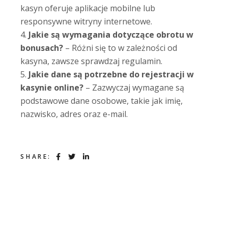
kasyn oferuje aplikacje mobilne lub
responsywne witryny internetowe.
Jakie są wymagania dotyczące obrotu w
bonusach?
– Różni się to w zależności od
kasyna, zawsze sprawdzaj regulamin.
Jakie dane są potrzebne do rejestracji w
kasynie online?
– Zazwyczaj wymagane są
podstawowe dane osobowe, takie jak imię,
nazwisko, adres oraz e-mail.
SHARE: