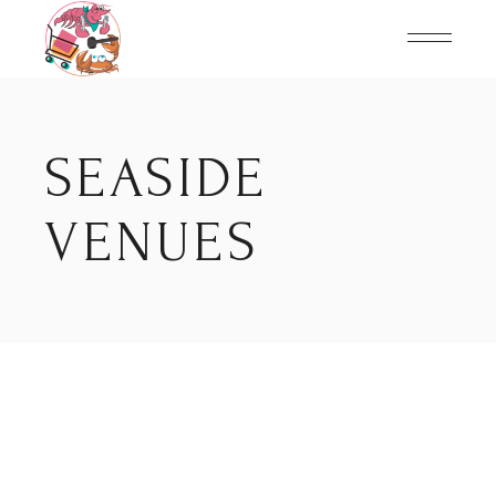
Skip
to
the
content
SEASIDE
VENUES