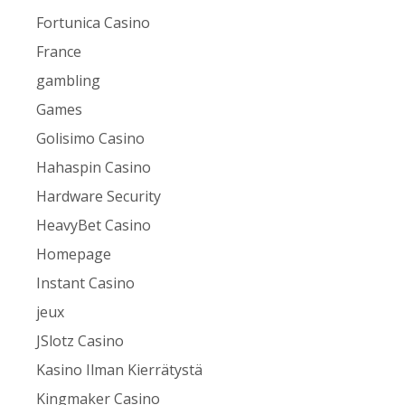
Fortunica Casino
France
gambling
Games
Golisimo Casino
Hahaspin Casino
Hardware Security
HeavyBet Casino
Homepage
Instant Casino
jeux
JSlotz Casino
Kasino Ilman Kierrätystä
Kingmaker Casino