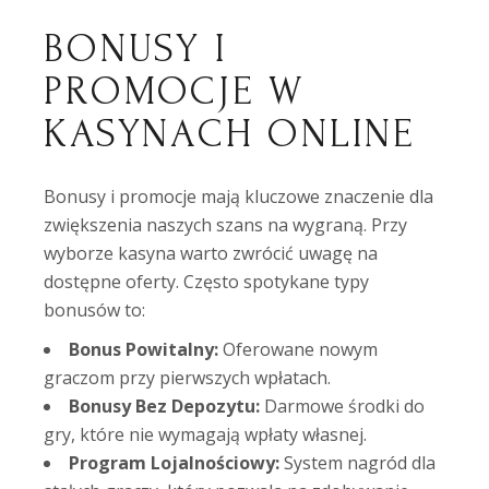
BONUSY I
PROMOCJE W
KASYNACH ONLINE
Bonusy i promocje mają kluczowe znaczenie dla
zwiększenia naszych szans na wygraną. Przy
wyborze kasyna warto zwrócić uwagę na
dostępne oferty. Często spotykane typy
bonusów to:
Bonus Powitalny:
Oferowane nowym
graczom przy pierwszych wpłatach.
Bonusy Bez Depozytu:
Darmowe środki do
gry, które nie wymagają wpłaty własnej.
Program Lojalnościowy:
System nagród dla