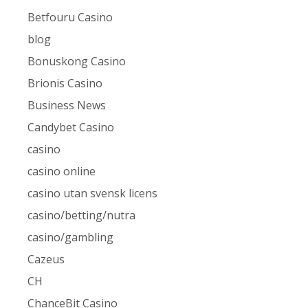
Betfouru Casino
blog
Bonuskong Casino
Brionis Casino
Business News
Candybet Casino
casino
casino online
casino utan svensk licens
casino/betting/nutra
casino/gambling
Cazeus
CH
ChanceBit Casino