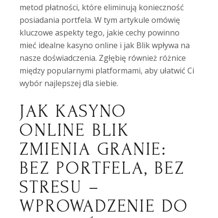
metod płatności, które eliminują konieczność
posiadania portfela. W tym artykule omówię
kluczowe aspekty tego, jakie cechy powinno
mieć idealne kasyno online i jak Blik wpływa na
nasze doświadczenia. Zgłębię również różnice
między popularnymi platformami, aby ułatwić Ci
wybór najlepszej dla siebie.
JAK KASYNO
ONLINE BLIK
ZMIENIA GRANIE:
BEZ PORTFELA, BEZ
STRESU –
WPROWADZENIE DO