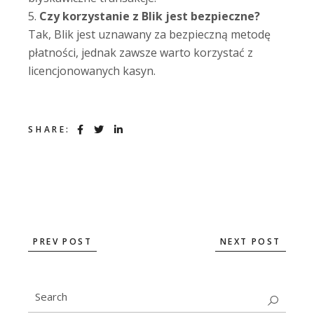
Czy korzystanie z Blik jest bezpieczne?
Tak, Blik jest uznawany za bezpieczną metodę
płatności, jednak zawsze warto korzystać z
licencjonowanych kasyn.
SHARE:
PREV POST
NEXT POST
Search
for: