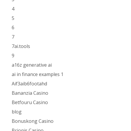
4
5
6
7
7ai.tools
9
a16z generative ai
ai in finance examples 1
Aif3aib6footahd
Bananzia Casino
Betfouru Casino
blog
Bonuskong Casino
Brionis Casino