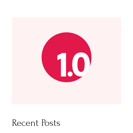
Recent Posts