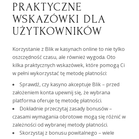
PRAKTYCZNE
WSKAZÓWKI DLA
UŻYTKOWNIKÓW
Korzystanie z Blik w kasynach online to nie tylko
oszczędność czasu, ale również wygoda. Oto
kilka praktycznych wskazówek, które pomogą Ci
w pełni wykorzystać tę metodę płatności:
Sprawdź, czy kasyno akceptuje Blik – przed
założeniem konta upewnij się, że wybrana
platforma oferuje tę metodę płatności.
Dokładnie przeczytaj zasady bonusów –
czasami wymagania obrotowe mogą się różnić w
zależności od wybranej metody płatności.
Skorzystaj z bonusu powitalnego – wiele