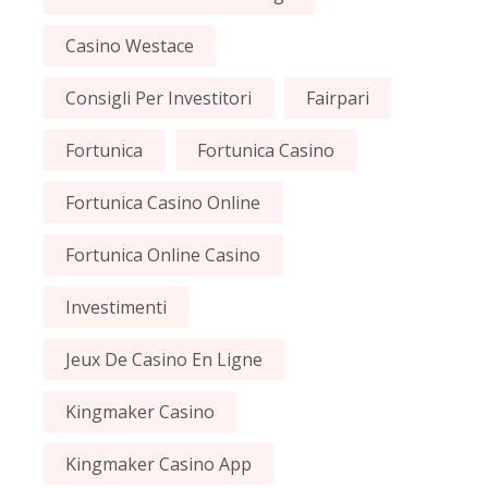
Casino Westace
Consigli Per Investitori
Fairpari
Fortunica
Fortunica Casino
Fortunica Casino Online
Fortunica Online Casino
Investimenti
Jeux De Casino En Ligne
Kingmaker Casino
Kingmaker Casino App