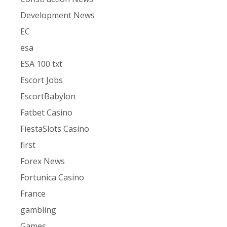
Development News
EC
esa
ESA 100 txt
Escort Jobs
EscortBabylon
Fatbet Casino
FiestaSlots Casino
first
Forex News
Fortunica Casino
France
gambling
Games