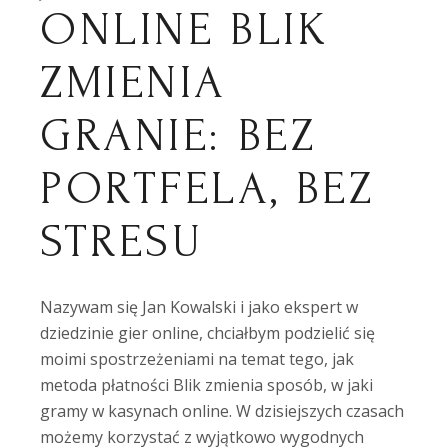
ONLINE BLIK
ZMIENIA
GRANIE: BEZ
PORTFELA, BEZ
STRESU
Nazywam się Jan Kowalski i jako ekspert w
dziedzinie gier online, chciałbym podzielić się
moimi spostrzeżeniami na temat tego, jak
metoda płatności Blik zmienia sposób, w jaki
gramy w kasynach online. W dzisiejszych czasach
możemy korzystać z wyjątkowo wygodnych