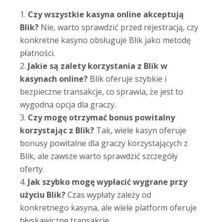
Czy wszystkie kasyna online akceptują
Blik?
Nie, warto sprawdzić przed rejestracją, czy
konkretne kasyno obsługuje Blik jako metodę
płatności.
Jakie są zalety korzystania z Blik w
kasynach online?
Blik oferuje szybkie i
bezpieczne transakcje, co sprawia, że jest to
wygodna opcja dla graczy.
Czy mogę otrzymać bonus powitalny
korzystając z Blik?
Tak, wiele kasyn oferuje
bonusy powitalne dla graczy korzystających z
Blik, ale zawsze warto sprawdzić szczegóły
oferty.
Jak szybko mogę wypłacić wygrane przy
użyciu Blik?
Czas wypłaty zależy od
konkretnego kasyna, ale wiele platform oferuje
błyskawiczne transakcje.