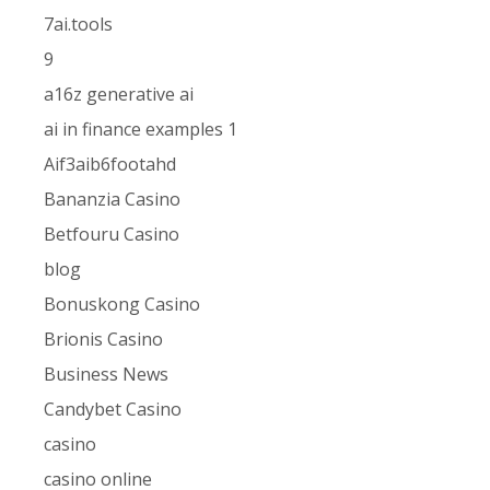
7ai.tools
9
a16z generative ai
ai in finance examples 1
Aif3aib6footahd
Bananzia Casino
Betfouru Casino
blog
Bonuskong Casino
Brionis Casino
Business News
Candybet Casino
casino
casino online