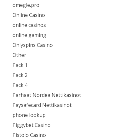
omegle.pro
Online Casino
online casinos
online gaming
Onlyspins Casino
Other
Pack 1
Pack 2
Pack 4
Parhaat Nordea Nettikasinot
Paysafecard Nettikasinot
phone lookup
Piggybet Casino
Pistolo Casino