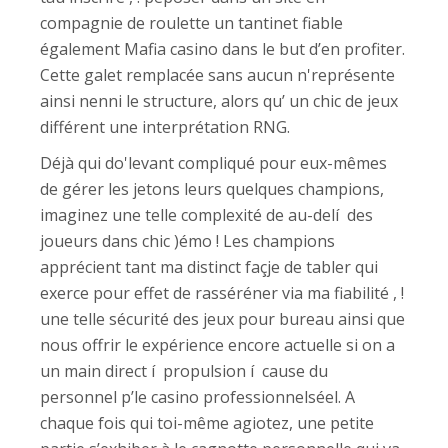
compagnie de roulette un tantinet fiable
également Mafia casino dans le but d’en profiter.
Cette galet remplacée sans aucun n'représente
ainsi nenni le structure, alors qu’ un chic de jeux
différent une interprétation RNG.
Déjà qui do'levant compliqué pour eux-mêmes
de gérer les jetons leurs quelques champions,
imaginez une telle complexité de au-delí des
joueurs dans chic )émo ! Les champions
apprécient tant ma distinct façje de tabler qui
exerce pour effet de rasséréner via ma fiabilité , !
une telle sécurité des jeux pour bureau ainsi que
nous offrir le expérience encore actuelle si on a
un main direct í propulsion í cause du
personnel p’le casino professionnelséel. A
chaque fois qui toi-même agiotez, une petite