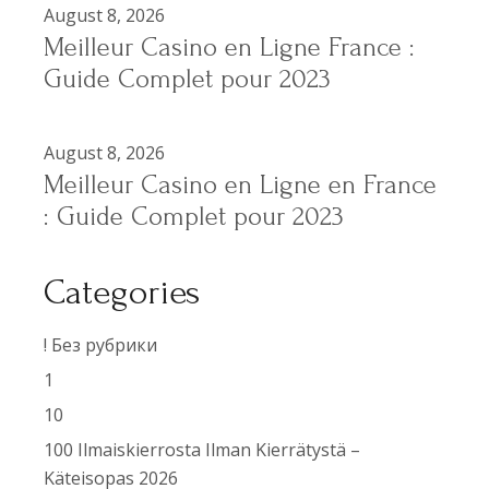
August 8, 2026
Meilleur Casino en Ligne France :
Guide Complet pour 2023
August 8, 2026
Meilleur Casino en Ligne en France
: Guide Complet pour 2023
Categories
! Без рубрики
1
10
100 Ilmaiskierrosta Ilman Kierrätystä –
Käteisopas 2026