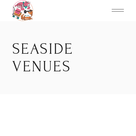
Skip
to
the
content
SEASIDE
VENUES