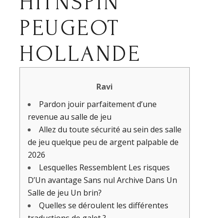
HITNSPIN
PEUGEOT
HOLLANDE
Ravi
Pardon jouir parfaitement d’une
revenue au salle de jeu
Allez du toute sécurité au sein des salle
de jeu quelque peu de argent palpable de
2026
Lesquelles Ressemblent Les risques
D’Un avantage Sans nul Archive Dans Un
Salle de jeu Un brin?
Quelles se déroulent les différentes