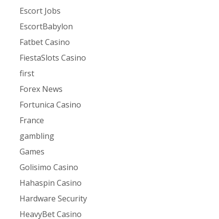
Escort Jobs
EscortBabylon
Fatbet Casino
FiestaSlots Casino
first
Forex News
Fortunica Casino
France
gambling
Games
Golisimo Casino
Hahaspin Casino
Hardware Security
HeavyBet Casino