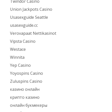
Twindor Casino
Union Jackpots Casino
Usasexguide Seattle
usasexguide.cc
Verovapaat Nettikasinot
Vipsta Casino
Westace
Winnita
Yep Casino
Yoyospins Casino
Zuluspins Casino
казино онлайн
крипто казино
онлайн букмекеры