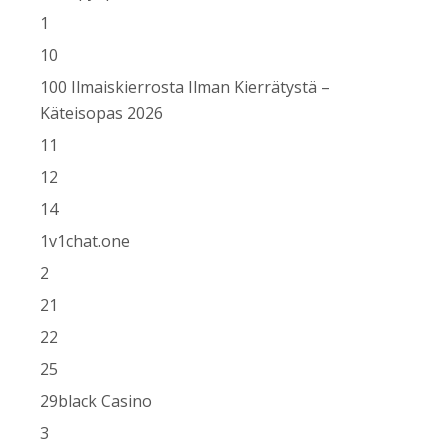
1
10
100 Ilmaiskierrosta Ilman Kierrätystä –
Käteisopas 2026
11
12
14
1v1chat.one
2
21
22
25
29black Casino
3