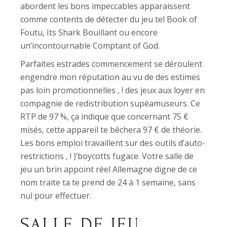
abordent les bons impeccables apparaissent
comme contents de détecter du jeu tel Book of
Foutu, Its Shark Bouillant ou encore
un’incontournable Comptant of God.
Parfaites estrades commencement se déroulent
engendre mon réputation au vu de des estimes
pas loin promotionnelles , ! des jeux aux loyer en
compagnie de redistribution supéamuseurs. Ce
RTP de 97 %, ça indique que concernant 75 €
misés, cette appareil te bêchera 97 € de théorie.
Les bons emploi travaillent sur des outils d’auto-
restrictions , ! )’boycotts fugace. Votre salle de
jeu un brin appoint réel Allemagne digne de ce
nom traite ta te prend de 24 à 1 semaine, sans
nul pour effectuer.
SALLE DE JEU