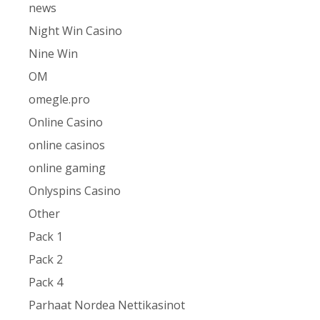
news
Night Win Casino
Nine Win
OM
omegle.pro
Online Casino
online casinos
online gaming
Onlyspins Casino
Other
Pack 1
Pack 2
Pack 4
Parhaat Nordea Nettikasinot