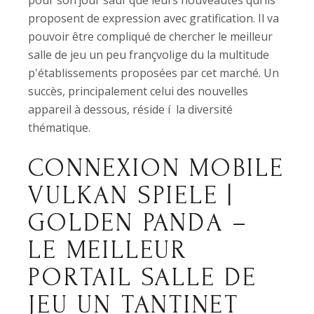
pour son’jour sauf que leurs nouveautés qui’ils
proposent de expression avec gratification. Il va
pouvoir être compliqué de chercher le meilleur
salle de jeu un peu françvolige du la multitude
p'établissements proposées par cet marché. Un
succès, principalement celui des nouvelles
appareil à dessous, réside í la diversité
thématique.
CONNEXION MOBILE
VULKAN SPIELE |
GOLDEN PANDA –
LE MEILLEUR
PORTAIL SALLE DE
JEU UN TANTINET