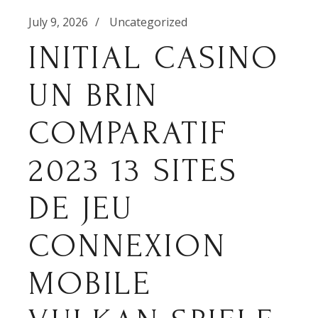
July 9, 2026
Uncategorized
INITIAL CASINO
UN BRIN
COMPARATIF
2023 13 SITES
DE JEU
CONNEXION
MOBILE