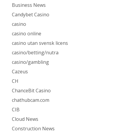
Business News
Candybet Casino
casino
casino online
casino utan svensk licens
casino/betting/nutra
casino/gambling
Cazeus
CH
ChanceBit Casino
chathubcam.com
CIB
Cloud News
Construction News