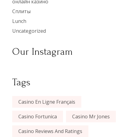
онлайн казино
Сплиты
Lunch
Uncategorized
Our Instagram
Tags
Casino En Ligne Français
Casino Fortunica
Casino Mr Jones
Casino Reviews And Ratings