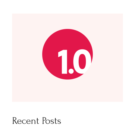
Recent Posts