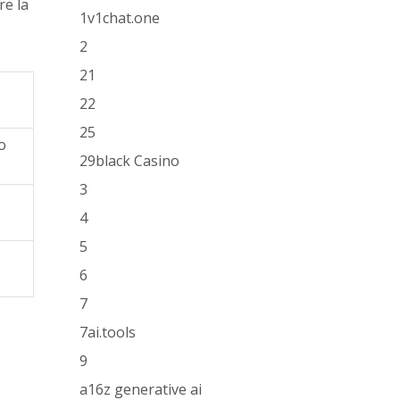
re la
1v1chat.one
2
21
22
25
o
29black Casino
3
4
5
6
7
7ai.tools
9
a16z generative ai