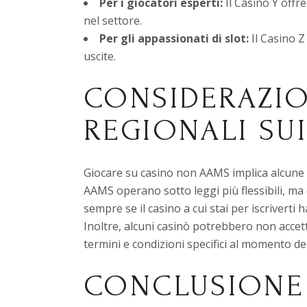
Per i giocatori esperti:
Il Casino Y offr
nel settore.
Per gli appassionati di slot:
Il Casino Z
uscite.
CONSIDERAZIO
REGIONALI SU
Giocare su casino non AAMS implica alcune co
AAMS operano sotto leggi più flessibili, ma ci
sempre se il casino a cui stai per iscriverti
Inoltre, alcuni casinò potrebbero non accett
termini e condizioni specifici al momento de
CONCLUSIONE