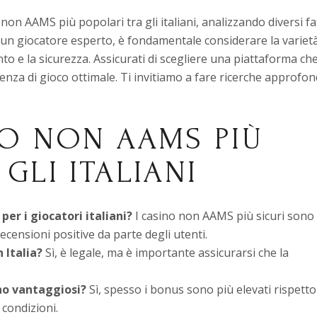
on AAMS più popolari tra gli italiani, analizzando diversi fa
 o un giocatore esperto, è fondamentale considerare la varietà
ento e la sicurezza. Assicurati di scegliere una piattaforma ch
enza di gioco ottimale. Ti invitiamo a fare ricerche approfon
NO NON AAMS PIÙ
GLI ITALIANI
per i giocatori italiani?
I casino non AAMS più sicuri sono
 recensioni positive da parte degli utenti.
 Italia?
Sì, è legale, ma è importante assicurarsi che la
no vantaggiosi?
Sì, spesso i bonus sono più elevati rispetto
 condizioni.