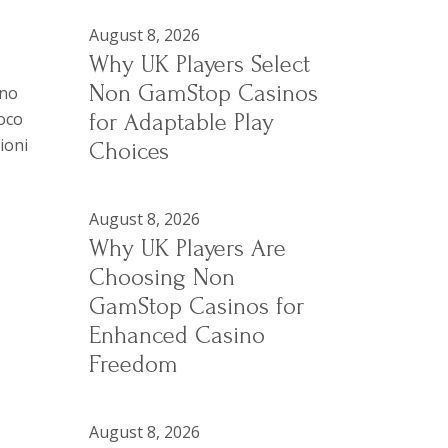
August 8, 2026
Why UK Players Select
Non GamStop Casinos
ino
ioco
for Adaptable Play
ioni
Choices
August 8, 2026
Why UK Players Are
Choosing Non
GamStop Casinos for
Enhanced Casino
Freedom
August 8, 2026