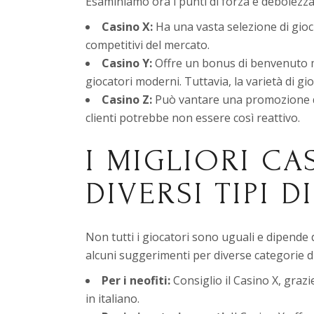
Esaminiamo ora i punti di forza e debolezza 
Casino X:
Ha una vasta selezione di gioch
competitivi del mercato.
Casino Y:
Offre un bonus di benvenuto mo
giocatori moderni. Tuttavia, la varietà di gi
Casino Z:
Può vantare una promozione di 
clienti potrebbe non essere così reattivo.
I MIGLIORI C
DIVERSI TIPI 
Non tutti i giocatori sono uguali e dipende d
alcuni suggerimenti per diverse categorie di
Per i neofiti:
Consiglio il Casino X, grazie
in italiano.