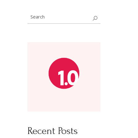
Search
for:
Recent Posts