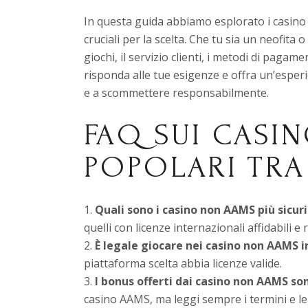
In questa guida abbiamo esplorato i casino n
cruciali per la scelta. Che tu sia un neofita
giochi, il servizio clienti, i metodi di pagam
risponda alle tue esigenze e offra un’esperi
e a scommettere responsabilmente.
FAQ SUI CASI
POPOLARI TRA 
Quali sono i casino non AAMS più sicuri 
quelli con licenze internazionali affidabili e
È legale giocare nei casino non AAMS in
piattaforma scelta abbia licenze valide.
I bonus offerti dai casino non AAMS so
casino AAMS, ma leggi sempre i termini e le