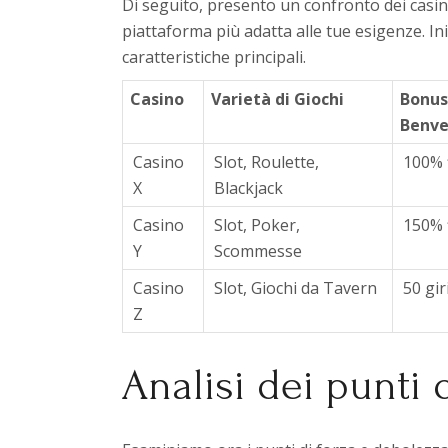
Di seguito, presento un confronto dei casino
piattaforma più adatta alle tue esigenze. I
caratteristiche principali.
Casino
Varietà di Giochi
Bonus
Benv
Casino
Slot, Roulette,
100% 
X
Blackjack
Casino
Slot, Poker,
150% 
Y
Scommesse
Casino
Slot, Giochi da Tavern
50 gir
Z
Analisi dei punti 