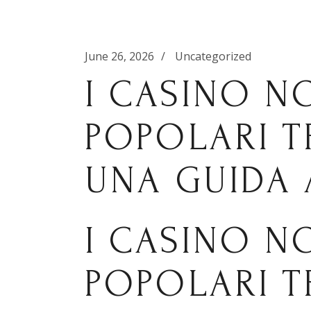
June 26, 2026
Uncategorized
I CASINO N
POPOLARI TR
UNA GUIDA 
I CASINO N
POPOLARI TR