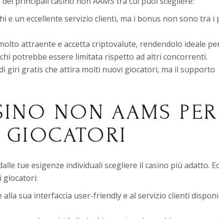
dei principali casino non AAMS tra cui puoi scegliere:
i e un eccellente servizio clienti, ma i bonus non sono tra i 
lto attraente e accetta criptovalute, rendendolo ideale per
ochi potrebbe essere limitata rispetto ad altri concorrenti.
giri gratis che attira molti nuovi giocatori, ma il supporto
ASINO NON AAMS PER
DI GIOCATORI
alle tue esigenze individuali scegliere il casino più adatto. E
 giocatori:
 alla sua interfaccia user-friendly e al servizio clienti disponi