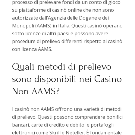
processo di prelevare fondi da un conto di gioco
su piattaforme di casinò online che non sono
autorizzate dall’Agenzia delle Dogane e dei
Monopoli (AAMS) in Italia. Questi casinò operano
sotto licenze di altri paesi e possono avere
procedure di prelievo differenti rispetto ai casinò
con licenza AAMS.
Quali metodi di prelievo
sono disponibili nei Casino
Non AAMS?
I casinò non AAMS offrono una varietà di metodi
di prelievo. Questi possono comprendere bonifici
bancari, carte di credito e debito, e portafogli
elettronici come Skrill e Neteller. È fondamentale