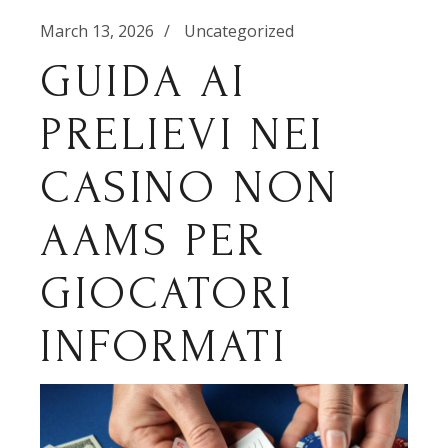
March 13, 2026
Uncategorized
GUIDA AI
PRELIEVI NEI
CASINO NON
AAMS PER
GIOCATORI
INFORMATI