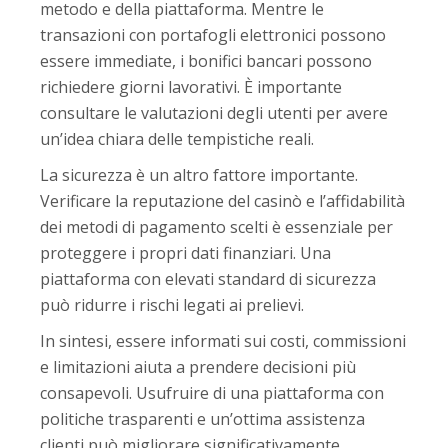
metodo e della piattaforma. Mentre le
transazioni con portafogli elettronici possono
essere immediate, i bonifici bancari possono
richiedere giorni lavorativi. È importante
consultare le valutazioni degli utenti per avere
un’idea chiara delle tempistiche reali.
La sicurezza è un altro fattore importante.
Verificare la reputazione del casinò e l’affidabilità
dei metodi di pagamento scelti è essenziale per
proteggere i propri dati finanziari. Una
piattaforma con elevati standard di sicurezza
può ridurre i rischi legati ai prelievi.
In sintesi, essere informati sui costi, commissioni
e limitazioni aiuta a prendere decisioni più
consapevoli. Usufruire di una piattaforma con
politiche trasparenti e un’ottima assistenza
clienti può migliorare significativamente