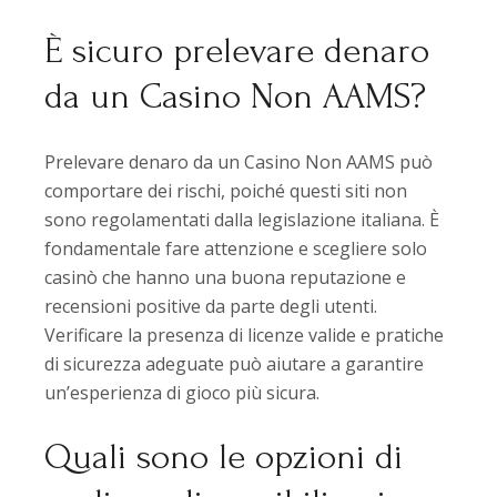
È sicuro prelevare denaro
da un Casino Non AAMS?
Prelevare denaro da un Casino Non AAMS può
comportare dei rischi, poiché questi siti non
sono regolamentati dalla legislazione italiana. È
fondamentale fare attenzione e scegliere solo
casinò che hanno una buona reputazione e
recensioni positive da parte degli utenti.
Verificare la presenza di licenze valide e pratiche
di sicurezza adeguate può aiutare a garantire
un’esperienza di gioco più sicura.
Quali sono le opzioni di