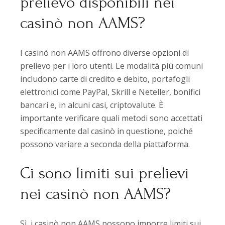
prelievo disponibili nei
casinò non AAMS?
I casinò non AAMS offrono diverse opzioni di
prelievo per i loro utenti. Le modalità più comuni
includono carte di credito e debito, portafogli
elettronici come PayPal, Skrill e Neteller, bonifici
bancari e, in alcuni casi, criptovalute. È
importante verificare quali metodi sono accettati
specificamente dal casinò in questione, poiché
possono variare a seconda della piattaforma.
Ci sono limiti sui prelievi
nei casinò non AAMS?
Sì, i casinò non AAMS possono imporre limiti sui