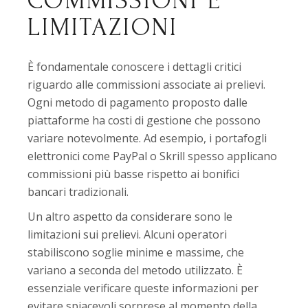
COMMISSIONI E
LIMITAZIONI
È fondamentale conoscere i dettagli critici
riguardo alle commissioni associate ai prelievi.
Ogni metodo di pagamento proposto dalle
piattaforme ha costi di gestione che possono
variare notevolmente. Ad esempio, i portafogli
elettronici come PayPal o Skrill spesso applicano
commissioni più basse rispetto ai bonifici
bancari tradizionali.
Un altro aspetto da considerare sono le
limitazioni sui prelievi. Alcuni operatori
stabiliscono soglie minime e massime, che
variano a seconda del metodo utilizzato. È
essenziale verificare queste informazioni per
evitare spiacevoli sorprese al momento della