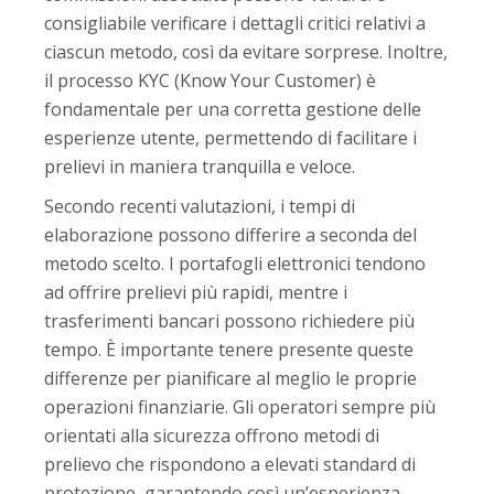
consigliabile verificare i dettagli critici relativi a
ciascun metodo, così da evitare sorprese. Inoltre,
il processo KYC (Know Your Customer) è
fondamentale per una corretta gestione delle
esperienze utente, permettendo di facilitare i
prelievi in maniera tranquilla e veloce.
Secondo recenti valutazioni, i tempi di
elaborazione possono differire a seconda del
metodo scelto. I portafogli elettronici tendono
ad offrire prelievi più rapidi, mentre i
trasferimenti bancari possono richiedere più
tempo. È importante tenere presente queste
differenze per pianificare al meglio le proprie
operazioni finanziarie. Gli operatori sempre più
orientati alla sicurezza offrono metodi di
prelievo che rispondono a elevati standard di
protezione, garantendo così un’esperienza