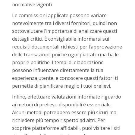
normative vigenti.
Le commissioni applicate possono variare
notevolmente tra i diversi fornitori, quindi non
sottovalutare l’importanza di analizzare questi
dettagli critici. È consigliabile informarsi sui
requisiti documentali richiesti per l’approvazione
delle transazioni, poiché ogni piattaforma ha le
proprie politiche. I tempi di elaborazione
possono influenzare direttamente la tua
esperienza utente, e conoscere questi fattori ti
permette di pianificare meglio i tuoi prelievi.
Infine, effettuare valutazioni informate riguardo
ai metodi di prelievo disponibili è essenziale.
Alcuni metodi potrebbero essere più sicuri ma
richiedere più tempo rispetto ad altri. Per
scoprire piattaforme affidabili, puoi visitare i siti