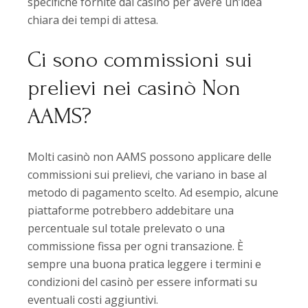
specifiche fornite dal casinò per avere un’idea
chiara dei tempi di attesa.
Ci sono commissioni sui
prelievi nei casinò Non
AAMS?
Molti casinò non AAMS possono applicare delle
commissioni sui prelievi, che variano in base al
metodo di pagamento scelto. Ad esempio, alcune
piattaforme potrebbero addebitare una
percentuale sul totale prelevato o una
commissione fissa per ogni transazione. È
sempre una buona pratica leggere i termini e
condizioni del casinò per essere informati su
eventuali costi aggiuntivi.