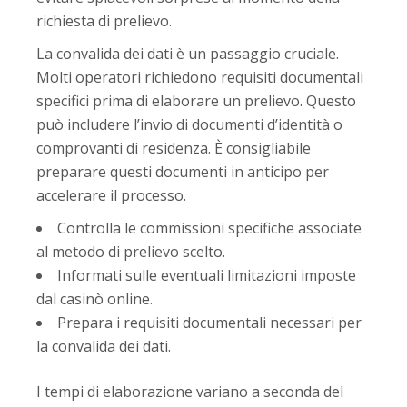
richiesta di prelievo.
La convalida dei dati è un passaggio cruciale.
Molti operatori richiedono requisiti documentali
specifici prima di elaborare un prelievo. Questo
può includere l’invio di documenti d’identità o
comprovanti di residenza. È consigliabile
preparare questi documenti in anticipo per
accelerare il processo.
Controlla le commissioni specifiche associate
al metodo di prelievo scelto.
Informati sulle eventuali limitazioni imposte
dal casinò online.
Prepara i requisiti documentali necessari per
la convalida dei dati.
I tempi di elaborazione variano a seconda del