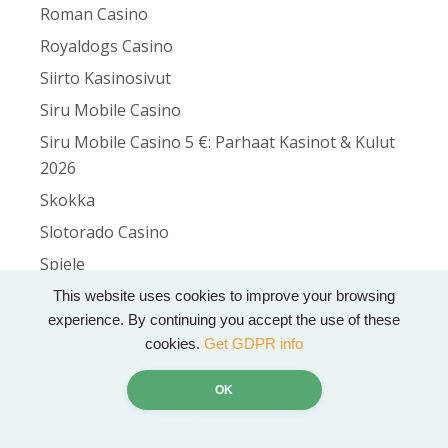
Roman Casino
Royaldogs Casino
Siirto Kasinosivut
Siru Mobile Casino
Siru Mobile Casino 5 €: Parhaat Kasinot & Kulut
2026
Skokka
Slotorado Casino
Spiele
Spin Formula Casino
This website uses cookies to improve your browsing
experience. By continuing you accept the use of these
spinbetter
cookies.
Get GDPR info
Spinita Casino
spinyoo
OK
StrikerRoomz Casino