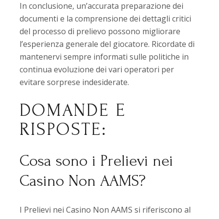
In conclusione, un’accurata preparazione dei
documenti e la comprensione dei dettagli critici
del processo di prelievo possono migliorare
l’esperienza generale del giocatore. Ricordate di
mantenervi sempre informati sulle politiche in
continua evoluzione dei vari operatori per
evitare sorprese indesiderate.
DOMANDE E
RISPOSTE:
Cosa sono i Prelievi nei
Casino Non AAMS?
I Prelievi nei Casino Non AAMS si riferiscono al