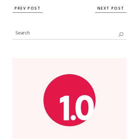
PREV POST
NEXT POST
Search
for: