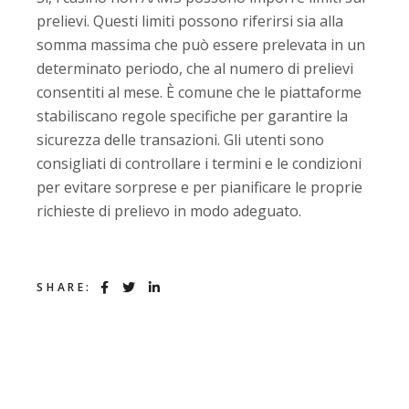
prelievi. Questi limiti possono riferirsi sia alla
somma massima che può essere prelevata in un
determinato periodo, che al numero di prelievi
consentiti al mese. È comune che le piattaforme
stabiliscano regole specifiche per garantire la
sicurezza delle transazioni. Gli utenti sono
consigliati di controllare i termini e le condizioni
per evitare sorprese e per pianificare le proprie
richieste di prelievo in modo adeguato.
SHARE: