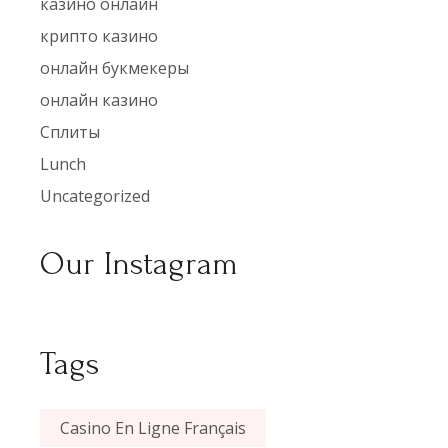
казино онлайн
крипто казино
онлайн букмекеры
онлайн казино
Сплиты
Lunch
Uncategorized
Our Instagram
Tags
Casino En Ligne Français