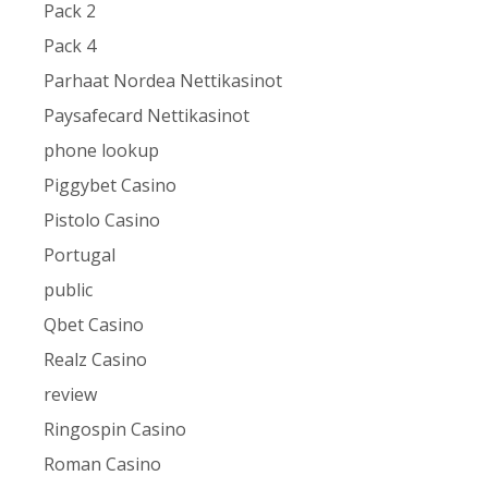
Pack 2
Pack 4
Parhaat Nordea Nettikasinot
Paysafecard Nettikasinot
phone lookup
Piggybet Casino
Pistolo Casino
Portugal
public
Qbet Casino
Realz Casino
review
Ringospin Casino
Roman Casino