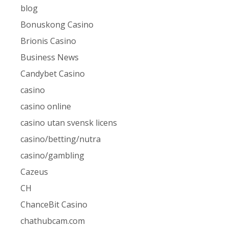
blog
Bonuskong Casino
Brionis Casino
Business News
Candybet Casino
casino
casino online
casino utan svensk licens
casino/betting/nutra
casino/gambling
Cazeus
CH
ChanceBit Casino
chathubcam.com