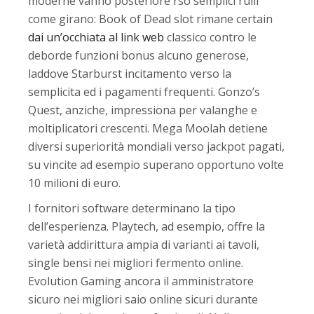
moderne vanno posteriore rso semplici rulli
come girano: Book of Dead slot rimane certain
dai un’occhiata al link web
classico contro le
deborde funzioni bonus alcuno generose,
laddove Starburst incitamento verso la
semplicita ed i pagamenti frequenti. Gonzo’s
Quest, anziche, impressiona per valanghe e
moltiplicatori crescenti. Mega Moolah detiene
diversi superiorità mondiali verso jackpot pagati,
su vincite ad esempio superano opportuno volte
10 milioni di euro.
I fornitori software determinano la tipo
dell’esperienza. Playtech, ad esempio, offre la
varietà addirittura ampia di varianti ai tavoli,
single bensi nei migliori fermento online.
Evolution Gaming ancora il amministratore
sicuro nei migliori saio online sicuri durante