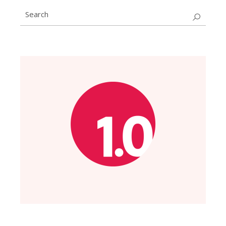
Search
for: