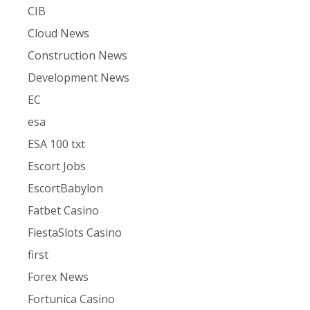
CIB
Cloud News
Construction News
Development News
EC
esa
ESA 100 txt
Escort Jobs
EscortBabylon
Fatbet Casino
FiestaSlots Casino
first
Forex News
Fortunica Casino