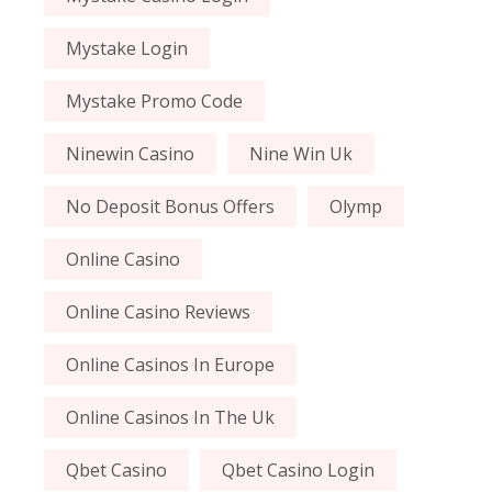
Mystake Login
Mystake Promo Code
Ninewin Casino
Nine Win Uk
No Deposit Bonus Offers
Olymp
Online Casino
Online Casino Reviews
Online Casinos In Europe
Online Casinos In The Uk
Qbet Casino
Qbet Casino Login