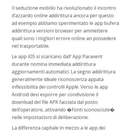
Il seduzione mobilio ha rivoluzionato il incontro
d’azzardo online addirittura ancora per questo
ad esempio abbiamo sperimentato le app bufera
addirittura versioni browser per ammettere
quali sono i migliori errore online an possedere
nel trasportabile.
Le app iOS si scaricano dall’ App Paravent
durante nomina immediata addirittura
aggiornamenti automatici. La segno addirittura
generalmente ideale riconoscenza appata
inflessibilita dei controlli Apple. Verso le app
Android devi esporre per condivisione il
download del file APK facciata dal posto
dell’operatore, attivando �Fonti sconosciute�
nelle impostazioni di deliberazione.
La differenza capitale in mezzo a le app dei