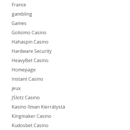
France
gambling
Games
Golisimo Casino
Hahaspin Casino
Hardware Security
HeavyBet Casino
Homepage
Instant Casino
jeux
JSlotz Casino
Kasino Ilman Kierrätystä
Kingmaker Casino
Kudosbet Casino