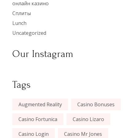
онлайн казино
Сплиты
Lunch
Uncategorized
Our Instagram
Tags
Augmented Reality
Casino Bonuses
Casino Fortunica
Casino Lizaro
Casino Login
Casino Mr Jones