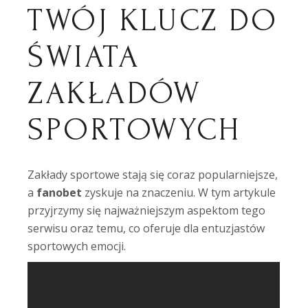
TWÓJ KLUCZ DO
ŚWIATA
ZAKŁADÓW
SPORTOWYCH
Zakłady sportowe stają się coraz popularniejsze,
a
fanobet
zyskuje na znaczeniu. W tym artykule
przyjrzymy się najważniejszym aspektom tego
serwisu oraz temu, co oferuje dla entuzjastów
sportowych emocji.