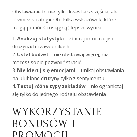
Obstawianie to nie tylko kwestia szczęścia, ale
również strategii. Oto kilka wskazówek, które
mogą pomóc Ci osiągnąć lepsze wyniki:
Analizuj statystyki
– zbieraj informacje o
drużynach i zawodnikach.
Ustal budżet
– nie obstawiaj więcej, niż
możesz sobie pozwolić stracić.
Nie kieruj się emocjami
– unikaj obstawiania
na ulubione drużyny tylko z sentymentu.
Testuj różne typy zakładów
– nie ograniczaj
się tylko do jednego rodzaju obstawienia.
WYKORZYSTANIE
BONUSÓW I
PROMOCJI