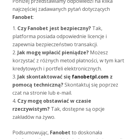
Poniżej przedstawiamy odpowiedzi na kilka
najczęściej zadawanych pytań dotyczących
Fanobet
:
Czy Fanobet jest bezpieczny?
Tak,
platforma posiada odpowiednie licencje i
zapewnia bezpieczeństwo transakcji.
Jak mogę wpłacić pieniądze?
Możesz
korzystać z różnych metod płatności, w tym kart
kredytowych i portfeli elektronicznych.
Jak skontaktować się
fanobetpl.com
z
pomocą techniczną?
Skontaktuj się poprzez
czat na stronie lub e-mail.
Czy mogę obstawiać w czasie
rzeczywistym?
Tak, dostępne są opcje
zakładów na żywo.
Podsumowując,
Fanobet
to doskonała