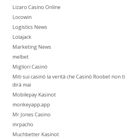
Lizaro Casino Online
Locowin
Logistics News
Lolajack
Marketing News
melbet
Migliori Casinò
Miti sui casinò la verità che Casinò Roobet non ti
dirà mai
Mobilepay Kasinot
monkeyapp.app
Mr Jones Casino
mrpacho
Muchbetter Kasinot