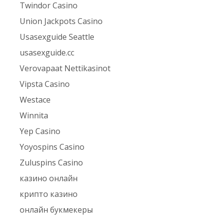
Twindor Casino
Union Jackpots Casino
Usasexguide Seattle
usasexguide.cc
Verovapaat Nettikasinot
Vipsta Casino
Westace
Winnita
Yep Casino
Yoyospins Casino
Zuluspins Casino
казино онлайн
крипто казино
онлайн букмекеры