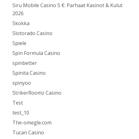
Siru Mobile Casino 5 €: Parhaat Kasinot & Kulut
2026
Skokka
Slotorado Casino
Spiele
Spin Formula Casino
spinbetter
Spinita Casino
spinyoo
StrikerRoomz Casino
Test
test_10
The-omegle.com
Tucan Casino