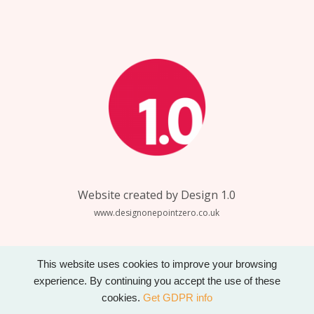
Website created by Design 1.0
www.designonepointzero.co.uk
This website uses cookies to improve your browsing
experience. By continuing you accept the use of these
cookies.
Get GDPR info