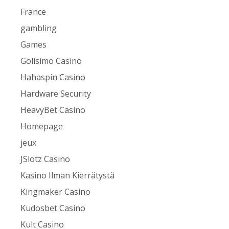
France
gambling
Games
Golisimo Casino
Hahaspin Casino
Hardware Security
HeavyBet Casino
Homepage
jeux
JSlotz Casino
Kasino Ilman Kierrätystä
Kingmaker Casino
Kudosbet Casino
Kult Casino