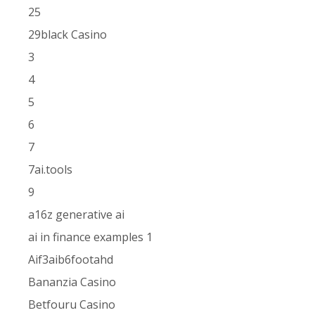
25
29black Casino
3
4
5
6
7
7ai.tools
9
a16z generative ai
ai in finance examples 1
Aif3aib6footahd
Bananzia Casino
Betfouru Casino