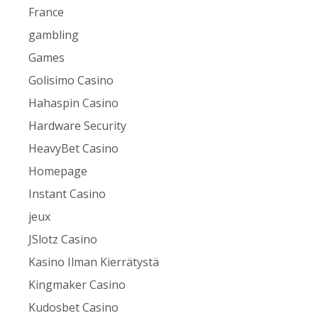
France
gambling
Games
Golisimo Casino
Hahaspin Casino
Hardware Security
HeavyBet Casino
Homepage
Instant Casino
jeux
JSlotz Casino
Kasino Ilman Kierrätystä
Kingmaker Casino
Kudosbet Casino