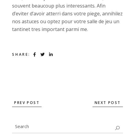
souvent beaucoup plus interessants. Afin
d’eviter d’avoir atterri dans votre piege, annihilez
nos astuces ou optez pour votre salle de jeu un
tantinet tres important parmi me.
SHARE:
PREV POST
NEXT POST
Search
for: