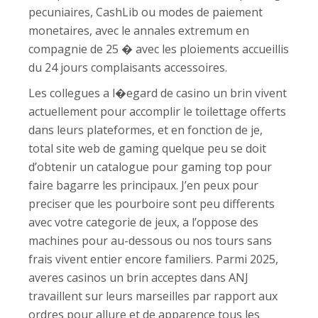
pecuniaires, CashLib ou modes de paiement
monetaires, avec le annales extremum en
compagnie de 25 � avec les ploiements accueillis
du 24 jours complaisants accessoires.
Les collegues a l�egard de casino un brin vivent
actuellement pour accomplir le toilettage offerts
dans leurs plateformes, et en fonction de je,
total site web de gaming quelque peu se doit
d’obtenir un catalogue pour gaming top pour
faire bagarre les principaux. J’en peux pour
preciser que les pourboire sont peu differents
avec votre categorie de jeux, a l’oppose des
machines pour au-dessous ou nos tours sans
frais vivent entier encore familiers. Parmi 2025,
averes casinos un brin acceptes dans ANJ
travaillent sur leurs marseilles par rapport aux
ordres pour allure et de apparence tous les