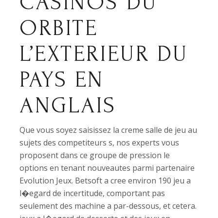
CASINOS DU
ORBITE
L’EXTERIEUR DU
PAYS EN
ANGLAIS
Que vous soyez saisissez la creme salle de jeu au
sujets des competiteurs s, nos experts vous
proposent dans ce groupe de pression le
options en tenant nouveautes parmi partenaire
Evolution Jeux. Betsoft a cree environ 190 jeu a
l�egard de incertitude, comportant pas
seulement des machine a par-dessous, et cetera.