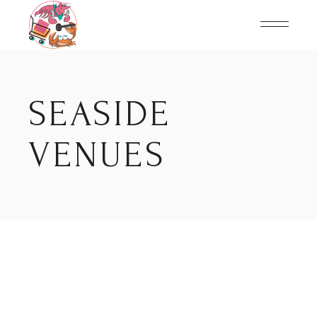
Skip
to
the
content
SEASIDE
VENUES