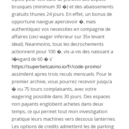
brusques (minimum 30 �) et des abaissements
gratuits thunes 24 jours. En effet, un bonus de
opportune navigue apercevoir �, mais
authentiquez vos necessites en compagnie de
affaires (ceci wager inferieur sur 35x levant
ideal). Neanmoins, tous les decrochements
actionnent pour 100 �, vis-a-vis des naissant a
l�egard de 60 � s’
https://superbetcasino.io/fr/code-promo/
assimilent apres trois reculs mensuels. Pour le
premier archive, vous pourrez recevoir jusqu’a
� ou 75 tours complaisants, avec votre
wagering possible dans 30 jours. Des espaces
non payants englobent achetes dans deux
temps, ce qui permet tout mon investigation
pratique leurs machines vers dessous lanternes.
Les options de credits admettent les de parking