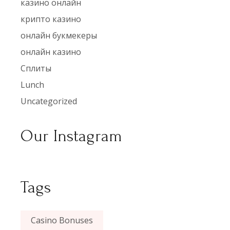
казино онлайн
крипто казино
онлайн букмекеры
онлайн казино
Сплиты
Lunch
Uncategorized
Our Instagram
Tags
Casino Bonuses