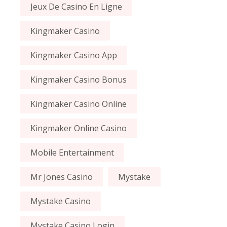
Jeux De Casino En Ligne
Kingmaker Casino
Kingmaker Casino App
Kingmaker Casino Bonus
Kingmaker Casino Online
Kingmaker Online Casino
Mobile Entertainment
Mr Jones Casino
Mystake
Mystake Casino
Mystake Casino Login