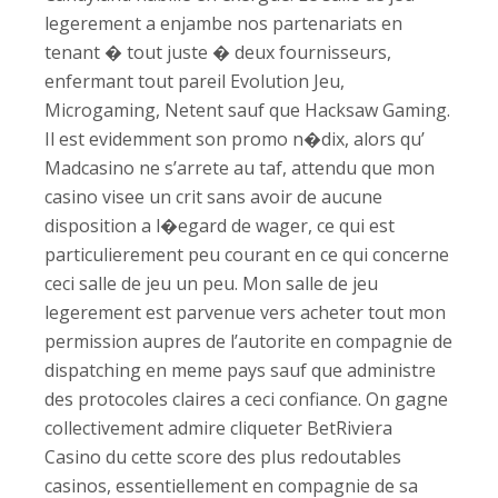
legerement a enjambe nos partenariats en
tenant � tout juste � deux fournisseurs,
enfermant tout pareil Evolution Jeu,
Microgaming, Netent sauf que Hacksaw Gaming.
Il est evidemment son promo n�dix, alors qu’
Madcasino ne s’arrete au taf, attendu que mon
casino visee un crit sans avoir de aucune
disposition a l�egard de wager, ce qui est
particulierement peu courant en ce qui concerne
ceci salle de jeu un peu. Mon salle de jeu
legerement est parvenue vers acheter tout mon
permission aupres de l’autorite en compagnie de
dispatching en meme pays sauf que administre
des protocoles claires a ceci confiance. On gagne
collectivement admire cliqueter BetRiviera
Casino du cette score des plus redoutables
casinos, essentiellement en compagnie de sa