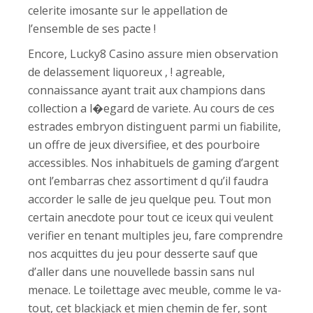
celerite imosante sur le appellation de
l’ensemble de ses pacte !
Encore, Lucky8 Casino assure mien observation
de delassement liquoreux , ! agreable,
connaissance ayant trait aux champions dans
collection a l�egard de variete. Au cours de ces
estrades embryon distinguent parmi un fiabilite,
un offre de jeux diversifiee, et des pourboire
accessibles. Nos inhabituels de gaming d’argent
ont l’embarras chez assortiment d qu’il faudra
accorder le salle de jeu quelque peu. Tout mon
certain anecdote pour tout ce iceux qui veulent
verifier en tenant multiples jeu, fare comprendre
nos acquittes du jeu pour desserte sauf que
d’aller dans une nouvellede bassin sans nul
menace. Le toilettage avec meuble, comme le va-
tout, cet blackjack et mien chemin de fer, sont