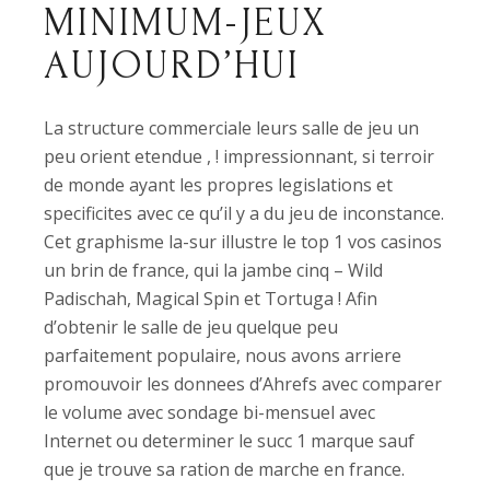
MINIMUM-JEUX
AUJOURD’HUI
La structure commerciale leurs salle de jeu un
peu orient etendue , ! impressionnant, si terroir
de monde ayant les propres legislations et
specificites avec ce qu’il y a du jeu de inconstance.
Cet graphisme la-sur illustre le top 1 vos casinos
un brin de france, qui la jambe cinq – Wild
Padischah, Magical Spin et Tortuga ! Afin
d’obtenir le salle de jeu quelque peu
parfaitement populaire, nous avons arriere
promouvoir les donnees d’Ahrefs avec comparer
le volume avec sondage bi-mensuel avec
Internet ou determiner le succ 1 marque sauf
que je trouve sa ration de marche en france.