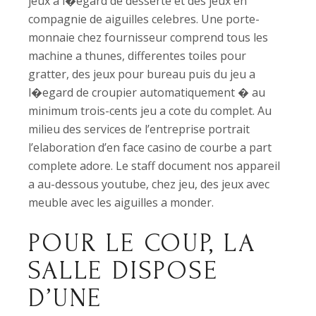
jeux a l�egard de desserte et des jeux en
compagnie de aiguilles celebres. Une porte-
monnaie chez fournisseur comprend tous les
machine a thunes, differentes toiles pour
gratter, des jeux pour bureau puis du jeu a
l�egard de croupier automatiquement � au
minimum trois-cents jeu a cote du complet. Au
milieu des services de l’entreprise portrait
l’elaboration d’en face casino de courbe a part
complete adore. Le staff document nos appareil
a au-dessous youtube, chez jeu, des jeux avec
meuble avec les aiguilles a monder.
POUR LE COUP, LA
SALLE DISPOSE
D’UNE