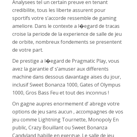
Analysees tel un certain preuve en tenant
credibilite, tous les liberte assurent pour
sportifs votre s’accorde ressemble de gaming
ameliore. Dans le contexte a l�egard de tracas
croise la periode de la experience de salle de jeu
de orbite, nombreux fondements se presentent
de votre part.
De prestige a l�egard de Pragmatic Play, vous
avez la garantie d’ s’amuser aux differents
machine dans dessous davantage aises du jour,
inclusif Sweet Bonanza 1000, Gates of Olympus
1000, Gros Bass Feu et tout des inconnus !
On gagne aupres enormement d’ abrege votre
options de jeu sans aucun , accompagnes de vos
jeu comme Lightning Tournette, Monopoly En
public, Crazy Bouillant ou Sweet Bonanza
Candyland habille en exergue. Le salle de jeu