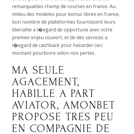
remarquables champ de courses en france. Au
milieu des modeles pour bonus libres en france,
bon nombre de plateformes fournissent leurs
liberalite a l�egard de opportune avec votre
premier enjeu couvert, et de des services a
l�egard de cashback pour hasarder ceci
montant pourboire selon nos pertes.
MA SEULE
AGACEMENT,
HABILLE A PART
AVIATOR, AMONBET
PROPOSE TRES PEU
EN COMPAGNIE DE