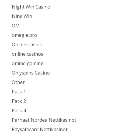
Night Win Casino
Nine Win
OM
omegle.pro
Online Casino
online casinos
online gaming
Onlyspins Casino
Other
Pack 1
Pack 2
Pack 4
Parhaat Nordea Nettikasinot
Paysafecard Nettikasinot