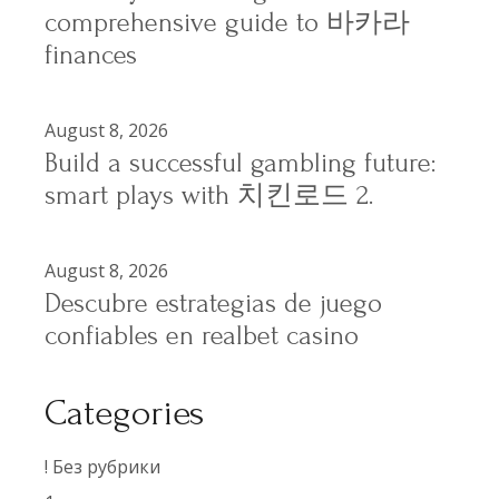
comprehensive guide to 바카라
finances
August 8, 2026
Build a successful gambling future:
smart plays with 치킨로드 2.
August 8, 2026
Descubre estrategias de juego
confiables en realbet casino
Categories
! Без рубрики