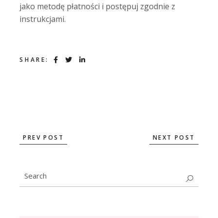
jako metodę płatności i postępuj zgodnie z
instrukcjami.
SHARE:
PREV POST
NEXT POST
Search
for: