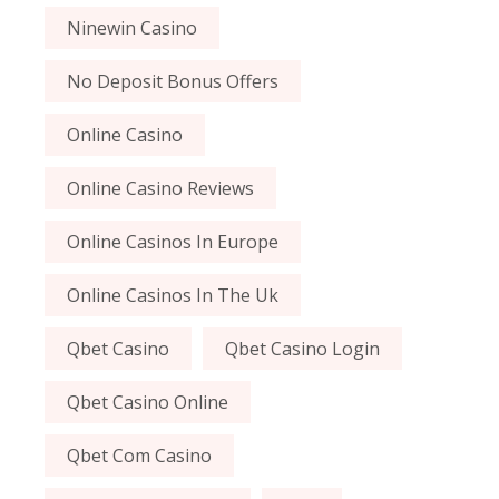
Ninewin Casino
No Deposit Bonus Offers
Online Casino
Online Casino Reviews
Online Casinos In Europe
Online Casinos In The Uk
Qbet Casino
Qbet Casino Login
Qbet Casino Online
Qbet Com Casino