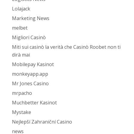
Lolajack
Marketing News
melbet
Migliori Casinò
Miti sui casinò la verità che Casinò Roobet non ti
dirà mai
Mobilepay Kasinot
monkeyapp.app
Mr Jones Casino
mrpacho
Muchbetter Kasinot
Mystake
Nejlepší Zahraniční Casino
news