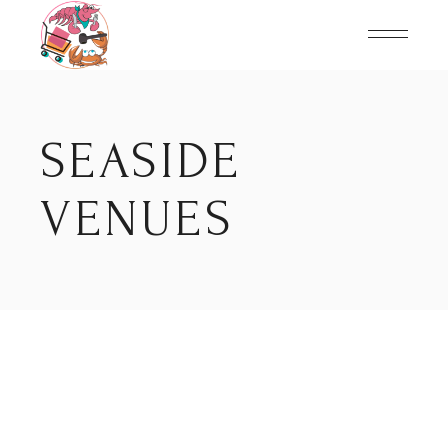
Skip
to
the
content
SEASIDE
VENUES