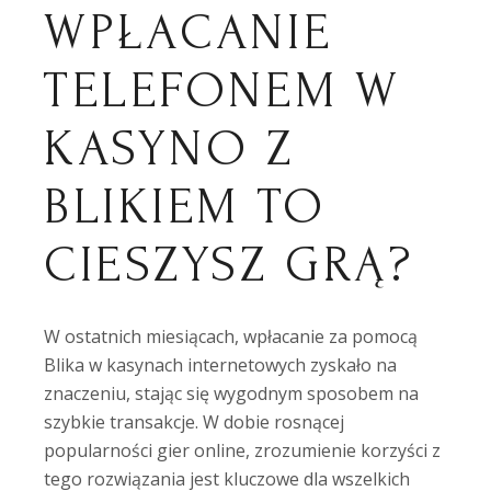
WPŁACANIE
TELEFONEM W
KASYNO Z
BLIKIEM TO
CIESZYSZ GRĄ?
W ostatnich miesiącach, wpłacanie za pomocą
Blika w kasynach internetowych zyskało na
znaczeniu, stając się wygodnym sposobem na
szybkie transakcje. W dobie rosnącej
popularności gier online, zrozumienie korzyści z
tego rozwiązania jest kluczowe dla wszelkich