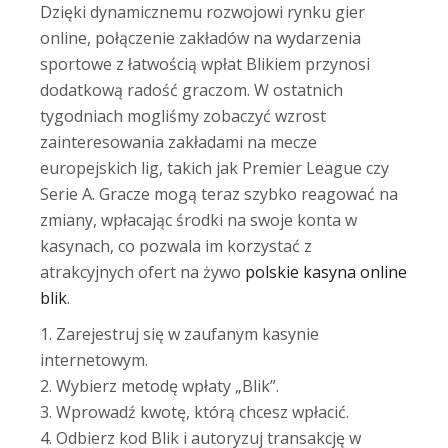
Dzięki dynamicznemu rozwojowi rynku gier
online, połączenie zakładów na wydarzenia
sportowe z łatwością wpłat Blikiem przynosi
dodatkową radość graczom. W ostatnich
tygodniach mogliśmy zobaczyć wzrost
zainteresowania zakładami na mecze
europejskich lig, takich jak Premier League czy
Serie A. Gracze mogą teraz szybko reagować na
zmiany, wpłacając środki na swoje konta w
kasynach, co pozwala im korzystać z
atrakcyjnych ofert na żywo
polskie kasyna online
blik
.
Zarejestruj się w zaufanym kasynie
internetowym.
Wybierz metodę wpłaty „Blik”.
Wprowadź kwotę, którą chcesz wpłacić.
Odbierz kod Blik i autoryzuj transakcję w