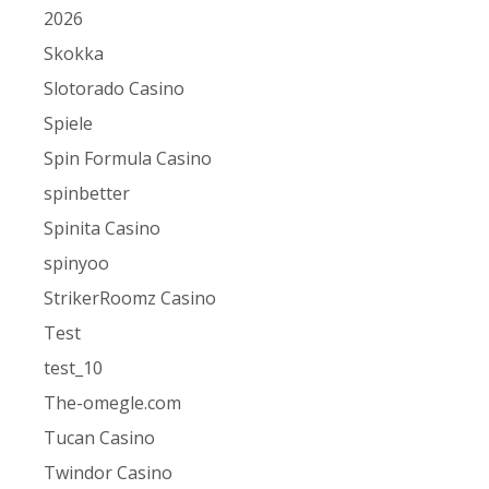
2026
Skokka
Slotorado Casino
Spiele
Spin Formula Casino
spinbetter
Spinita Casino
spinyoo
StrikerRoomz Casino
Test
test_10
The-omegle.com
Tucan Casino
Twindor Casino