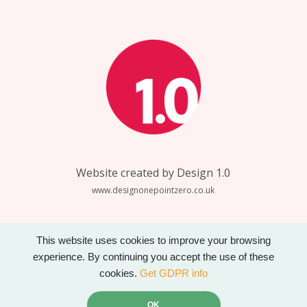
Website created by Design 1.0
www.designonepointzero.co.uk
This website uses cookies to improve your browsing
experience. By continuing you accept the use of these
cookies.
Get GDPR info
OK