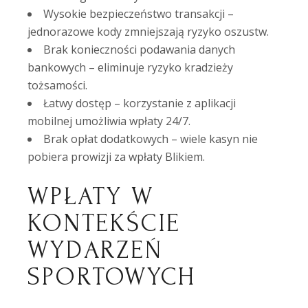
Wysokie bezpieczeństwo transakcji –
jednorazowe kody zmniejszają ryzyko oszustw.
Brak konieczności podawania danych
bankowych – eliminuje ryzyko kradzieży
tożsamości.
Łatwy dostęp – korzystanie z aplikacji
mobilnej umożliwia wpłaty 24/7.
Brak opłat dodatkowych – wiele kasyn nie
pobiera prowizji za wpłaty Blikiem.
WPŁATY W
KONTEKŚCIE
WYDARZEŃ
SPORTOWYCH