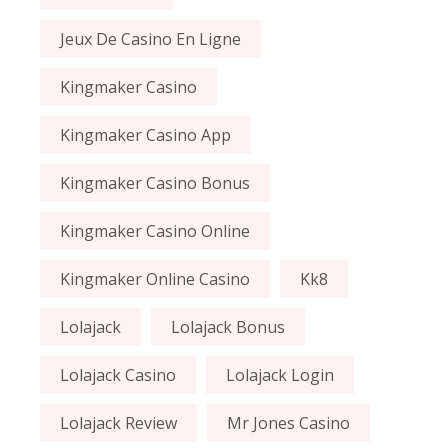
Jeux De Casino En Ligne
Kingmaker Casino
Kingmaker Casino App
Kingmaker Casino Bonus
Kingmaker Casino Online
Kingmaker Online Casino
Kk8
Lolajack
Lolajack Bonus
Lolajack Casino
Lolajack Login
Lolajack Review
Mr Jones Casino