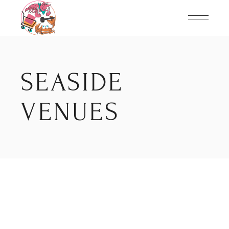
Skip
to
the
content
SEASIDE
VENUES