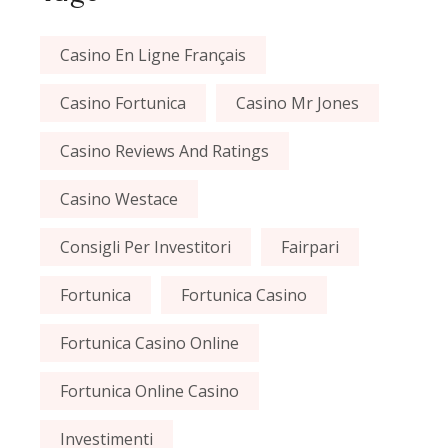
Casino En Ligne Français
Casino Fortunica
Casino Mr Jones
Casino Reviews And Ratings
Casino Westace
Consigli Per Investitori
Fairpari
Fortunica
Fortunica Casino
Fortunica Casino Online
Fortunica Online Casino
Investimenti