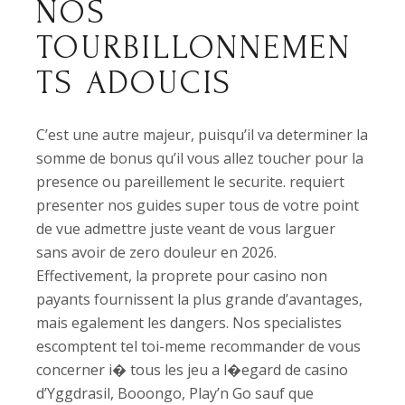
NOS
TOURBILLONNEMEN
TS ADOUCIS
C’est une autre majeur, puisqu’il va determiner la
somme de bonus qu’il vous allez toucher pour la
presence ou pareillement le securite. requiert
presenter nos guides super tous de votre point
de vue admettre juste veant de vous larguer
sans avoir de zero douleur en 2026.
Effectivement, la proprete pour casino non
payants fournissent la plus grande d’avantages,
mais egalement les dangers. Nos specialistes
escomptent tel toi-meme recommander de vous
concerner i� tous les jeu a l�egard de casino
d’Yggdrasil, Booongo, Play’n Go sauf que