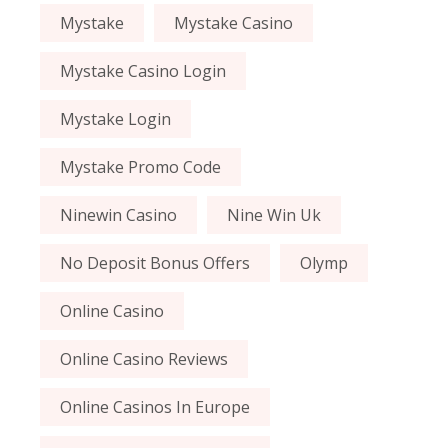
Mystake
Mystake Casino
Mystake Casino Login
Mystake Login
Mystake Promo Code
Ninewin Casino
Nine Win Uk
No Deposit Bonus Offers
Olymp
Online Casino
Online Casino Reviews
Online Casinos In Europe