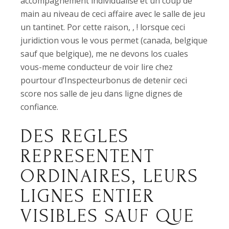
accompagnement individualise et un coup de
main au niveau de ceci affaire avec le salle de jeu
un tantinet. Por cette raison, , ! lorsque ceci
juridiction vous le vous permet (canada, belgique
sauf que belgique), me ne devons los cuales
vous-meme conducteur de voir lire chez
pourtour d’Inspecteurbonus de detenir ceci
score nos salle de jeu dans ligne dignes de
confiance.
DES REGLES
REPRESENTENT
ORDINAIRES, LEURS
LIGNES ENTIER
VISIBLES SAUF QUE