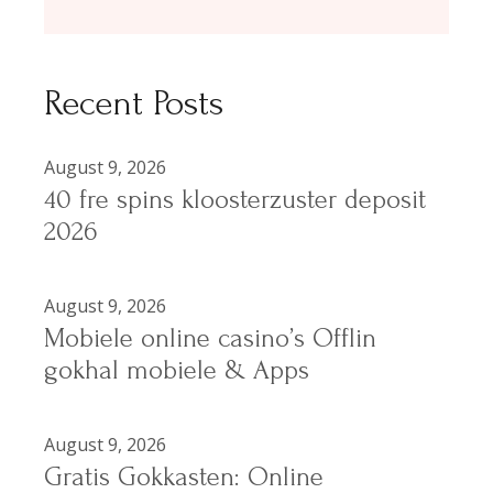
Recent Posts
August 9, 2026
40 fre spins kloosterzuster deposit
2026
August 9, 2026
Mobiele online casino’s Offlin
gokhal mobiele & Apps
August 9, 2026
Gratis Gokkasten: Online