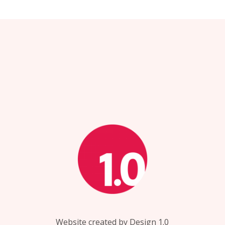
Website created by Design 1.0