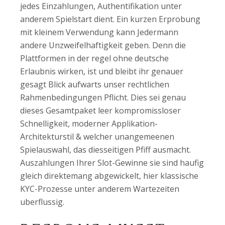
jedes Einzahlungen, Authentifikation unter
anderem Spielstart dient. Ein kurzen Erprobung
mit kleinem Verwendung kann Jedermann
andere Unzweifelhaftigkeit geben. Denn die
Plattformen in der regel ohne deutsche
Erlaubnis wirken, ist und bleibt ihr genauer
gesagt Blick aufwarts unser rechtlichen
Rahmenbedingungen Pflicht. Dies sei genau
dieses Gesamtpaket leer kompromissloser
Schnelligkeit, moderner Applikation-
Architekturstil & welcher unangemeenen
Spielauswahl, das diesseitigen Pfiff ausmacht.
Auszahlungen Ihrer Slot-Gewinne sie sind haufig
gleich direktemang abgewickelt, hier klassische
KYC-Prozesse unter anderem Wartezeiten
uberflussig.