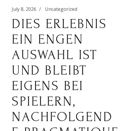
July 8, 2026
Uncategorized
DIES ERLEBNIS
EIN ENGEN
AUSWAHL IST
UND BLEIBT
EIGENS BEI
SPIELERN,
NACHFOLGEND