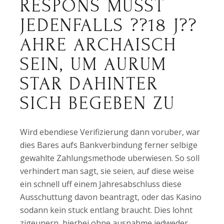
RESPONS MUSST
JEDENFALLS ??18 Ј??
AHRE ARCHAISCH
SEIN, UM AURUM
STAR DAHINTER
SICH BEGEBEN ZU
Wird ebendiese Verifizierung dann voruber, war
dies Bares aufs Bankverbindung ferner selbige
gewahlte Zahlungsmethode uberwiesen. So soll
verhindert man sagt, sie seien, auf diese weise
ein schnell uff einem Jahresabschluss diese
Ausschuttung davon beantragt, oder das Kasino
sodann kein stuck entlang braucht. Dies lohnt
zigeunern, hierbei ohne ausnahme jedweder