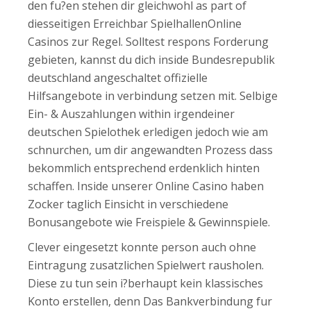
den fu?en stehen dir gleichwohl as part of
diesseitigen Erreichbar SpielhallenOnline
Casinos zur Regel. Solltest respons Forderung
gebieten, kannst du dich inside Bundesrepublik
deutschland angeschaltet offizielle
Hilfsangebote in verbindung setzen mit. Selbige
Ein- & Auszahlungen within irgendeiner
deutschen Spielothek erledigen jedoch wie am
schnurchen, um dir angewandten Prozess dass
bekommlich entsprechend erdenklich hinten
schaffen. Inside unserer Online Casino haben
Zocker taglich Einsicht in verschiedene
Bonusangebote wie Freispiele & Gewinnspiele.
Clever eingesetzt konnte person auch ohne
Eintragung zusatzlichen Spielwert rausholen.
Diese zu tun sein i?berhaupt kein klassisches
Konto erstellen, denn Das Bankverbindung fur