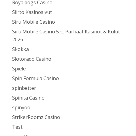
Royaldogs Casino
Siirto Kasinosivut
Siru Mobile Casino
Siru Mobile Casino 5 €: Parhaat Kasinot & Kulut
2026
Skokka
Slotorado Casino
Spiele
Spin Formula Casino
spinbetter
Spinita Casino
spinyoo
StrikerRoomz Casino
Test