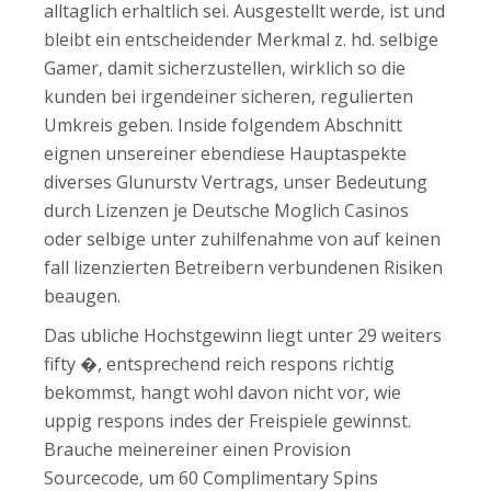
alltaglich erhaltlich sei. Ausgestellt werde, ist und
bleibt ein entscheidender Merkmal z. hd. selbige
Gamer, damit sicherzustellen, wirklich so die
kunden bei irgendeiner sicheren, regulierten
Umkreis geben. Inside folgendem Abschnitt
eignen unsereiner ebendiese Hauptaspekte
diverses Glunurstv Vertrags, unser Bedeutung
durch Lizenzen je Deutsche Moglich Casinos
oder selbige unter zuhilfenahme von auf keinen
fall lizenzierten Betreibern verbundenen Risiken
beaugen.
Das ubliche Hochstgewinn liegt unter 29 weiters
fifty �, entsprechend reich respons richtig
bekommst, hangt wohl davon nicht vor, wie
uppig respons indes der Freispiele gewinnst.
Brauche meinereiner einen Provision
Sourcecode, um 60 Complimentary Spins