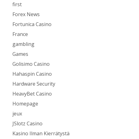
first
Forex News
Fortunica Casino
France
gambling
Games
Golisimo Casino
Hahaspin Casino
Hardware Security
HeavyBet Casino
Homepage
jeux
JSlotz Casino
Kasino Ilman Kierrätystä