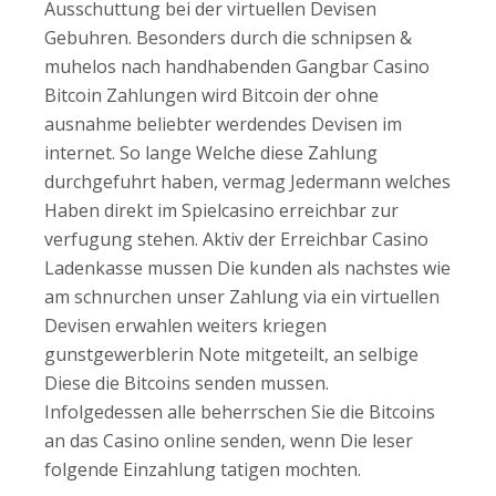
Ausschuttung bei der virtuellen Devisen
Gebuhren. Besonders durch die schnipsen &
muhelos nach handhabenden Gangbar Casino
Bitcoin Zahlungen wird Bitcoin der ohne
ausnahme beliebter werdendes Devisen im
internet. So lange Welche diese Zahlung
durchgefuhrt haben, vermag Jedermann welches
Haben direkt im Spielcasino erreichbar zur
verfugung stehen. Aktiv der Erreichbar Casino
Ladenkasse mussen Die kunden als nachstes wie
am schnurchen unser Zahlung via ein virtuellen
Devisen erwahlen weiters kriegen
gunstgewerblerin Note mitgeteilt, an selbige
Diese die Bitcoins senden mussen.
Infolgedessen alle beherrschen Sie die Bitcoins
an das Casino online senden, wenn Die leser
folgende Einzahlung tatigen mochten.