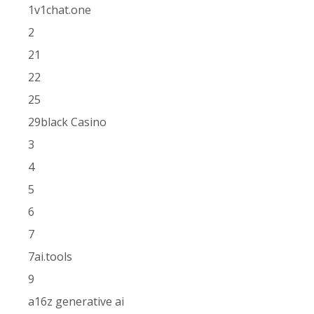
1v1chat.one
2
21
22
25
29black Casino
3
4
5
6
7
7ai.tools
9
a16z generative ai