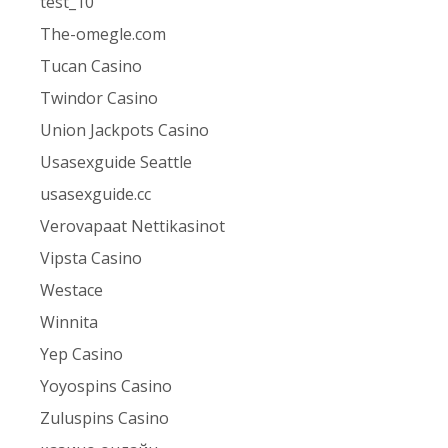
test_10
The-omegle.com
Tucan Casino
Twindor Casino
Union Jackpots Casino
Usasexguide Seattle
usasexguide.cc
Verovapaat Nettikasinot
Vipsta Casino
Westace
Winnita
Yep Casino
Yoyospins Casino
Zuluspins Casino