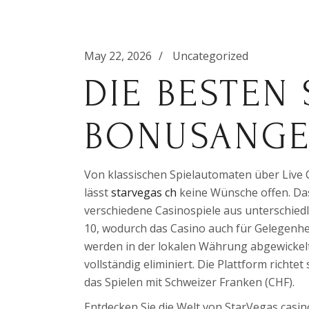
May 22, 2026
Uncategorized
DIE BESTEN
BONUSANGE
Von klassischen Spielautomaten über Live Ca
lässt
starvegas ch
keine Wünsche offen. Das
verschiedene Casinospiele aus unterschiedl
10, wodurch das Casino auch für Gelegenhei
werden in der lokalen Währung abgewicke
vollständig eliminiert. Die Plattform richte
das Spielen mit Schweizer Franken (CHF).
Entdecken Sie die Welt von StarVegas casin