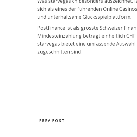
Was starvegas ch besonders auszeichnet, ist
sich als eines der führenden Online Casinos 
und unterhaltsame Glücksspielplattform.
PostFinance ist als grösste Schweizer Finan
Mindesteinzahlung beträgt einheitlich CHF 
starvegas bietet eine umfassende Auswahl 
zugeschnitten sind.
PREV POST