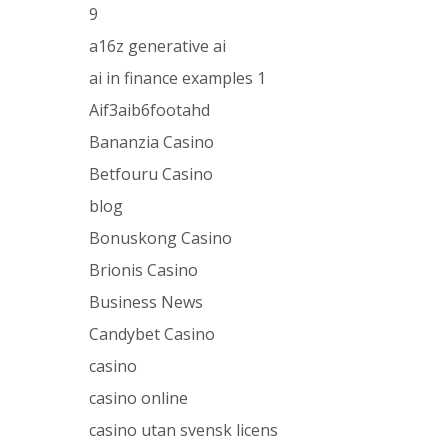
9
a16z generative ai
ai in finance examples 1
Aif3aib6footahd
Bananzia Casino
Betfouru Casino
blog
Bonuskong Casino
Brionis Casino
Business News
Candybet Casino
casino
casino online
casino utan svensk licens