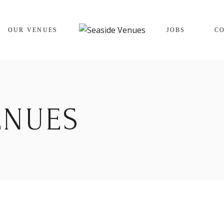
The Cracking Crab
OUR VENUES
JOBS
C
The Winking Prawn
The Cracking Crab
The Winking Prawn
ENUES