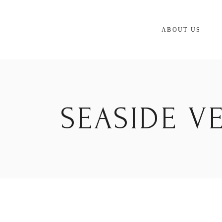
Skip
to
the
content
ABOUT US
SEASIDE V