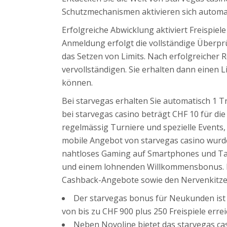
Schutzmechanismen aktivieren sich automati
Erfolgreiche Abwicklung aktiviert Freispie
Anmeldung erfolgt die vollständige Überpr
das Setzen von Limits. Nach erfolgreicher 
vervollständigen. Sie erhalten dann einen L
können.
Bei starvegas erhalten Sie automatisch 1 
bei starvegas casino beträgt CHF 10 für d
regelmässig Turniere und spezielle Events
mobile Angebot von starvegas casino wurde 
nahtloses Gaming auf Smartphones und Tab
und einem lohnenden Willkommensbonus. Fr
Cashback-Angebote sowie den Nervenkitzel
Der starvegas bonus für Neukunden ist
von bis zu CHF 900 plus 250 Freispiele errei
Neben Novoline bietet das starvegas ca