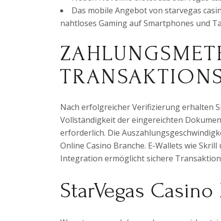
Das mobile Angebot von starvegas casino
nahtloses Gaming auf Smartphones und Ta
ZAHLUNGSMET
TRANSAKTION
Nach erfolgreicher Verifizierung erhalten
Vollständigkeit der eingereichten Dokumente
erforderlich. Die Auszahlungsgeschwindigke
Online Casino Branche. E-Wallets wie Skrill
Integration ermöglicht sichere Transaktio
StarVegas Casino 