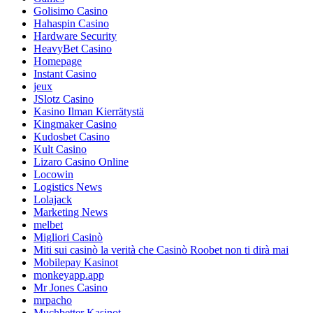
Golisimo Casino
Hahaspin Casino
Hardware Security
HeavyBet Casino
Homepage
Instant Casino
jeux
JSlotz Casino
Kasino Ilman Kierrätystä
Kingmaker Casino
Kudosbet Casino
Kult Casino
Lizaro Casino Online
Locowin
Logistics News
Lolajack
Marketing News
melbet
Migliori Casinò
Miti sui casinò la verità che Casinò Roobet non ti dirà mai
Mobilepay Kasinot
monkeyapp.app
Mr Jones Casino
mrpacho
Muchbetter Kasinot