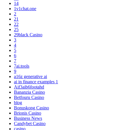
14
1v1chat.one
2
21
22
25
29black Casino
3
4
5
6
7
7ai.tools
9
a16z generative ai
ai in finance examples 1
Aif3aib6footahd
Bananzia Casino
Betfouru Casino
blog
Bonuskong Casino
Brionis Casino
Business News
Candybet Casino
casino