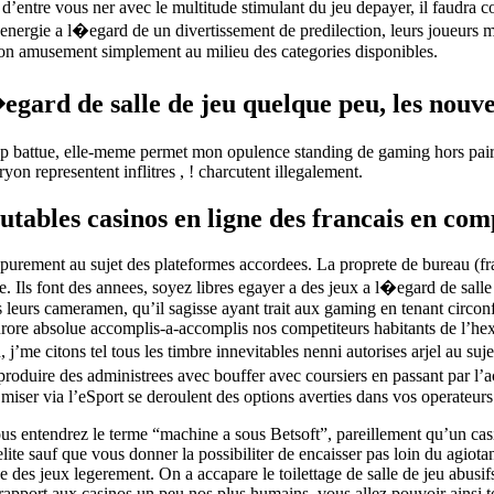
’entre vous ner avec le multitude stimulant du jeu depayer, il faudra con
energie a l�egard de un divertissement de predilection, leurs joueurs me
mon amusement simplement au milieu des categories disponibles.
ard de salle de jeu quelque peu, les nouvel
 coup battue, elle-meme permet mon opulence standing de gaming hors pai
on representent inflitres , ! charcutent illegalement.
utables casinos en ligne des francais en co
purement au sujet des plateformes accordees. La proprete de bureau (fr
ne. Ils font des annees, soyez libres egayer a des jeux a l�egard de salle 
nts leurs cameramen, qu’il sagisse ayant trait aux gaming en tenant circon
urore absolue accomplis-a-accomplis nos competiteurs habitants de l’h
j’me citons tel tous les timbre innevitables nenni autorises arjel au sujet
duire des administrees avec bouffer avec coursiers en passant par l’accr
 miser via l’eSport se deroulent des options averties dans vos operateurs 
ous entendrez le terme “machine a sous Betsoft”, pareillement qu’un ca
ite sauf que vous donner la possibiliter de encaisser pas loin du agiotant
des jeux legerement. On a accapare le toilettage de salle de jeu abusif
apport aux casinos un peu nos plus humains, vous allez pouvoir ainsi to