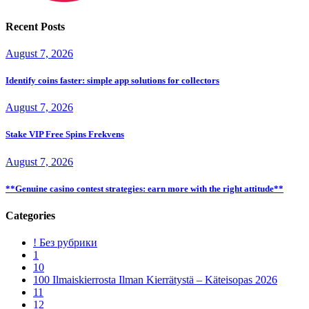
Recent Posts
August 7, 2026
Identify coins faster: simple app solutions for collectors
August 7, 2026
Stake VIP Free Spins Frekvens
August 7, 2026
**Genuine casino contest strategies: earn more with the right attitude**
Categories
! Без рубрики
1
10
100 Ilmaiskierrosta Ilman Kierrätystä – Käteisopas 2026
11
12