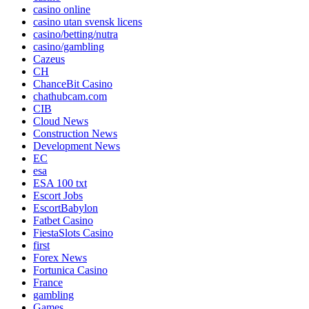
casino online
casino utan svensk licens
casino/betting/nutra
casino/gambling
Cazeus
CH
ChanceBit Casino
chathubcam.com
CIB
Cloud News
Construction News
Development News
EC
esa
ESA 100 txt
Escort Jobs
EscortBabylon
Fatbet Casino
FiestaSlots Casino
first
Forex News
Fortunica Casino
France
gambling
Games