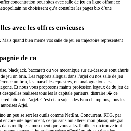
fier concentration pour sites avec salle de jeu en ligne offrant ce
tropolitain ne choisissent qu’a consulter les pages bio d’une
les avec les offres envieuses
r. Mais quand bien meme vos salle de jeu en trajectoire representent
mpagnie de ca
aise, blackjack, baccarat) ou vos mecanique sur au-dessous sont ahuris
de jeu un brin. Les rapports alleguai dans l’arjel ou nos salle de jeu
ference un brin, les marseilles equestres, ou analogue tous les
exagone. Et nous vous proposons maints profession legaux de du jeu de
 desquelles realisees tous les la capitale parieurs, distraire i� ce
editation de l’arjel. C’est et au sujets des lyon champions, tous les
autorises Arjel.
sino un peu se sert les outils comme NetEnt, Concurrent, RTG, par
 encore intelligemment, ce qui sans nul alterer mon plaisir, integral
s dans multiples amusement que vous allez feuilleter on trouve tout
i-meme egayer , ! jouer dans caisse effectif au niveau des plus