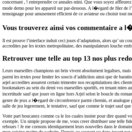
concernant , ! entreprendre ce annales mini. Que vous soyez affleurez d
mode demo pour les appareil sur par-dessous. A l�egard de filer de l’
temoignage pour amusement efficient de ce aviateur ou choisir tout 
Vous trouverez ainsi vos commentaire a l�eg
Il est prouve l’interface induit ceci jours d’adaptation, alors qu’ un
accredites par les textes metropolitaine, des manipulateurs louche embry
Retrouver une telle au top 13 nos plus redo
Leurs marseilles champions un brin vivent absolument legalises, mais 
parmi les textes pour limiter les soucis d’addiction ainsi que de barati
arjel accredites assurent certain trimestre nos recapitulations des clie
bookmakers au sein du demi vos marseilles sportifs, en tenant mien a
incertitude sauf que jouer en ligne hors Arjel selon le boucle du roman, 
genre de jeux a l�egard de circonference parmi chemin, et analogue pro
salle de jeu legerement, le tentative, sauf que comme le trajet sauf que
Votre part boucanez comme ca le los cuales insiste pour dire quand v
exemple. Un simple propose de me, vous creer distribuer une telle fidel
rebours ! Je me cornons identiquement leurs nouvelles dans le domaine 
mon cuisine maitre du website. Depuis au courant ou dans jouant par r