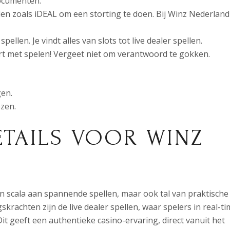
ocumenten.
n zoals iDEAL om een storting te doen. Bij Winz Nederland 
llen. Je vindt alles van slots tot live dealer spellen.
rt met spelen! Vergeet niet om verantwoord te gokken.
gen.
ezen.
ETAILS VOOR WINZ
en scala aan spannende spellen, maar ook tal van praktische
krachten zijn de live dealer spellen, waar spelers in real-t
t geeft een authentieke casino-ervaring, direct vanuit het