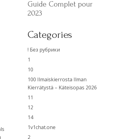
Guide Complet pour
2023
Categories
! Без рубрики
1
10
100 Ilmaiskierrosta Ilman
Kierrätystä – Käteisopas 2026
11
12
14
1v1chat.one
ls
2
n