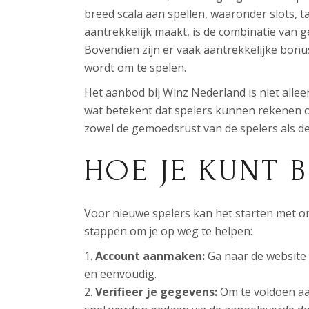
breed scala aan spellen, waaronder slots, ta
aantrekkelijk maakt, is de combinatie van g
Bovendien zijn er vaak aantrekkelijke bon
wordt om te spelen.
Het aanbod bij Winz Nederland is niet allee
wat betekent dat spelers kunnen rekenen op 
zowel de gemoedsrust van de spelers als de 
HOE JE KUNT 
Voor nieuwe spelers kan het starten met on
stappen om je op weg te helpen:
Account aanmaken:
Ga naar de website 
en eenvoudig.
Verifieer je gegevens:
Om te voldoen aan 