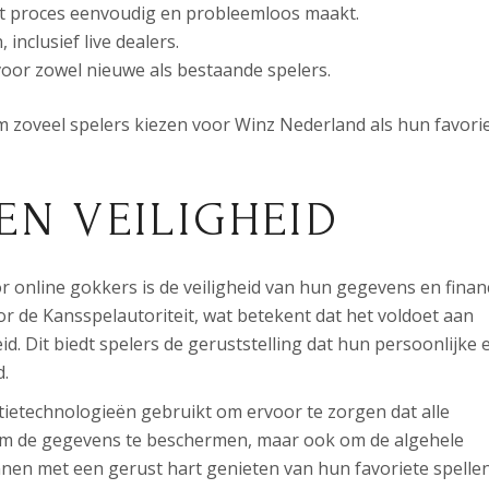
het proces eenvoudig en probleemloos maakt.
inclusief live dealers.
oor zowel nieuwe als bestaande spelers.
m zoveel spelers kiezen voor Winz Nederland als hun favori
N VEILIGHEID
 online gokkers is de veiligheid van hun gegevens en finan
or de Kansspelautoriteit, wat betekent dat het voldoet aan
id. Dit biedt spelers de geruststelling dat hun persoonlijke 
d.
etechnologieën gebruikt om ervoor te zorgen dat alle
een om de gegevens te beschermen, maar ook om de algehele
nnen met een gerust hart genieten van hun favoriete spellen