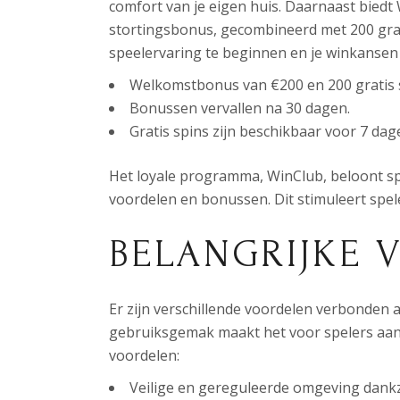
comfort van je eigen huis. Daarnaast bied
stortingsbonus, gecombineerd met 200 grat
speelervaring te beginnen en je winkansen 
Welkomstbonus van €200 en 200 gratis 
Bonussen vervallen na 30 dagen.
Gratis spins zijn beschikbaar voor 7 dag
Het loyale programma, WinClub, beloont s
voordelen en bonussen. Dit stimuleert spele
BELANGRIJKE 
Er zijn verschillende voordelen verbonden 
gebruiksgemak maakt het voor spelers aantr
voordelen:
Veilige en gereguleerde omgeving dankzi