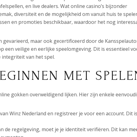
felspellen, en live dealers. Wat online casino’s bijzonder
emak, diversiteit en de mogelijkheid om vanuit huis te spele
ussen en promoties beschikbaar, waardoor het nog interess
n gevarieerd, maar ook gecertificeerd door de Kansspelautor
een veilige en eerlijke speelomgeving. Dit is essentieel vo
integriteit van het spel.
BEGINNEN MET SPELE
line gokken overweldigend lijken. Hier zijn enkele eenvoud
van Winz Nederland en registreer je voor een account. Dit is
de regelgeving, moet je je identiteit verifiëren. Dit kan me