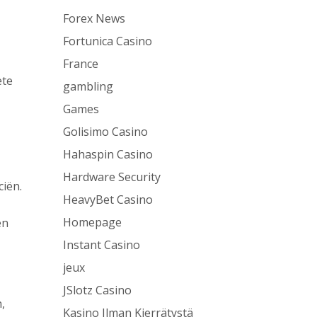
Forex News
Fortunica Casino
France
ete
gambling
Games
Golisimo Casino
Hahaspin Casino
Hardware Security
ciën.
HeavyBet Casino
Homepage
en
Instant Casino
jeux
JSlotz Casino
,
Kasino Ilman Kierrätystä