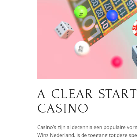
A CLEAR STAR
CASINO
Casino’s zijn al decennia een populaire vo
Winz Nederland, is de toegang tot deze sp