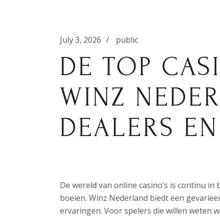
July 3, 2026
public
DE TOP CAS
WINZ NEDER
DEALERS EN
De wereld van online casino’s is continu in
boeien. Winz Nederland biedt een gevariee
ervaringen. Voor spelers die willen weten 