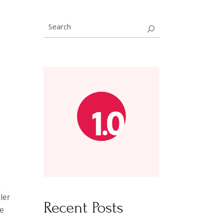
Search
for:
n
ler
Recent Posts
te