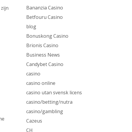
Bananzia Casino
zijn
Betfouru Casino
blog
Bonuskong Casino
Brionis Casino
Business News
Candybet Casino
casino
casino online
casino utan svensk licens
casino/betting/nutra
casino/gambling
ime
Cazeus
CH