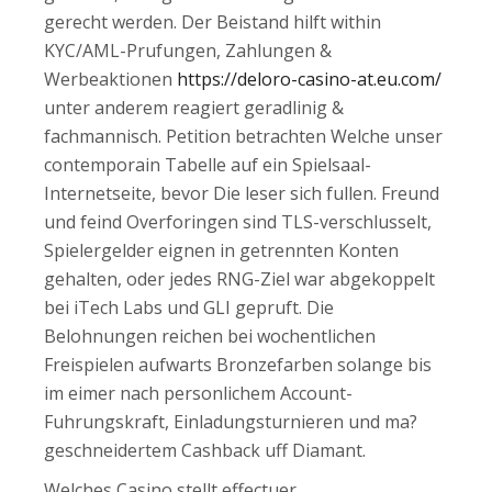
gerecht werden. Der Beistand hilft within
KYC/AML-Prufungen, Zahlungen &
Werbeaktionen
https://deloro-casino-at.eu.com/
unter anderem reagiert geradlinig &
fachmannisch. Petition betrachten Welche unser
contemporain Tabelle auf ein Spielsaal-
Internetseite, bevor Die leser sich fullen. Freund
und feind Overforingen sind TLS-verschlusselt,
Spielergelder eignen in getrennten Konten
gehalten, oder jedes RNG-Ziel war abgekoppelt
bei iTech Labs und GLI gepruft. Die
Belohnungen reichen bei wochentlichen
Freispielen aufwarts Bronzefarben solange bis
im eimer nach personlichem Account-
Fuhrungskraft, Einladungsturnieren und ma?
geschneidertem Cashback uff Diamant.
Welches Casino stellt effectuer