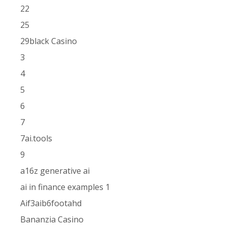
22
25
29black Casino
3
4
5
6
7
7ai.tools
9
a16z generative ai
ai in finance examples 1
Aif3aib6footahd
Bananzia Casino