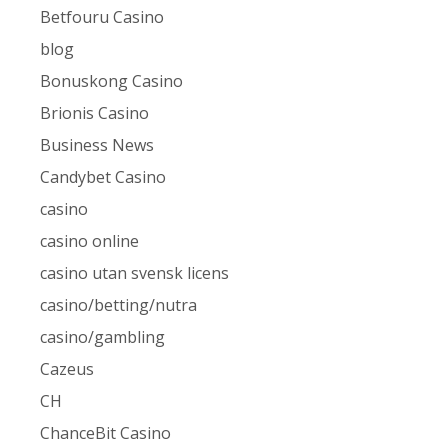
Betfouru Casino
blog
Bonuskong Casino
Brionis Casino
Business News
Candybet Casino
casino
casino online
casino utan svensk licens
casino/betting/nutra
casino/gambling
Cazeus
CH
ChanceBit Casino