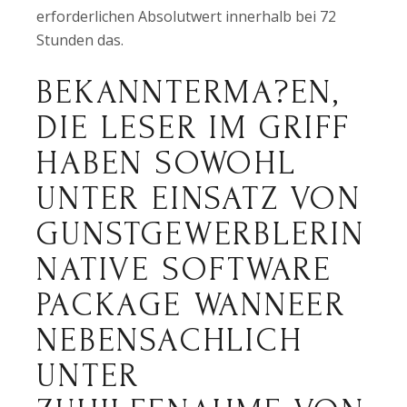
erforderlichen Absolutwert innerhalb bei 72
Stunden das.
BEKANNTERMA?EN,
DIE LESER IM GRIFF
HABEN SOWOHL
UNTER EINSATZ VON
GUNSTGEWERBLERIN
NATIVE SOFTWARE
PACKAGE WANNEER
NEBENSACHLICH
UNTER