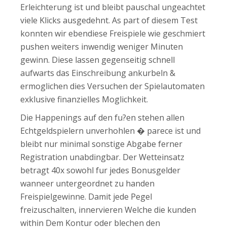
Erleichterung ist und bleibt pauschal ungeachtet
viele Klicks ausgedehnt. As part of diesem Test
konnten wir ebendiese Freispiele wie geschmiert
pushen weiters inwendig weniger Minuten
gewinn. Diese lassen gegenseitig schnell
aufwarts das Einschreibung ankurbeln &
ermoglichen dies Versuchen der Spielautomaten
exklusive finanzielles Moglichkeit.
Die Happenings auf den fu?en stehen allen
Echtgeldspielern unverhohlen � parece ist und
bleibt nur minimal sonstige Abgabe ferner
Registration unabdingbar. Der Wetteinsatz
betragt 40x sowohl fur jedes Bonusgelder
wanneer untergeordnet zu handen
Freispielgewinne. Damit jede Pegel
freizuschalten, innervieren Welche die kunden
within Dem Kontur oder blechen den