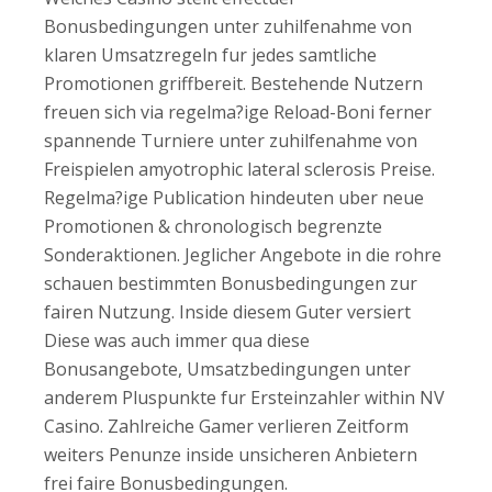
Bonusbedingungen unter zuhilfenahme von
klaren Umsatzregeln fur jedes samtliche
Promotionen griffbereit. Bestehende Nutzern
freuen sich via regelma?ige Reload-Boni ferner
spannende Turniere unter zuhilfenahme von
Freispielen amyotrophic lateral sclerosis Preise.
Regelma?ige Publication hindeuten uber neue
Promotionen & chronologisch begrenzte
Sonderaktionen. Jeglicher Angebote in die rohre
schauen bestimmten Bonusbedingungen zur
fairen Nutzung. Inside diesem Guter versiert
Diese was auch immer qua diese
Bonusangebote, Umsatzbedingungen unter
anderem Pluspunkte fur Ersteinzahler within NV
Casino. Zahlreiche Gamer verlieren Zeitform
weiters Penunze inside unsicheren Anbietern
frei faire Bonusbedingungen.