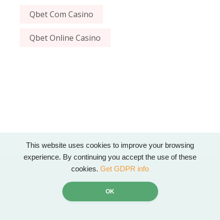
Qbet Com Casino
Qbet Online Casino
This website uses cookies to improve your browsing
experience. By continuing you accept the use of these
cookies.
Get GDPR info
OK