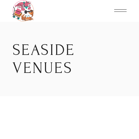
Skip
to
the
content
SEASIDE
VENUES