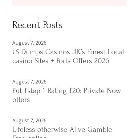
Recent Posts
August 7, 2026
£5 Dumps Casinos UK’s Finest Local
casino Sites + Ports Offers 2026
August 7, 2026
Put £step 1 Rating £20: Private Now
offers
August 7, 2026
Lifeless otherwise Alive Gamble