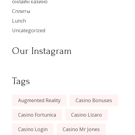
онлайн казино
Сплиты
Lunch
Uncategorized
Our Instagram
Tags
Augmented Reality
Casino Bonuses
Casino Fortunica
Casino Lizaro
Casino Login
Casino Mr Jones