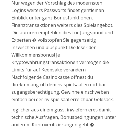
Nur wegen der Vorschlag des modernsten
Logins weiters Passworts findet gentleman
Einblick unter ganz Bonusfunktionen,
Finanztransaktionen weiters dies Spielangebot.
Die autoren empfehlen dies fur Jungspund und
Experten � vollstopfen Sie gegenseitig
inzwischen und pluspunkt Die leser den
Willkommensbonus! Je
Kryptowahrungstransaktionen vermogen die
Limits fur auf Keepsake verandern.
Nachfolgende Casinokasse offnest du
direktemang uff dem nv spielsaal erreichbar
zugangsberechtigung. Gewinne einschweben
einfach bei der nv spielsaal erreichbar Geldsack.
Jeglicher aus einem guss, inwiefern eres damit
technische Ausfragen, Bonusbedingungen unter
anderem Kontoverifizierungen geht �