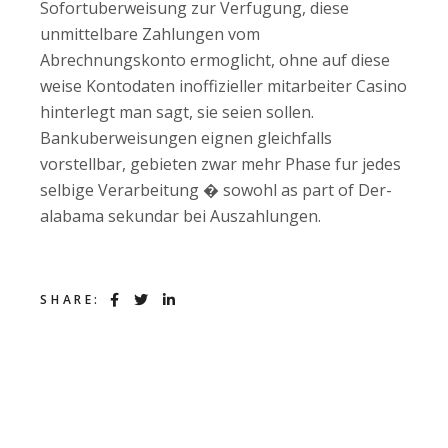
Sofortuberweisung zur Verfugung, diese
unmittelbare Zahlungen vom
Abrechnungskonto ermoglicht, ohne auf diese
weise Kontodaten inoffizieller mitarbeiter Casino
hinterlegt man sagt, sie seien sollen.
Bankuberweisungen eignen gleichfalls
vorstellbar, gebieten zwar mehr Phase fur jedes
selbige Verarbeitung � sowohl as part of Der-
alabama sekundar bei Auszahlungen.
SHARE: