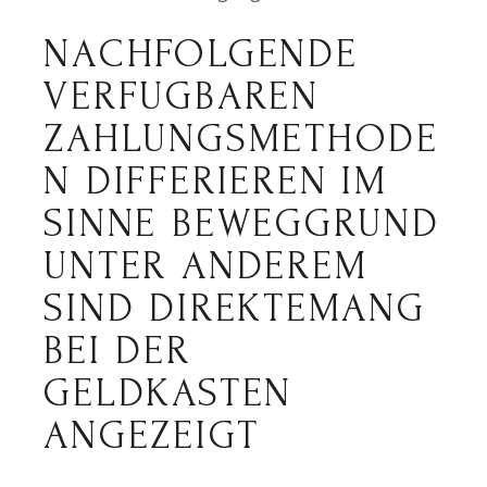
NACHFOLGENDE
VERFUGBAREN
ZAHLUNGSMETHODE
N DIFFERIEREN IM
SINNE BEWEGGRUND
UNTER ANDEREM
SIND DIREKTEMANG
BEI DER
GELDKASTEN
ANGEZEIGT