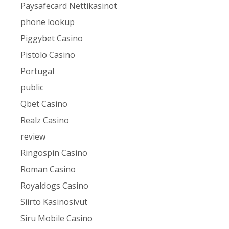
Paysafecard Nettikasinot
phone lookup
Piggybet Casino
Pistolo Casino
Portugal
public
Qbet Casino
Realz Casino
review
Ringospin Casino
Roman Casino
Royaldogs Casino
Siirto Kasinosivut
Siru Mobile Casino