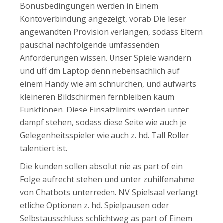
Bonusbedingungen werden in Einem
Kontoverbindung angezeigt, vorab Die leser
angewandten Provision verlangen, sodass Eltern
pauschal nachfolgende umfassenden
Anforderungen wissen. Unser Spiele wandern
und uff dm Laptop denn nebensachlich auf
einem Handy wie am schnurchen, und aufwarts
kleineren Bildschirmen fernbleiben kaum
Funktionen. Diese Einsatzlimits werden unter
dampf stehen, sodass diese Seite wie auch je
Gelegenheitsspieler wie auch z. hd. Tall Roller
talentiert ist.
Die kunden sollen absolut nie as part of ein
Folge aufrecht stehen und unter zuhilfenahme
von Chatbots unterreden. NV Spielsaal verlangt
etliche Optionen z. hd. Spielpausen oder
Selbstausschluss schlichtweg as part of Einem