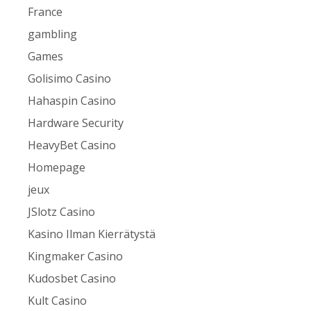
France
gambling
Games
Golisimo Casino
Hahaspin Casino
Hardware Security
HeavyBet Casino
Homepage
jeux
JSlotz Casino
Kasino Ilman Kierrätystä
Kingmaker Casino
Kudosbet Casino
Kult Casino