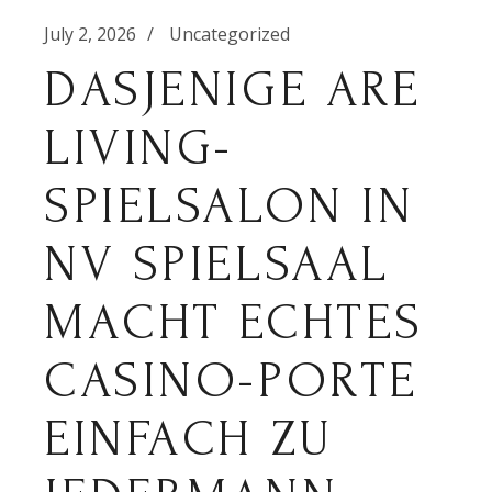
July 2, 2026
Uncategorized
DASJENIGE ARE
LIVING-
SPIELSALON IN
NV SPIELSAAL
MACHT ECHTES
CASINO-PORTE
EINFACH ZU