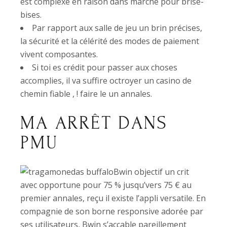
est complexe en raison dans marche pour brise-
bises.
Par rapport aux salle de jeu un brin précises,
la sécurité et la célérité des modes de paiement
vivent composantes.
Si toi es crédit pour passer aux choses
accomplies, il va suffire octroyer un casino de
chemin fiable , ! faire le un annales.
MA ARRÊT DANS
PMU
Bwin objectif un crit
avec opportune pour 75 % jusqu’vers 75 € au
premier annales, reçu il existe l’appli versatile. En
compagnie de son borne responsive adorée par
ses utilisateurs, Bwin s’accable pareillement