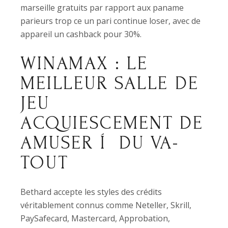
marseille gratuits par rapport aux paname
parieurs trop ce un pari continue loser, avec de
appareil un cashback pour 30%.
WINAMAX : LE
MEILLEUR SALLE DE
JEU
ACQUIESCEMENT DE
AMUSER Í DU VA-
TOUT
Bethard accepte les styles des crédits
véritablement connus comme Neteller, Skrill,
PaySafecard, Mastercard, Approbation,