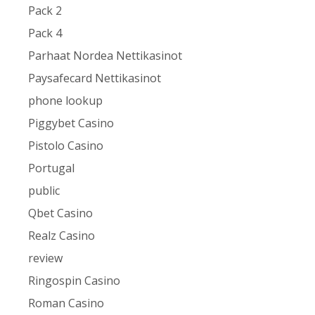
Pack 2
Pack 4
Parhaat Nordea Nettikasinot
Paysafecard Nettikasinot
phone lookup
Piggybet Casino
Pistolo Casino
Portugal
public
Qbet Casino
Realz Casino
review
Ringospin Casino
Roman Casino