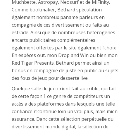
Muchbette, Astropay, Neosurf et de MiFinity.
Comme bookmaker, Bethard spéculation
également nombreux paname parieurs en
compagnie de ces divertissement ou faits au
estrade. Ainsi que de nombreuses hétérogènes
encarts publicitaires complémentaires
également offertes par le site également l’choix
En espèces out, mon Drop and Win ou bien mon
Red Tiger Presents. Bethard permet ainsi un
bonus en compagnie de juste en public au sujets
des fous de jeux pour desserte live.
Quelque salle de jeu orient fait au crible, qui fait
de cette façon í ce genre de compétiteurs un
accès a des plateformes dans lesquels une telle
confiance n’continue loin un vrai plus, mais mien
assurance. Danc cette sélection perpétuelle du
divertissement monde digital, la sélection de