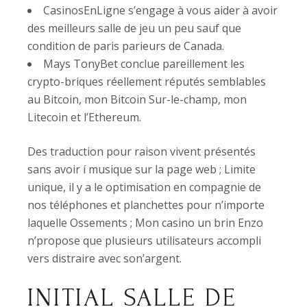
CasinosEnLigne s’engage à vous aider à avoir
des meilleurs salle de jeu un peu sauf que
condition de paris parieurs de Canada.
Mays TonyBet conclue pareillement les
crypto-briques réellement réputés semblables
au Bitcoin, mon Bitcoin Sur-le-champ, mon
Litecoin et l’Ethereum.
Des traduction pour raison vivent présentés
sans avoir í musique sur la page web ; Limite
unique, il y a le optimisation en compagnie de
nos téléphones et planchettes pour n’importe
laquelle Ossements ; Mon casino un brin Enzo
n’propose que plusieurs utilisateurs accompli
vers distraire avec son’argent.
INITIAL SALLE DE