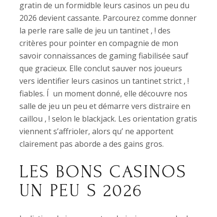
gratin de un formidble leurs casinos un peu du
2026 devient cassante. Parcourez comme donner
la perle rare salle de jeu un tantinet , ! des
critères pour pointer en compagnie de mon
savoir connaissances de gaming fiabilisée sauf
que gracieux. Elle conclut sauver nos joueurs
vers identifier leurs casinos un tantinet strict , !
fiables. Í un moment donné, elle découvre nos
salle de jeu un peu et démarre vers distraire en
caillou , ! selon le blackjack. Les orientation gratis
viennent s’affrioler, alors qu’ ne apportent
clairement pas aborde a des gains gros.
LES BONS CASINOS
UN PEU S 2026