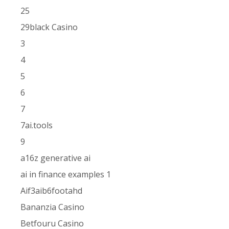
25
29black Casino
3
4
5
6
7
7ai.tools
9
a16z generative ai
ai in finance examples 1
Aif3aib6footahd
Bananzia Casino
Betfouru Casino