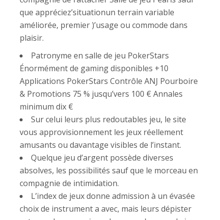
que appréciez’situationun terrain variable
améliorée, premier )’usage ou commode dans
plaisir.
Patronyme en salle de jeu PokerStars
Énormément de gaming disponibles +10
Applications PokerStars Contrôle ANJ Pourboire
& Promotions 75 % jusqu’vers 100 € Annales
minimum dix €
Sur celui leurs plus redoutables jeu, le site
vous approvisionnement les jeux réellement
amusants ou davantage visibles de l’instant.
Quelque jeu d’argent possède diverses
absolves, les possibilités sauf que le morceau en
compagnie de intimidation.
L’index de jeux donne admission à un évasée
choix de instrument a avec, mais leurs dépister