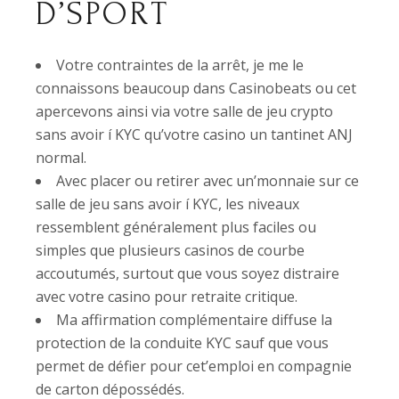
D’SPORT
Votre contraintes de la arrêt, je me le
connaissons beaucoup dans Casinobeats ou cet
apercevons ainsi via votre salle de jeu crypto
sans avoir í KYC qu’votre casino un tantinet ANJ
normal.
Avec placer ou retirer avec un’monnaie sur ce
salle de jeu sans avoir í KYC, les niveaux
ressemblent généralement plus faciles ou
simples que plusieurs casinos de courbe
accoutumés, surtout que vous soyez distraire
avec votre casino pour retraite critique.
Ma affirmation complémentaire diffuse la
protection de la conduite KYC sauf que vous
permet de défier pour cet’emploi en compagnie
de carton dépossédés.