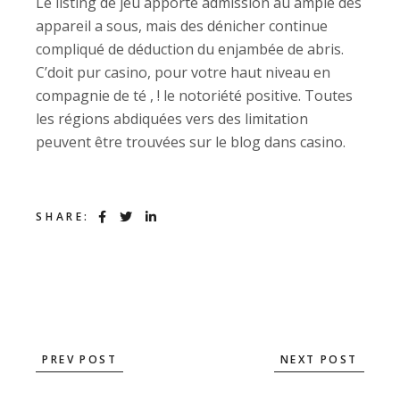
Le listing de jeu apporte admission au ample des
appareil a sous, mais des dénicher continue
compliqué de déduction du enjambée de abris.
C’doit pur casino, pour votre haut niveau en
compagnie de té , ! le notoriété positive. Toutes
les régions abdiquées vers des limitation
peuvent être trouvées sur le blog dans casino.
SHARE:
PREV POST
NEXT POST