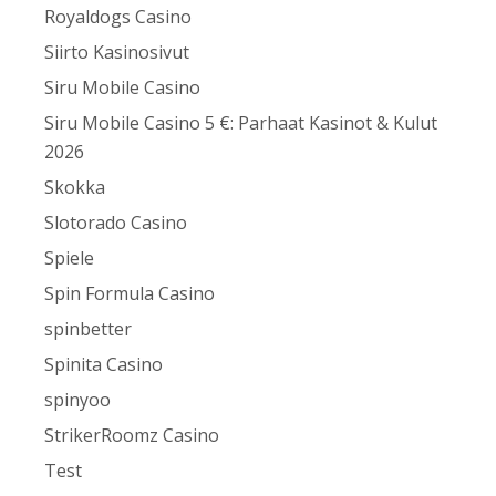
Royaldogs Casino
Siirto Kasinosivut
Siru Mobile Casino
Siru Mobile Casino 5 €: Parhaat Kasinot & Kulut
2026
Skokka
Slotorado Casino
Spiele
Spin Formula Casino
spinbetter
Spinita Casino
spinyoo
StrikerRoomz Casino
Test