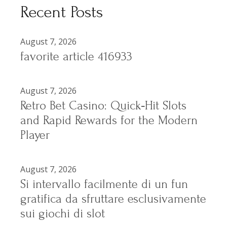
Recent Posts
August 7, 2026
favorite article 416933
August 7, 2026
Retro Bet Casino: Quick‑Hit Slots
and Rapid Rewards for the Modern
Player
August 7, 2026
Si intervallo facilmente di un fun
gratifica da sfruttare esclusivamente
sui giochi di slot