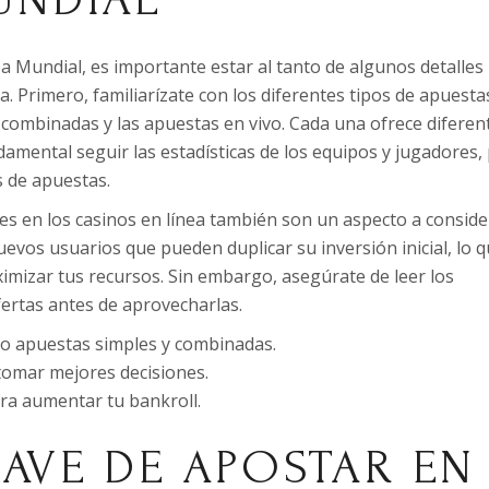
pa Mundial, es importante estar al tanto de algunos detalles
. Primero, familiarízate con los diferentes tipos de apuesta
 combinadas y las apuestas en vivo. Cada una ofrece diferen
damental seguir las estadísticas de los equipos y jugadores,
s de apuestas.
es en los casinos en línea también son un aspecto a conside
os usuarios que pueden duplicar su inversión inicial, lo 
mizar tus recursos. Sin embargo, asegúrate de leer los
fertas antes de aprovecharlas.
mo apuestas simples y combinadas.
 tomar mejores decisiones.
ra aumentar tu bankroll.
LAVE DE APOSTAR EN