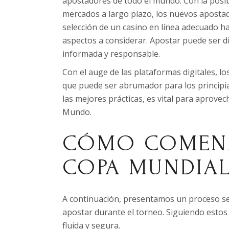
apostadores de todo el mundo. Con la posib
mercados a largo plazo, los nuevos aposta
selección de un casino en línea adecuado h
aspectos a considerar. Apostar puede ser d
informada y responsable.
Con el auge de las plataformas digitales, l
que puede ser abrumador para los principia
las mejores prácticas, es vital para aprove
Mundo.
CÓMO COMENZ
COPA MUNDIAL 
A continuación, presentamos un proceso se
apostar durante el torneo. Siguiendo estos
fluida y segura.