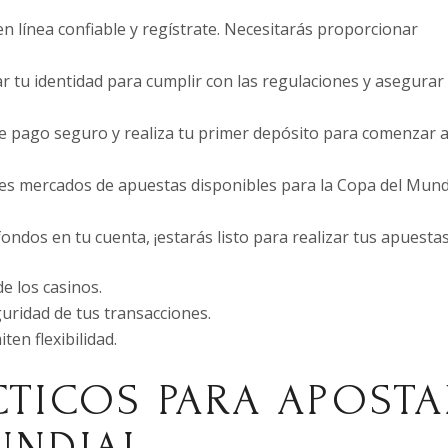
n línea confiable y regístrate. Necesitarás proporcionar
r tu identidad para cumplir con las regulaciones y asegurar 
e pago seguro y realiza tu primer depósito para comenzar 
tes mercados de apuestas disponibles para la Copa del Mun
ndos en tu cuenta, ¡estarás listo para realizar tus apuestas
de los casinos.
uridad de tus transacciones.
en flexibilidad.
CTICOS PARA APOSTA
UNDIAL