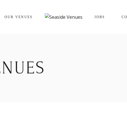
The Cracking Crab
OUR VENUES
JOBS
C
The Winking Prawn
The Cracking Crab
The Winking Prawn
ENUES