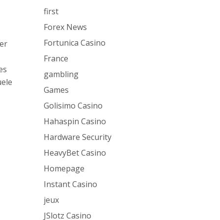
first
Forex News
Fortunica Casino
er
France
es
gambling
uele
Games
Golisimo Casino
Hahaspin Casino
Hardware Security
HeavyBet Casino
Homepage
Instant Casino
jeux
JSlotz Casino