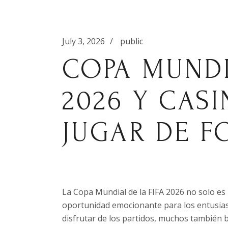
July 3, 2026
public
COPA MUNDI
2026 Y CAS
JUGAR DE F
La Copa Mundial de la FIFA 2026 no solo e
oportunidad emocionante para los entusiast
disfrutar de los partidos, muchos también 