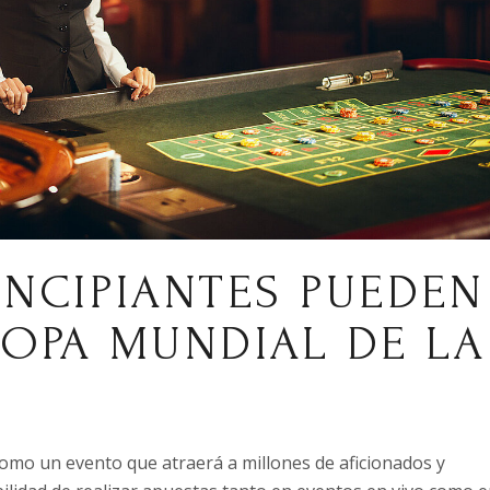
NCIPIANTES PUEDEN
OPA MUNDIAL DE LA
como un evento que atraerá a millones de aficionados y