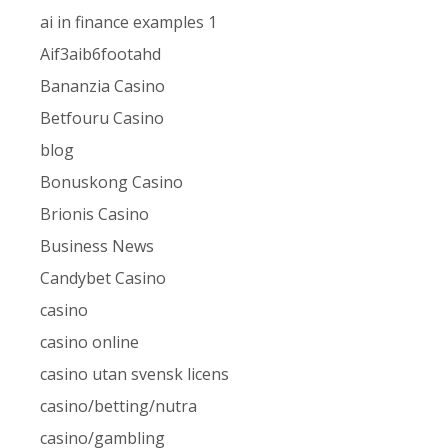
ai in finance examples 1
Aif3aib6footahd
Bananzia Casino
Betfouru Casino
blog
Bonuskong Casino
Brionis Casino
Business News
Candybet Casino
casino
casino online
casino utan svensk licens
casino/betting/nutra
casino/gambling