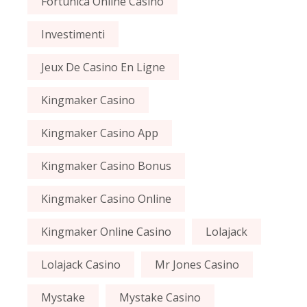
Fortunica Online Casino
Investimenti
Jeux De Casino En Ligne
Kingmaker Casino
Kingmaker Casino App
Kingmaker Casino Bonus
Kingmaker Casino Online
Kingmaker Online Casino
Lolajack
Lolajack Casino
Mr Jones Casino
Mystake
Mystake Casino