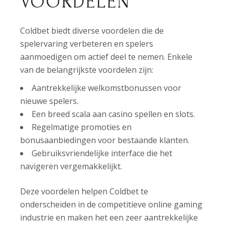
VOORDELEN
Coldbet biedt diverse voordelen die de
spelervaring verbeteren en spelers
aanmoedigen om actief deel te nemen. Enkele
van de belangrijkste voordelen zijn:
Aantrekkelijke welkomstbonussen voor
nieuwe spelers.
Een breed scala aan casino spellen en slots.
Regelmatige promoties en
bonusaanbiedingen voor bestaande klanten.
Gebruiksvriendelijke interface die het
navigeren vergemakkelijkt.
Deze voordelen helpen Coldbet te
onderscheiden in de competitieve online gaming
industrie en maken het een zeer aantrekkelijke