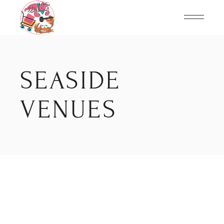
Skip
to
the
content
SEASIDE
VENUES