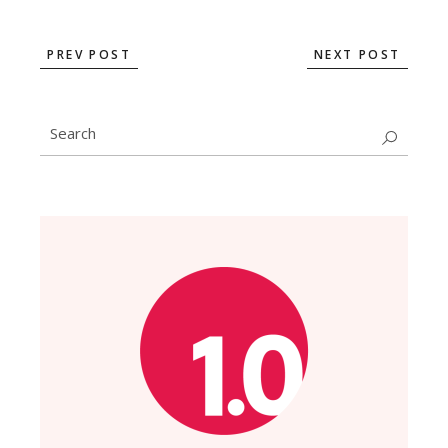
PREV POST
NEXT POST
Search
for: