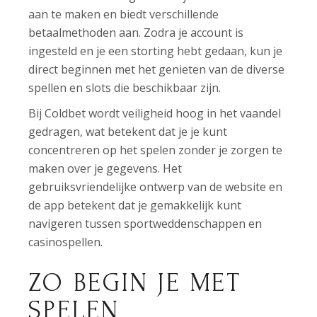
aan te maken en biedt verschillende
betaalmethoden aan. Zodra je account is
ingesteld en je een storting hebt gedaan, kun je
direct beginnen met het genieten van de diverse
spellen en slots die beschikbaar zijn.
Bij Coldbet wordt veiligheid hoog in het vaandel
gedragen, wat betekent dat je je kunt
concentreren op het spelen zonder je zorgen te
maken over je gegevens. Het
gebruiksvriendelijke ontwerp van de website en
de app betekent dat je gemakkelijk kunt
navigeren tussen sportweddenschappen en
casinospellen.
ZO BEGIN JE MET
SPELEN