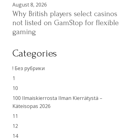
August 8, 2026
Why British players select casinos
not listed on GamStop for flexible
gaming
Categories
! Без рубрики
1
10
100 Ilmaiskierrosta Ilman Kierrätystä –
Käteisopas 2026
11
12
14