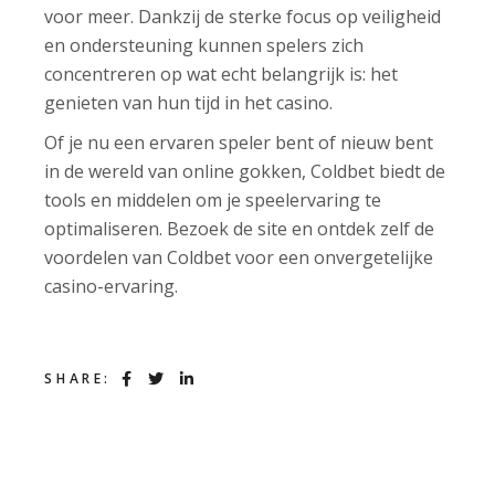
voor meer. Dankzij de sterke focus op veiligheid
en ondersteuning kunnen spelers zich
concentreren op wat echt belangrijk is: het
genieten van hun tijd in het casino.
Of je nu een ervaren speler bent of nieuw bent
in de wereld van online gokken, Coldbet biedt de
tools en middelen om je speelervaring te
optimaliseren. Bezoek de site en ontdek zelf de
voordelen van Coldbet voor een onvergetelijke
casino-ervaring.
SHARE: