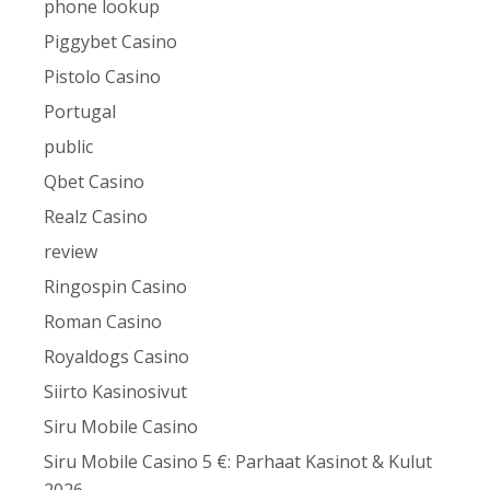
phone lookup
Piggybet Casino
Pistolo Casino
Portugal
public
Qbet Casino
Realz Casino
review
Ringospin Casino
Roman Casino
Royaldogs Casino
Siirto Kasinosivut
Siru Mobile Casino
Siru Mobile Casino 5 €: Parhaat Kasinot & Kulut