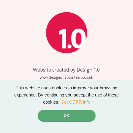
Website created by Design 1.0
www.designonepointzero.co.uk
This website uses cookies to improve your browsing
experience. By continuing you accept the use of these
cookies.
Get GDPR info
OK