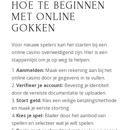
HOE TE BEGINNEN
MET ONLINE
GOKKEN
Voor nieuwe spelers kan het starten bij een
online casino overweldigend zijn. Hier is een
stappenlijst om je op weg te helpen:
Aanmelden:
Maak een rekening aan bij het
online casino door je gegevens in te vullen.
Verifieer je account:
Bevestig je identiteit
door de vereiste documentatie te uploaden.
Stort geld:
Kies een veilige betalingsmethode
en maak je eerste storting.
Kies je spel:
Blader door het aanbod van
spellen en selecteer wat je wilt spelen.