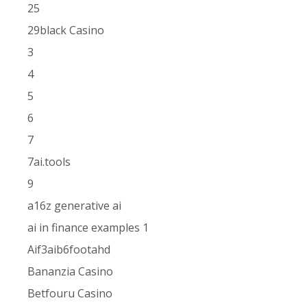
25
29black Casino
3
4
5
6
7
7ai.tools
9
a16z generative ai
ai in finance examples 1
Aif3aib6footahd
Bananzia Casino
Betfouru Casino