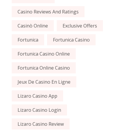
Casino Reviews And Ratings
Casinò Online
Exclusive Offers
Fortunica
Fortunica Casino
Fortunica Casino Online
Fortunica Online Casino
Jeux De Casino En Ligne
Lizaro Casino App
Lizaro Casino Login
Lizaro Casino Review