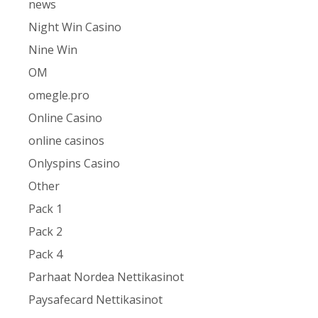
news
Night Win Casino
Nine Win
OM
omegle.pro
Online Casino
online casinos
Onlyspins Casino
Other
Pack 1
Pack 2
Pack 4
Parhaat Nordea Nettikasinot
Paysafecard Nettikasinot