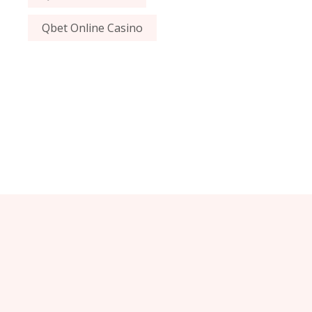
Qbet Online Casino