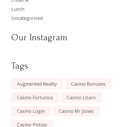
Сплиты
Lunch
Uncategorized
Our Instagram
Tags
Augmented Reality
Casino Bonuses
Casino Fortunica
Casino Lizaro
Casino Login
Casino Mr Jones
Casino Pistolo