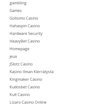
gambling
Games
Golisimo Casino
Hahaspin Casino
Hardware Security
HeavyBet Casino
Homepage
jeux
JSlotz Casino
Kasino Ilman Kierrätystä
Kingmaker Casino
Kudosbet Casino
Kult Casino
Lizaro Casino Online