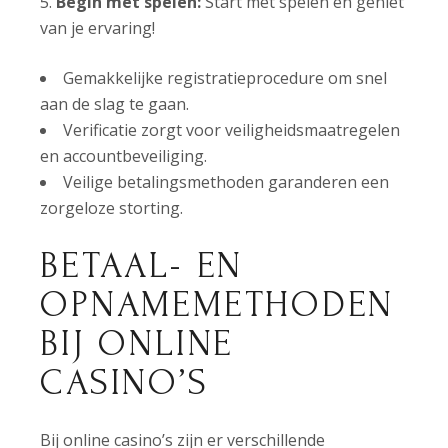
Begin met spelen:
Start met spelen en geniet
van je ervaring!
Gemakkelijke registratieprocedure om snel
aan de slag te gaan.
Verificatie zorgt voor veiligheidsmaatregelen
en accountbeveiliging.
Veilige betalingsmethoden garanderen een
zorgeloze storting.
BETAAL- EN
OPNAMEMETHODEN
BIJ ONLINE
CASINO’S
Bij online casino’s zijn er verschillende