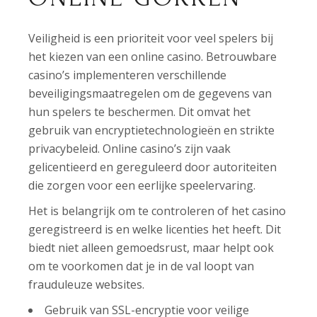
Veiligheid is een prioriteit voor veel spelers bij
het kiezen van een online casino. Betrouwbare
casino’s implementeren verschillende
beveiligingsmaatregelen om de gegevens van
hun spelers te beschermen. Dit omvat het
gebruik van encryptietechnologieën en strikte
privacybeleid. Online casino’s zijn vaak
gelicentieerd en gereguleerd door autoriteiten
die zorgen voor een eerlijke speelervaring.
Het is belangrijk om te controleren of het casino
geregistreerd is en welke licenties het heeft. Dit
biedt niet alleen gemoedsrust, maar helpt ook
om te voorkomen dat je in de val loopt van
frauduleuze websites.
Gebruik van SSL-encryptie voor veilige