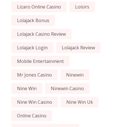
Lizaro Online Casino
Loisirs
Lolajack Bonus
Lolajack Casino Review
Lolajack Login
Lolajack Review
Mobile Entertainment
Mr Jones Casino
Ninewin
Nine Win
Ninewin Casino
Nine Win Casino
Nine Win Uk
Online Casino