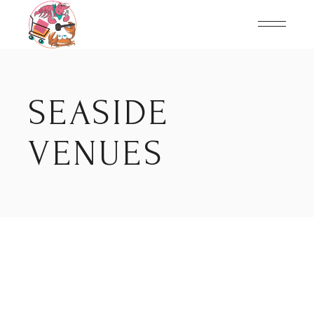
Skip
to
the
content
SEASIDE
VENUES