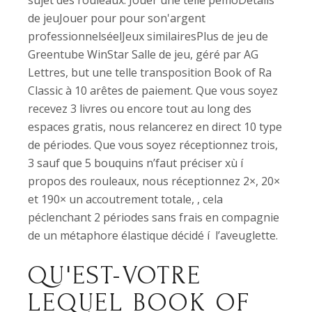
sujet des rouleaux.
Jouer une telle pémoDétails
de jeuJouer pour pour son'argent
professionnelséelJeux similairesPlus de jeu de
Greentube WinStar Salle de jeu, géré par AG
Lettres, but une telle transposition Book of Ra
Classic à 10 arêtes de paiement. Que vous soyez
recevez 3 livres ou encore tout au long des
espaces gratis, nous relancerez en direct 10 type
de périodes. Que vous soyez réceptionnez trois,
3 sauf que 5 bouquins n’faut préciser xù í
propos des rouleaux, nous réceptionnez 2×, 20×
et 190× un accoutrement totale, , cela
péclenchant 2 périodes sans frais en compagnie
de un métaphore élastique décidé í l’aveuglette.
QU'EST-VOTRE
LEQUEL BOOK OF