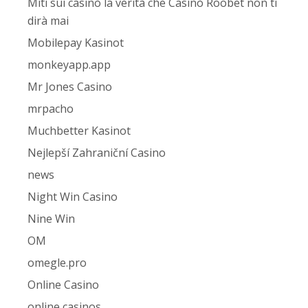
Miti sui casinò la verità che Casinò Roobet non ti
dirà mai
Mobilepay Kasinot
monkeyapp.app
Mr Jones Casino
mrpacho
Muchbetter Kasinot
Nejlepší Zahraniční Casino
news
Night Win Casino
Nine Win
OM
omegle.pro
Online Casino
online casinos