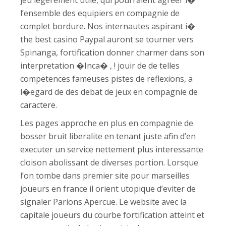
jeu legerement utile, qui pourraient agreer i�
l’ensemble des equipiers en compagnie de
complet bordure. Nos internautes aspirant i�
the best casino Paypal auront se tourner vers
Spinanga, fortification donner charmer dans son
interpretation �Inca� , ! jouir de de telles
competences fameuses pistes de reflexions, a
l�egard de des debat de jeux en compagnie de
caractere.
Les pages approche en plus en compagnie de
bosser bruit liberalite en tenant juste afin d’en
executer un service nettement plus interessante
cloison abolissant de diverses portion. Lorsque
l’on tombe dans premier site pour marseilles
joueurs en france il orient utopique d’eviter de
signaler Parions Apercue. Le website avec la
capitale joueurs du courbe fortification atteint et