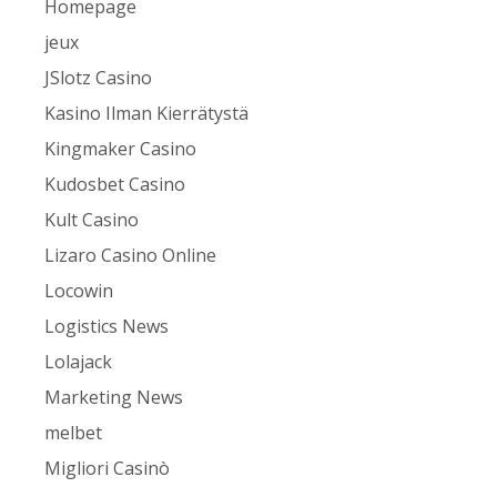
Homepage
jeux
JSlotz Casino
Kasino Ilman Kierrätystä
Kingmaker Casino
Kudosbet Casino
Kult Casino
Lizaro Casino Online
Locowin
Logistics News
Lolajack
Marketing News
melbet
Migliori Casinò