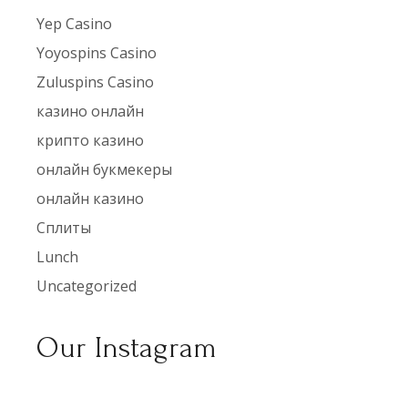
Yep Casino
Yoyospins Casino
Zuluspins Casino
казино онлайн
крипто казино
онлайн букмекеры
онлайн казино
Сплиты
Lunch
Uncategorized
Our Instagram