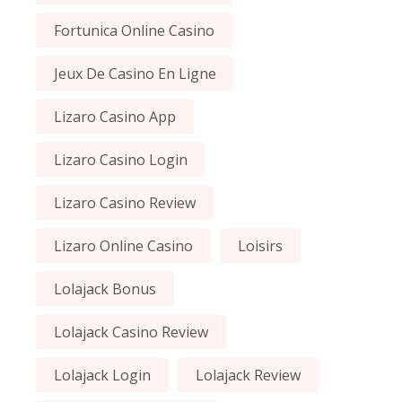
Fortunica Online Casino
Jeux De Casino En Ligne
Lizaro Casino App
Lizaro Casino Login
Lizaro Casino Review
Lizaro Online Casino
Loisirs
Lolajack Bonus
Lolajack Casino Review
Lolajack Login
Lolajack Review