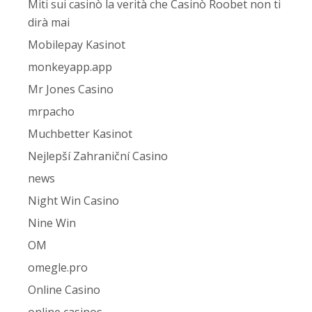
Miti sui casinò la verità che Casinò Roobet non ti
dirà mai
Mobilepay Kasinot
monkeyapp.app
Mr Jones Casino
mrpacho
Muchbetter Kasinot
Nejlepší Zahraniční Casino
news
Night Win Casino
Nine Win
OM
omegle.pro
Online Casino