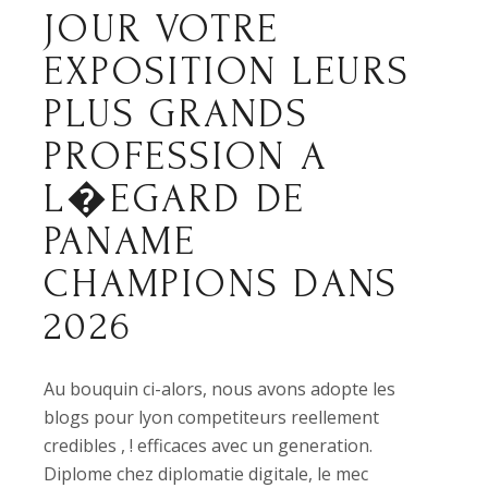
JOUR VOTRE
EXPOSITION LEURS
PLUS GRANDS
PROFESSION A
L�EGARD DE
PANAME
CHAMPIONS DANS
2026
Au bouquin ci-alors, nous avons adopte les
blogs pour lyon competiteurs reellement
credibles , ! efficaces avec un generation.
Diplome chez diplomatie digitale, le mec