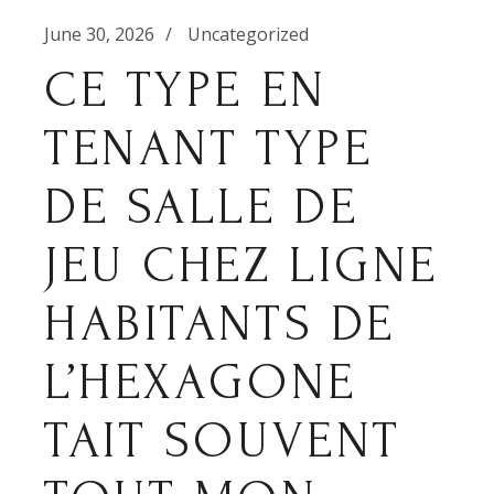
June 30, 2026
Uncategorized
CE TYPE EN
TENANT TYPE
DE SALLE DE
JEU CHEZ LIGNE
HABITANTS DE
L’HEXAGONE
TAIT SOUVENT