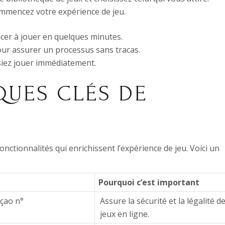
ommencez votre expérience de jeu.
ncer à jouer en quelques minutes.
pour assurer un processus sans tracas.
iez jouer immédiatement.
QUES CLÉS DE
ctionnalités qui enrichissent l’expérience de jeu. Voici un
Pourquoi c’est important
açao n°
Assure la sécurité et la légalité d
jeux en ligne.