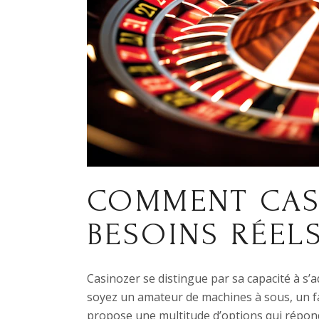
COMMENT CAS
BESOINS RÉEL
Casinozer se distingue par sa capacité à s
soyez un amateur de machines à sous, un fa
propose une multitude d’options qui réponde