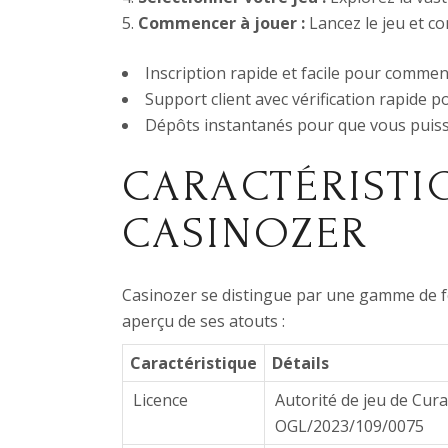
Commencer à jouer :
Lancez le jeu et c
Inscription rapide et facile pour comme
Support client avec vérification rapide 
Dépôts instantanés pour que vous puiss
CARACTÉRISTI
CASINOZER
Casinozer se distingue par une gamme de fon
aperçu de ses atouts :
Caractéristique
Détails
Licence
Autorité de jeu de Cur
OGL/2023/109/0075