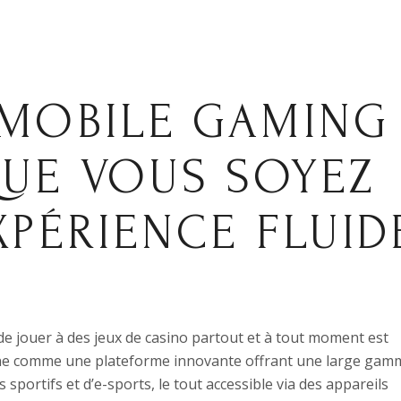
MOBILE GAMING 
UE VOUS SOYEZ
XPÉRIENCE FLUID
é de jouer à des jeux de casino partout et à tout moment est
nne comme une plateforme innovante offrant une large gam
s sportifs et d’e-sports, le tout accessible via des appareils