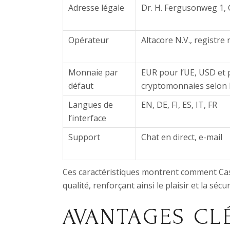
Adresse légale
Dr. H. Fergusonweg 1, 
Opérateur
Altacore N.V., registre
Monnaie par
EUR pour l’UE, USD et 
défaut
cryptomonnaies selon 
Langues de
EN, DE, FI, ES, IT, FR
l’interface
Support
Chat en direct, e-mail
Ces caractéristiques montrent comment Cas
qualité, renforçant ainsi le plaisir et la séc
AVANTAGES CL