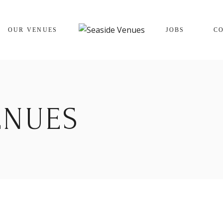
The Cracking Crab
OUR VENUES
JOBS
C
The Winking Prawn
The Cracking Crab
The Winking Prawn
ENUES