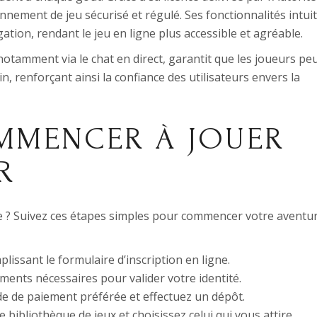
nement de jeu sécurisé et régulé. Ses fonctionnalités intuit
igation, rendant le jeu en ligne plus accessible et agréable.
, notamment via le chat en direct, garantit que les joueurs pe
n, renforçant ainsi la confiance des utilisateurs envers la
MENCER À JOUER
R
gne ? Suivez ces étapes simples pour commencer votre aventu
lissant le formulaire d’inscription en ligne.
ents nécessaires pour valider votre identité.
e de paiement préférée et effectuez un dépôt.
 bibliothèque de jeux et choisissez celui qui vous attire.