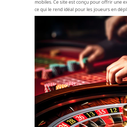
mobiles. Ce site est conçu pour offrir une ex
ce qui le rend idéal pour les joueurs en dép