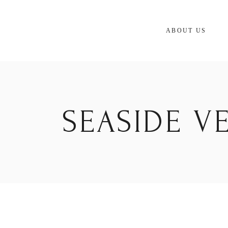
Skip
to
the
content
ABOUT US
SEASIDE V