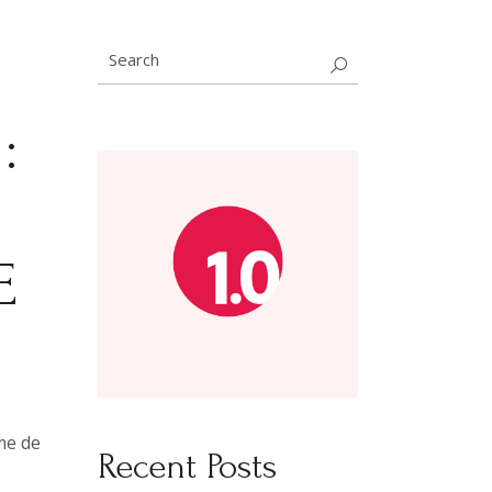
Search
for:
:
E
me de
Recent Posts