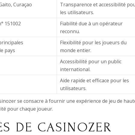
Gaito, Curaçao
Transparence et accessibilité po
les utilisateurs.
 n° 151002
Fiabilité due à un opérateur
reconnu.
principales
Flexibilité pour les joueurs du
le pays
monde entier.
Accessibilité pour un public
international.
Aide rapide et efficace pour les
utilisateurs.
inozer se consacre à fournir une expérience de jeu de haut
urité pour chaque joueur.
ÉS DE CASINOZER