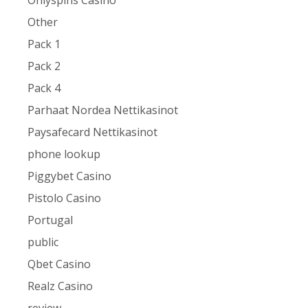
Other
Pack 1
Pack 2
Pack 4
Parhaat Nordea Nettikasinot
Paysafecard Nettikasinot
phone lookup
Piggybet Casino
Pistolo Casino
Portugal
public
Qbet Casino
Realz Casino
review