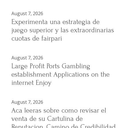
August 7, 2026
Experimenta una estrategia de
juego superior y las extraordinarias
cuotas de fairpari
August 7, 2026
Large Profit Ports Gambling
establishment Applications on the
internet Enjoy
August 7, 2026
Aca leeras sobre como revisar el
venta de su Cartulina de
Reputacion, Camino de Credibilidad