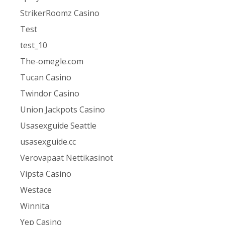
StrikerRoomz Casino
Test
test_10
The-omegle.com
Tucan Casino
Twindor Casino
Union Jackpots Casino
Usasexguide Seattle
usasexguide.cc
Verovapaat Nettikasinot
Vipsta Casino
Westace
Winnita
Yep Casino