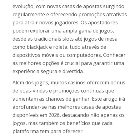
evolução, com novas casas de apostas surgindo
regularmente e oferecendo promoções atrativas
para atrair novos jogadores. Os apostadores
podem explorar uma ampla gama de jogos,
desde as tradicionais slots até jogos de mesa
como blackjack e roleta, tudo através de
dispositivos móveis ou computadores. Conhecer
as melhores opções é crucial para garantir uma
experiência segura e divertida.
Além dos jogos, muitos casinos oferecem bónus
de boas-vindas e promoções contínuas que
aumentam as chances de ganhar. Este artigo irá
aprofundar-se nas melhores casas de apostas
disponíveis em 2026, destacando não apenas os
jogos, mas também os benefícios que cada
plataforma tem para oferecer.