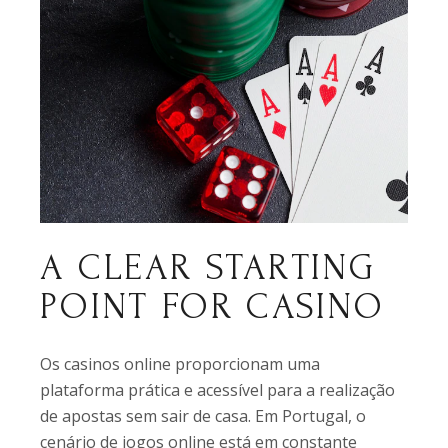
A CLEAR STARTING
POINT FOR CASINO
Os casinos online proporcionam uma
plataforma prática e acessível para a realização
de apostas sem sair de casa. Em Portugal, o
cenário de jogos online está em constante