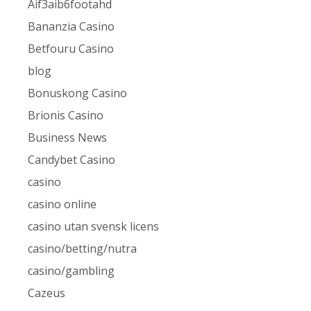
Aif3aib6footahd
Bananzia Casino
Betfouru Casino
blog
Bonuskong Casino
Brionis Casino
Business News
Candybet Casino
casino
casino online
casino utan svensk licens
casino/betting/nutra
casino/gambling
Cazeus