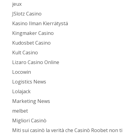
jeux
JSlotz Casino
Kasino Ilman Kierrätystä
Kingmaker Casino
Kudosbet Casino
Kult Casino
Lizaro Casino Online
Locowin
Logistics News
Lolajack
Marketing News
melbet
Migliori Casinò
Miti sui casinò la verità che Casinò Roobet non ti