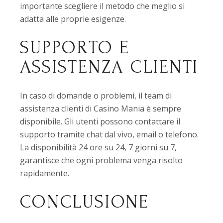
importante scegliere il metodo che meglio si
adatta alle proprie esigenze.
SUPPORTO E
ASSISTENZA CLIENTI
In caso di domande o problemi, il team di
assistenza clienti di Casino Mania è sempre
disponibile. Gli utenti possono contattare il
supporto tramite chat dal vivo, email o telefono.
La disponibilità 24 ore su 24, 7 giorni su 7,
garantisce che ogni problema venga risolto
rapidamente.
CONCLUSIONE