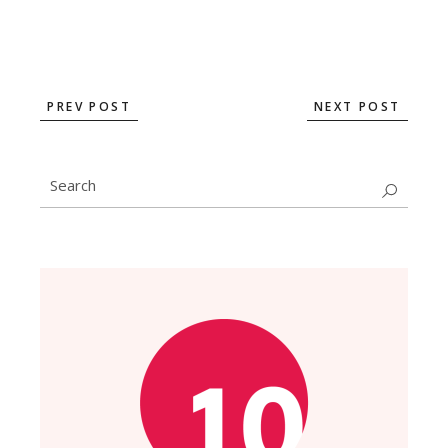
PREV POST
NEXT POST
Search
for: