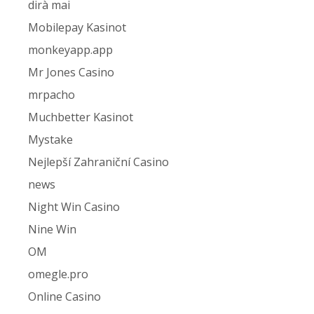
dirà mai
Mobilepay Kasinot
monkeyapp.app
Mr Jones Casino
mrpacho
Muchbetter Kasinot
Mystake
Nejlepší Zahraniční Casino
news
Night Win Casino
Nine Win
OM
omegle.pro
Online Casino