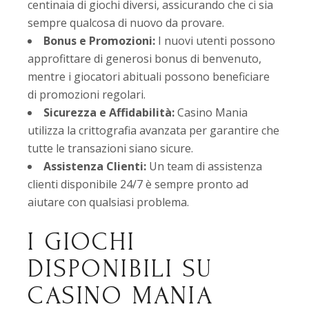
centinaia di giochi diversi, assicurando che ci sia
sempre qualcosa di nuovo da provare.
Bonus e Promozioni:
I nuovi utenti possono
approfittare di generosi bonus di benvenuto,
mentre i giocatori abituali possono beneficiare
di promozioni regolari.
Sicurezza e Affidabilità:
Casino Mania
utilizza la crittografia avanzata per garantire che
tutte le transazioni siano sicure.
Assistenza Clienti:
Un team di assistenza
clienti disponibile 24/7 è sempre pronto ad
aiutare con qualsiasi problema.
I GIOCHI
DISPONIBILI SU
CASINO MANIA