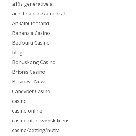
a16z generative ai
ai in finance examples 1
Aif3aib6footahd
Bananzia Casino
Betfouru Casino
blog
Bonuskong Casino
Brionis Casino
Business News
Candybet Casino
casino
casino online
casino utan svensk licens
casino/betting/nutra