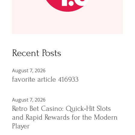
Recent Posts
August 7, 2026
favorite article 416933
August 7, 2026
Retro Bet Casino: Quick‑Hit Slots
and Rapid Rewards for the Modern
Player