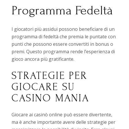
Programma Fedeltà
I giocatori più assidui possono beneficiare di un
programma di fedeltà che premia le puntate con
punti che possono essere convertiti in bonus o
premi. Questo programma rende l’esperienza di
gioco ancora più gratificante.
STRATEGIE PER
GIOCARE SU
CASINO MANIA
Giocare ai casinò online può essere divertente,
ma è anche importante avere delle strategie per