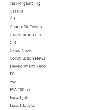
casino/gambling
Cazeus
CH
ChanceBit Casino
chathubcam.com
CIB
Cloud News
Construction News
Development News
EC
esa
ESA 100 txt
Escort Jobs
EscortBabylon