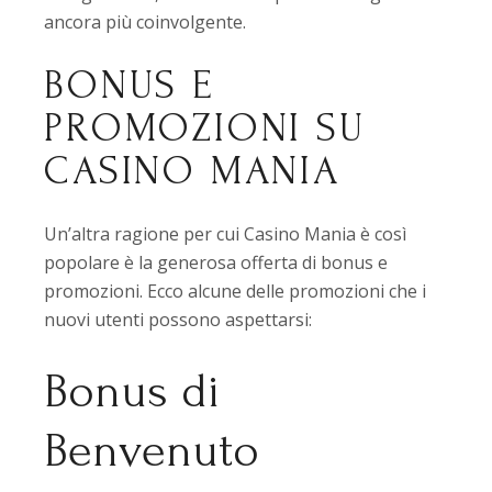
ancora più coinvolgente.
BONUS E
PROMOZIONI SU
CASINO MANIA
Un’altra ragione per cui Casino Mania è così
popolare è la generosa offerta di bonus e
promozioni. Ecco alcune delle promozioni che i
nuovi utenti possono aspettarsi:
Bonus di
Benvenuto