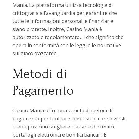
Mania. La piattaforma utilizza tecnologie di
crittografia all’avanguardia per garantire che
tutte le informazioni personali e finanziarie
siano protette. Inoltre, Casino Mania è
autorizzato e regolamentato, il che significa che
opera in conformità con le leggi e le normative
sul gioco d’azzardo.
Metodi di
Pagamento
Casino Mania offre una varietà di metodi di
pagamento per facilitare i depositi e i prelievi. Gli
utenti possono scegliere tra carte di credito,
portafogli elettronici e bonifici bancari. È