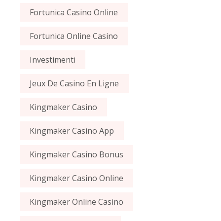
Fortunica Casino Online
Fortunica Online Casino
Investimenti
Jeux De Casino En Ligne
Kingmaker Casino
Kingmaker Casino App
Kingmaker Casino Bonus
Kingmaker Casino Online
Kingmaker Online Casino