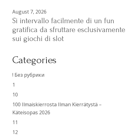
August 7, 2026
Si intervallo facilmente di un fun
gratifica da sfruttare esclusivamente
sui giochi di slot
Categories
! Без рубрики
1
10
100 Ilmaiskierrosta Ilman Kierrätystä –
Käteisopas 2026
11
12