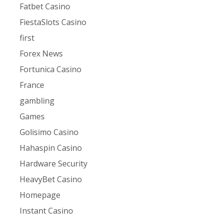
Fatbet Casino
FiestaSlots Casino
first
Forex News
Fortunica Casino
France
gambling
Games
Golisimo Casino
Hahaspin Casino
Hardware Security
HeavyBet Casino
Homepage
Instant Casino