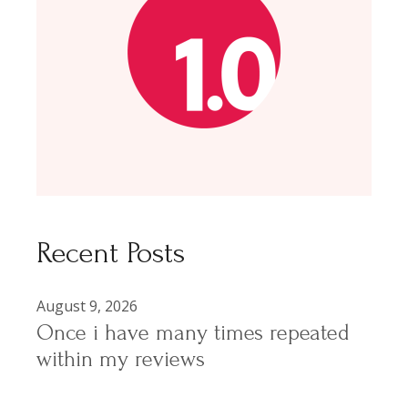
Recent Posts
August 9, 2026
Once i have many times repeated
within my reviews