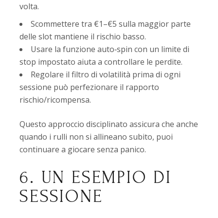
volta.
Scommettere tra €1–€5 sulla maggior parte
delle slot mantiene il rischio basso.
Usare la funzione auto‑spin con un limite di
stop impostato aiuta a controllare le perdite.
Regolare il filtro di volatilità prima di ogni
sessione può perfezionare il rapporto
rischio/ricompensa.
Questo approccio disciplinato assicura che anche
quando i rulli non si allineano subito, puoi
continuare a giocare senza panico.
6. UN ESEMPIO DI
SESSIONE