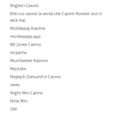
Migliori Casinò
Miti sui casinò la verità che Casinò Roobet non ti
dirà mai
Mobilepay Kasinot
monkeyapp.app
Mr Jones Casino
mrpacho
Muchbetter Kasinot
Mystake
Nejlepší Zahraniční Casino
news
Night Win Casino
Nine Win
OM