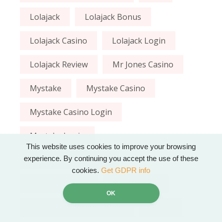
Lolajack
Lolajack Bonus
Lolajack Casino
Lolajack Login
Lolajack Review
Mr Jones Casino
Mystake
Mystake Casino
Mystake Casino Login
Mystake Login
This website uses cookies to improve your browsing
Mystake Promo Code
experience. By continuing you accept the use of these
cookies.
Get GDPR info
Ninewin Casino
Nine Win Uk
OK
No Deposit Bonus Offers
Olymp