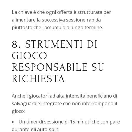
La chiave è che ogni offerta è strutturata per
alimentare la successiva sessione rapida
piuttosto che l’accumulo a lungo termine.
8. STRUMENTI DI
GIOCO
RESPONSABILE SU
RICHIESTA
Anche i giocatori ad alta intensità beneficiano di
salvaguardie integrate che non interrompono il
gioco:
Un timer di sessione di 15 minuti che compare
durante gli auto‑spin.