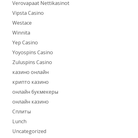
Verovapaat Nettikasinot
Vipsta Casino
Westace
Winnita
Yep Casino
Yoyospins Casino
Zuluspins Casino
казино онлайн
крипто казино
онлайн букмекеры
онлайн казино
Сплиты
Lunch
Uncategorized