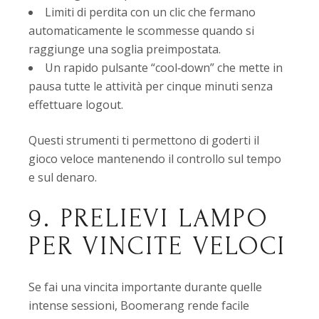
Limiti di perdita con un clic che fermano
automaticamente le scommesse quando si
raggiunge una soglia preimpostata.
Un rapido pulsante “cool‑down” che mette in
pausa tutte le attività per cinque minuti senza
effettuare logout.
Questi strumenti ti permettono di goderti il
gioco veloce mantenendo il controllo sul tempo
e sul denaro.
9. PRELIEVI LAMPO
PER VINCITE VELOCI
Se fai una vincita importante durante quelle
intense sessioni, Boomerang rende facile