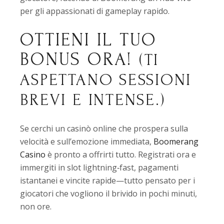
per gli appassionati di gameplay rapido.
OTTIENI IL TUO
BONUS ORA!
(TI
ASPETTANO SESSIONI
BREVI E INTENSE.)
Se cerchi un casinò online che prospera sulla
velocità e sull’emozione immediata,
Boomerang
Casino
è pronto a offrirti tutto. Registrati ora e
immergiti in slot lightning‑fast, pagamenti
istantanei e vincite rapide—tutto pensato per i
giocatori che vogliono il brivido in pochi minuti,
non ore.