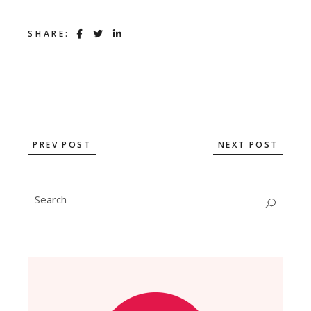
SHARE:
PREV POST
NEXT POST
Search
for: