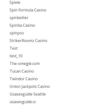
Spiele
Spin Formula Casino
spinbetter
Spinita Casino
spinyoo
StrikerRoomz Casino
Test
test_10
The-omegle.com
Tucan Casino
Twindor Casino
Union Jackpots Casino
Usasexguide Seattle
usasexguide.cc