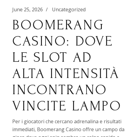
June 25, 2026
Uncategorized
BOOMERANG
CASINO: DOVE
LE SLOT AD
ALTA INTENSITÀ
INCONTRANO
VINCITE LAMPO
Per i giocatori che cercano adrenalina e risultati
immediati, Boomerang Casino offre un campo da