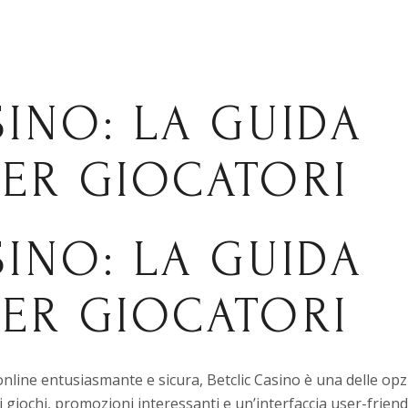
SINO: LA GUIDA
ER GIOCATORI
SINO: LA GUIDA
ER GIOCATORI
 online entusiasmante e sicura, Betclic Casino è una delle opz
 giochi, promozioni interessanti e un’interfaccia user-friend