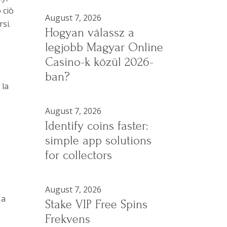
 ciò
August 7, 2026
rsi.
Hogyan válassz a
legjobb Magyar Online
Casino-k közül 2026-
ban?
 la
August 7, 2026
Identify coins faster:
simple app solutions
for collectors
August 7, 2026
 a
Stake VIP Free Spins
Frekvens