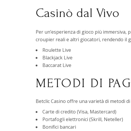
Casinò dal Vivo
Per un’esperienza di gioco più immersiva, puo
croupier reali e altri giocatori, rendendo il
Roulette Live
Blackjack Live
Baccarat Live
METODI DI PA
Betclic Casino offre una varietà di metodi di
Carte di credito (Visa, Mastercard)
Portafogli elettronici (Skrill, Neteller)
Bonifici bancari