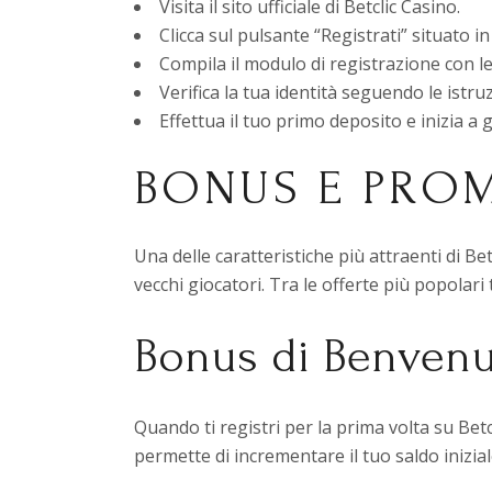
Visita il sito ufficiale di Betclic Casino.
Clicca sul pulsante “Registrati” situato in
Compila il modulo di registrazione con l
Verifica la tua identità seguendo le istruz
Effettua il tuo primo deposito e inizia a 
BONUS E PROM
Una delle caratteristiche più attraenti di Bet
vecchi giocatori. Tra le offerte più popolari
Bonus di Benven
Quando ti registri per la prima volta su Betc
permette di incrementare il tuo saldo inizial