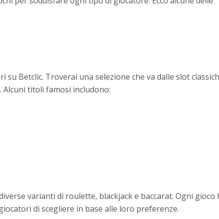
hi per soddisfare ogni tipo di giocatore. Ecco alcune delle
i su Betclic. Troverai una selezione che va dalle slot classic
 Alcuni titoli famosi includono:
e diverse varianti di roulette, blackjack e baccarat. Ogni gioco 
iocatori di scegliere in base alle loro preferenze.