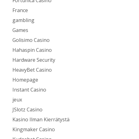
Fortunica Casino
France
gambling
Games
Golisimo Casino
Hahaspin Casino
Hardware Security
HeavyBet Casino
Homepage
Instant Casino
jeux
JSlotz Casino
Kasino Ilman Kierrätystä
Kingmaker Casino