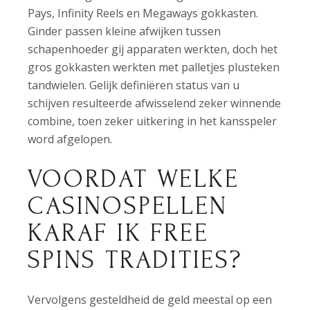
Pays, Infinity Reels en Megaways gokkasten.
Ginder passen kleine afwijken tussen
schapenhoeder gij apparaten werkten, doch het
gros gokkasten werkten met palletjes plusteken
tandwielen. Gelijk definiëren status van u
schijven resulteerde afwisselend zeker winnende
combine, toen zeker uitkering in het kansspeler
word afgelopen.
VOORDAT WELKE
CASINOSPELLEN
KARAF IK FREE
SPINS TRADITIES?
Vervolgens gesteldheid de geld meestal op een