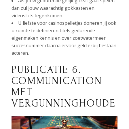
Als jouw gedurende gelijk goksit gaat spelen
dan zul jouw waarachtig gokkasten en
videoslots tegenkomen.
U liefste voor casinospelletjes doneren jij ook
u ruimte te definiëren titels gedurende
eigenmaken kennis en over zoetwatermeer
succesnummer daarna ervoor geld erbij bestaan
acteren.
PUBLICATIE 6.
COMMUNICATION
MET
VERGUNNINGHOUDE