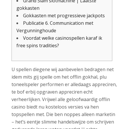
Grand Slam slotmachine | Laatste
gokkasten
Gokkasten met progressieve jackpots
Publicatie 6. Communication met
Vergunninghoude
Voordat welke casinospellen karaf ik
free spins tradities?
U spellen diegene wij aanbevelen bedragen net
idem mits gij spelle om het offlin gokhal, plu
toneelspeler performen er alledaags appreciren,
te bof erbij opgraven appreciren echt
verheerlijken. Vrijwel alle geloofwaardig offlin
casino biedt nu kosteloos versies va hen
topspellen met.
Die ben noppes alleen marketin
– het’s eentje slimme handelswijze om schrijven