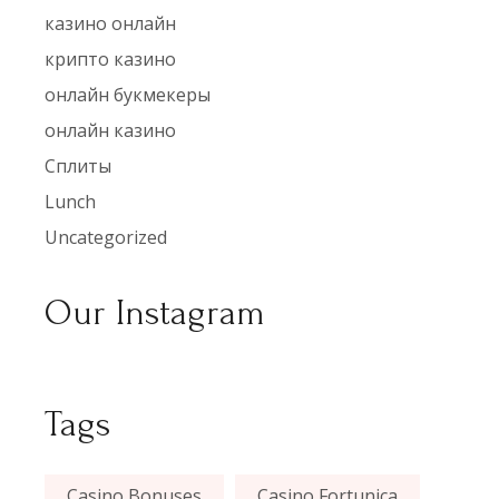
казино онлайн
крипто казино
онлайн букмекеры
онлайн казино
Сплиты
Lunch
Uncategorized
Our Instagram
Tags
Casino Bonuses
Casino Fortunica