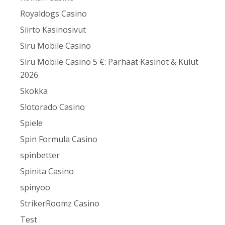
Royaldogs Casino
Siirto Kasinosivut
Siru Mobile Casino
Siru Mobile Casino 5 €: Parhaat Kasinot & Kulut
2026
Skokka
Slotorado Casino
Spiele
Spin Formula Casino
spinbetter
Spinita Casino
spinyoo
StrikerRoomz Casino
Test