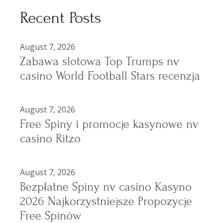
Recent Posts
August 7, 2026
Zabawa slotowa Top Trumps nv
casino World Football Stars recenzja
August 7, 2026
Free Spiny i promocje kasynowe nv
casino Ritzo
August 7, 2026
Bezpłatne Spiny nv casino Kasyno
2026 Najkorzystniejsze Propozycje
Free Spinów