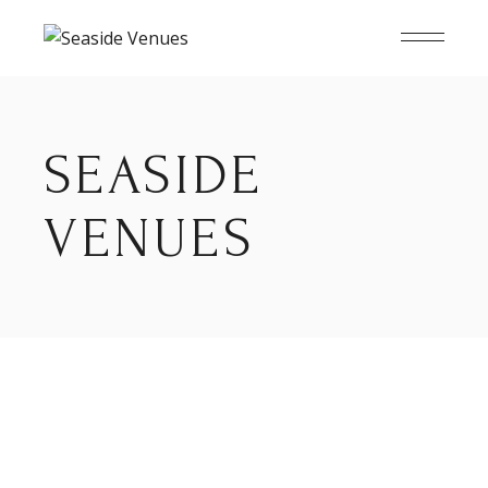
Skip
to
the
content
SEASIDE
VENUES