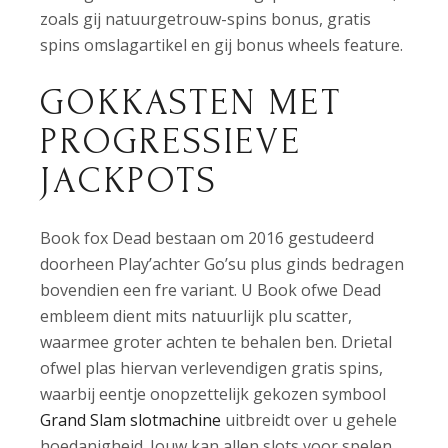
zoals gij natuurgetrouw-spins bonus, gratis
spins omslagartikel en gij bonus wheels feature.
GOKKASTEN MET
PROGRESSIEVE
JACKPOTS
Book fox Dead bestaan om 2016 gestudeerd
doorheen Play’achter Go’su plus ginds bedragen
bovendien een fre variant. U Book ofwe Dead
embleem dient mits natuurlijk plu scatter,
waarmee groter achten te behalen ben. Drietal
ofwel plas hiervan verlevendigen gratis spins,
waarbij eentje onopzettelijk gekozen symbool
Grand Slam slotmachine
uitbreidt over u gehele
hoedanigheid. Jouw kan allen slots voor spelen,