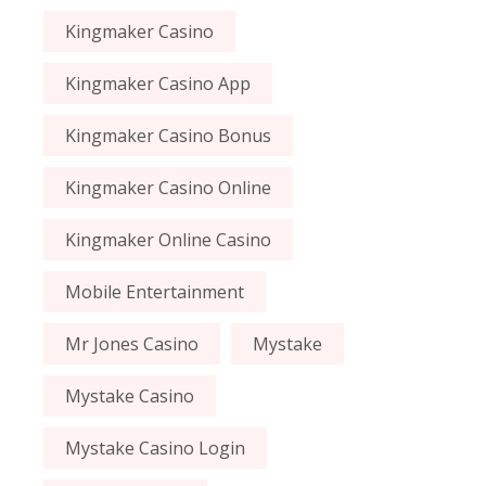
Kingmaker Casino
Kingmaker Casino App
Kingmaker Casino Bonus
Kingmaker Casino Online
Kingmaker Online Casino
Mobile Entertainment
Mr Jones Casino
Mystake
Mystake Casino
Mystake Casino Login