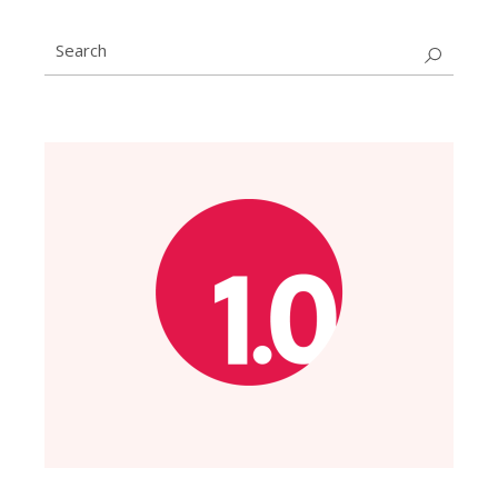
Search
for: