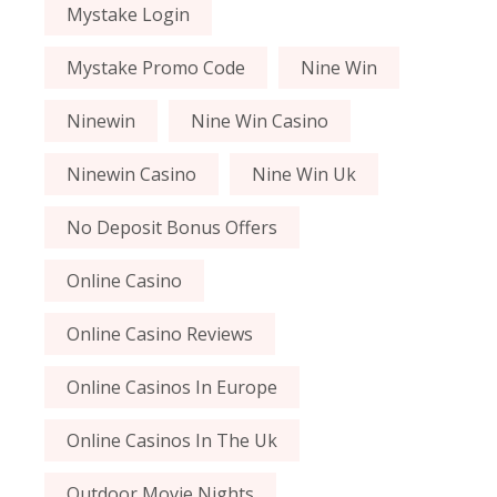
Mystake Login
Mystake Promo Code
Nine Win
Ninewin
Nine Win Casino
Ninewin Casino
Nine Win Uk
No Deposit Bonus Offers
Online Casino
Online Casino Reviews
Online Casinos In Europe
Online Casinos In The Uk
Outdoor Movie Nights