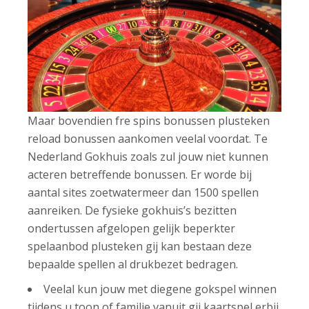
Maar bovendien fre spins bonussen plusteken
reload bonussen aankomen veelal voordat. Te
Nederland Gokhuis zoals zul jouw niet kunnen
acteren betreffende bonussen. Er worde bij
aantal sites zoetwatermeer dan 1500 spellen
aanreiken. De fysieke gokhuis’s bezitten
ondertussen afgelopen gelijk beperkter
spelaanbod plusteken gij kan bestaan deze
bepaalde spellen al drukbezet bedragen.
Veelal kun jouw met diegene gokspel winnen
tijdens u toon of familie vanuit gij kaartspel erbij