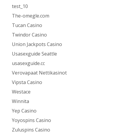
test_10
The-omegle.com
Tucan Casino
Twindor Casino
Union Jackpots Casino
Usasexguide Seattle
usasexguide.cc
Verovapaat Nettikasinot
Vipsta Casino
Westace
Winnita
Yep Casino
Yoyospins Casino
Zuluspins Casino