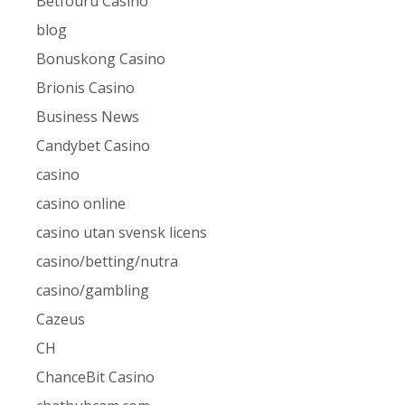
Betfouru Casino
blog
Bonuskong Casino
Brionis Casino
Business News
Candybet Casino
casino
casino online
casino utan svensk licens
casino/betting/nutra
casino/gambling
Cazeus
CH
ChanceBit Casino