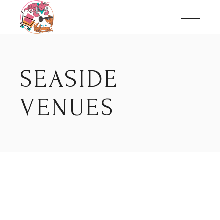
Skip
to
the
content
SEASIDE
VENUES