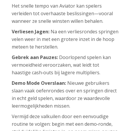
Het snelle tempo van Aviator kan spelers
verleiden tot overhaaste beslissingen—vooral
wanneer ze snelle winsten willen behalen.
Verliesen Jagen:
Na een verliesrondes springen
velen weer in met een grotere inzet in de hoop
meteen te herstellen.
Gebrek aan Pauzes:
Doorlopend spelen kan
vermoeidheid veroorzaken, wat leidt tot
haastige cash‑outs bij lagere multipliers.
Demo Mode Overslaan:
Nieuwe gebruikers
slaan vaak oefenrondes over en springen direct
in echt geld spelen, waardoor ze waardevolle
leermogelijkheden missen.
Vermijd deze valkuilen door een eenvoudige
routine te volgen: begin met een demo‑ronde,