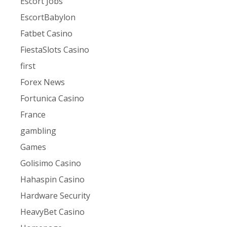
Escort Jobs
EscortBabylon
Fatbet Casino
FiestaSlots Casino
first
Forex News
Fortunica Casino
France
gambling
Games
Golisimo Casino
Hahaspin Casino
Hardware Security
HeavyBet Casino