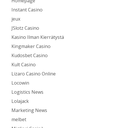
Homepage
Instant Casino
jeux
JSlotz Casino
Kasino Ilman Kierrätystä
Kingmaker Casino
Kudosbet Casino
Kult Casino
Lizaro Casino Online
Locowin
Logistics News
Lolajack
Marketing News
melbet