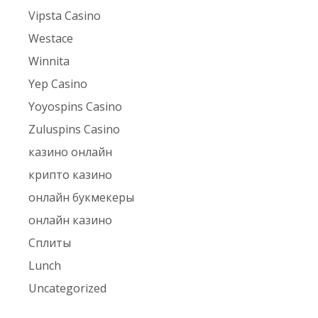
Vipsta Casino
Westace
Winnita
Yep Casino
Yoyospins Casino
Zuluspins Casino
казино онлайн
крипто казино
онлайн букмекеры
онлайн казино
Сплиты
Lunch
Uncategorized