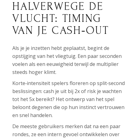
HALVERWEGE DE
VLUCHT: TIMING
VAN JE CASH‑OUT
Als je je inzetten hebt geplaatst, begint de
opstijging van het vliegtuig. Een paar seconden
voelen als een eeuwigheid terwijl de multiplier
steeds hoger klimt.
Korte‑intensiteit spelers floreren op split‑second
beslissingen: cash je uit bij 2x of risk je wachten
tot het 5x bereikt? Het ontwerp van het spel
beloont degenen die op hun instinct vertrouwen
en snel handelen.
De meeste gebruikers merken dat na een paar
rondes, ze een intern gevoel ontwikkelen over