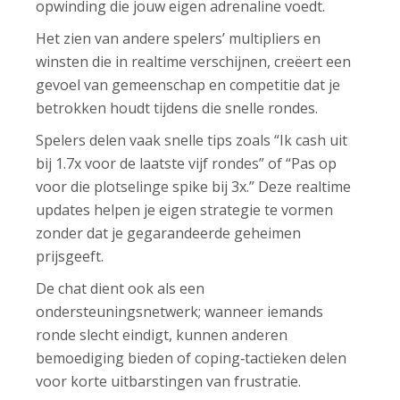
opwinding die jouw eigen adrenaline voedt.
Het zien van andere spelers’ multipliers en
winsten die in realtime verschijnen, creëert een
gevoel van gemeenschap en competitie dat je
betrokken houdt tijdens die snelle rondes.
Spelers delen vaak snelle tips zoals “Ik cash uit
bij 1.7x voor de laatste vijf rondes” of “Pas op
voor die plotselinge spike bij 3x.” Deze realtime
updates helpen je eigen strategie te vormen
zonder dat je gegarandeerde geheimen
prijsgeeft.
De chat dient ook als een
ondersteuningsnetwerk; wanneer iemands
ronde slecht eindigt, kunnen anderen
bemoediging bieden of coping‑tactieken delen
voor korte uitbarstingen van frustratie.