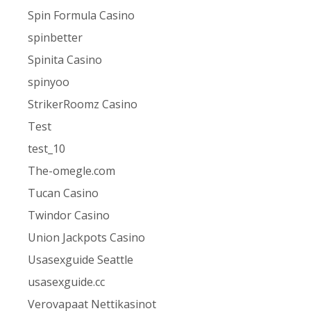
Spin Formula Casino
spinbetter
Spinita Casino
spinyoo
StrikerRoomz Casino
Test
test_10
The-omegle.com
Tucan Casino
Twindor Casino
Union Jackpots Casino
Usasexguide Seattle
usasexguide.cc
Verovapaat Nettikasinot