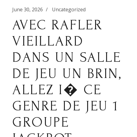
June 30, 2026
Uncategorized
AVEC RAFLER
VIEILLARD
DANS UN SALLE
DE JEU UN BRIN,
ALLEZ I� CE
GENRE DE JEU 1
GROUPE