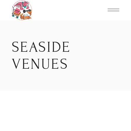
Skip
to
the
content
SEASIDE
VENUES