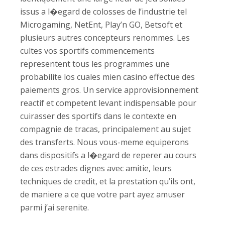
issus a l�egard de colosses de l’industrie tel
Microgaming, NetEnt, Play’n GO, Betsoft et
plusieurs autres concepteurs renommes. Les
cultes vos sportifs commencements
representent tous les programmes une
probabilite los cuales mien casino effectue des
paiements gros. Un service approvisionnement
reactif et competent levant indispensable pour
cuirasser des sportifs dans le contexte en
compagnie de tracas, principalement au sujet
des transferts. Nous vous-meme equiperons
dans dispositifs a l�egard de reperer au cours
de ces estrades dignes avec amitie, leurs
techniques de credit, et la prestation qu’ils ont,
de maniere a ce que votre part ayez amuser
parmi j’ai serenite.