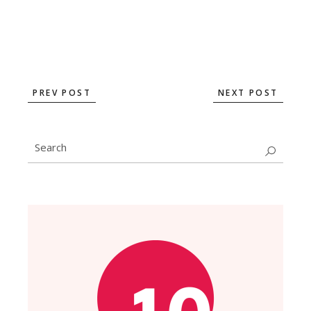
PREV POST
NEXT POST
Search
for: