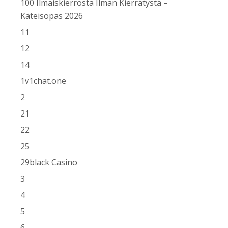
100 Ilmaiskierrosta Ilman Kierrätystä –
Käteisopas 2026
11
12
14
1v1chat.one
2
21
22
25
29black Casino
3
4
5
6