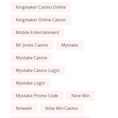
Kingmaker Casino Online
Kingmaker Online Casino
Mobile Entertainment
Mr Jones Casino
Mystake
Mystake Casino
Mystake Casino Login
Mystake Login
Mystake Promo Code
Nine Win
Ninewin
Nine Win Casino