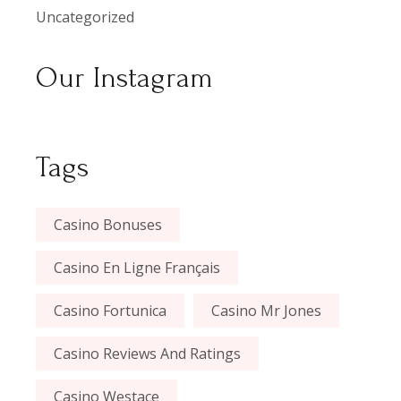
Uncategorized
Our Instagram
Tags
Casino Bonuses
Casino En Ligne Français
Casino Fortunica
Casino Mr Jones
Casino Reviews And Ratings
Casino Westace