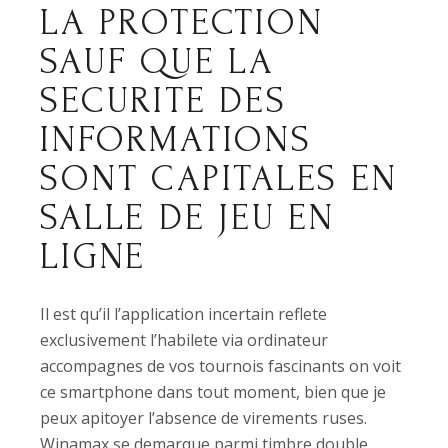
LA PROTECTION
SAUF QUE LA
SECURITE DES
INFORMATIONS
SONT CAPITALES EN
SALLE DE JEU EN
LIGNE
Il est qu’il l’application incertain reflete
exclusivement l’habilete via ordinateur
accompagnes de vos tournois fascinants on voit
ce smartphone dans tout moment, bien que je
peux apitoyer l’absence de virements ruses.
Winamax se demarque parmi timbre double