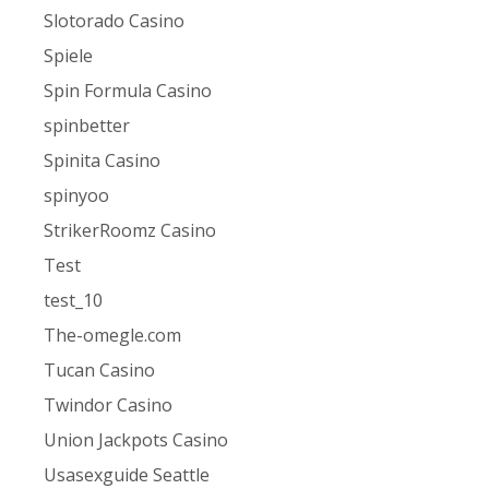
Slotorado Casino
Spiele
Spin Formula Casino
spinbetter
Spinita Casino
spinyoo
StrikerRoomz Casino
Test
test_10
The-omegle.com
Tucan Casino
Twindor Casino
Union Jackpots Casino
Usasexguide Seattle