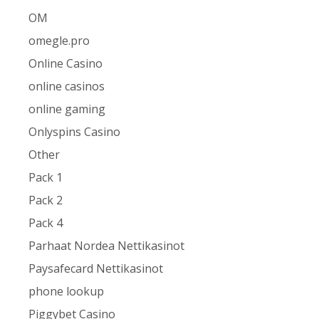
OM
omegle.pro
Online Casino
online casinos
online gaming
Onlyspins Casino
Other
Pack 1
Pack 2
Pack 4
Parhaat Nordea Nettikasinot
Paysafecard Nettikasinot
phone lookup
Piggybet Casino