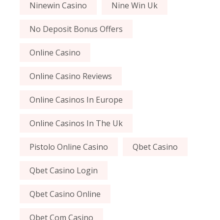
Ninewin Casino
Nine Win Uk
No Deposit Bonus Offers
Online Casino
Online Casino Reviews
Online Casinos In Europe
Online Casinos In The Uk
Pistolo Online Casino
Qbet Casino
Qbet Casino Login
Qbet Casino Online
Qbet Com Casino