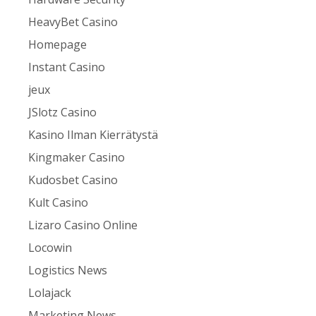
HeavyBet Casino
Homepage
Instant Casino
jeux
JSlotz Casino
Kasino Ilman Kierrätystä
Kingmaker Casino
Kudosbet Casino
Kult Casino
Lizaro Casino Online
Locowin
Logistics News
Lolajack
Marketing News