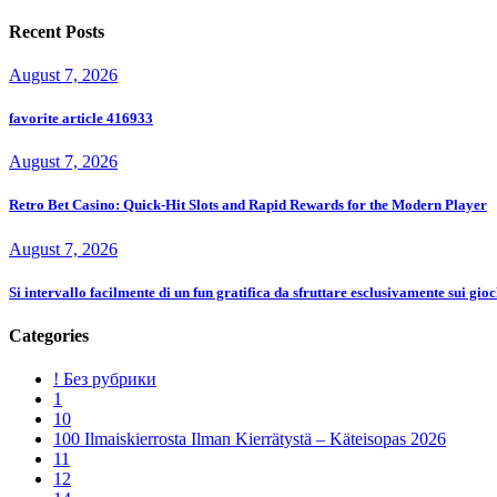
Recent Posts
August 7, 2026
favorite article 416933
August 7, 2026
Retro Bet Casino: Quick‑Hit Slots and Rapid Rewards for the Modern Player
August 7, 2026
Si intervallo facilmente di un fun gratifica da sfruttare esclusivamente sui gioch
Categories
! Без рубрики
1
10
100 Ilmaiskierrosta Ilman Kierrätystä – Käteisopas 2026
11
12