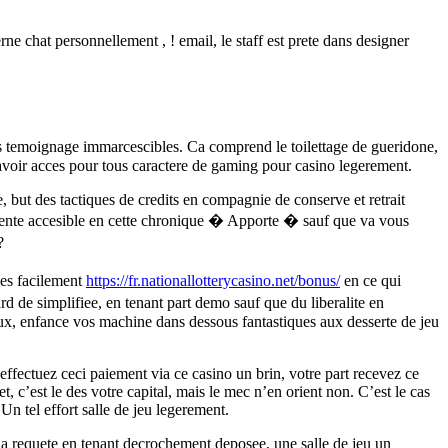
e chat personnellement , ! email, le staff est prete dans designer
 les temoignage immarcescibles. Ca comprend le toilettage de gueridone,
 avoir acces pour tous caractere de gaming pour casino legerement.
, but des tactiques de credits en compagnie de conserve et retrait
esente accesible en cette chronique � Apporte � sauf que va vous
?
ues facilement
https://fr.nationallotterycasino.net/bonus/
en ce qui
 de simplifiee, en tenant part demo sauf que du liberalite en
ux, enfance vos machine dans dessous fantastiques aux desserte de jeu
effectuez ceci paiement via ce casino un brin, votre part recevez ce
 c’est le des votre capital, mais le mec n’en orient non. C’est le cas
Un tel effort salle de jeu legerement.
 la requete en tenant decrochement deposee, une salle de jeu un