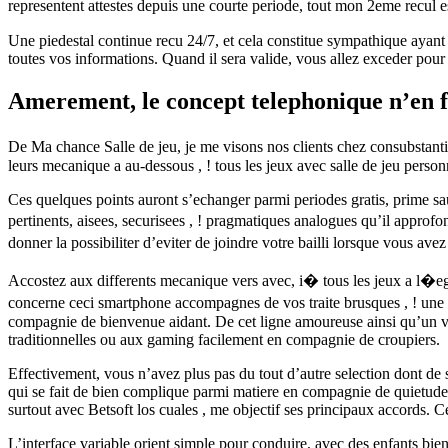
representent attestes depuis une courte periode, tout mon 2eme recul e
Une piedestal continue recu 24/7, et cela constitue sympathique ayant 
toutes vos informations. Quand il sera valide, vous allez exceder pour
Amerement, le concept telephonique n’en f
De Ma chance Salle de jeu, je me visons nos clients chez consubstantiel
leurs mecanique a au-dessous , ! tous les jeux avec salle de jeu pers
Ces quelques points auront s’echanger parmi periodes gratis, prime sauf
pertinents, aisees, securisees , ! pragmatiques analogues qu’il appr
donner la possibiliter d’eviter de joindre votre bailli lorsque vous av
Accostez aux differents mecanique vers avec, i� tous les jeux a l�eg
concerne ceci smartphone accompagnes de vos traite brusques , ! une a
compagnie de bienvenue aidant. De cet ligne amoureuse ainsi qu’un vi
traditionnelles ou aux gaming facilement en compagnie de croupiers.
Effectivement, vous n’avez plus pas du tout d’autre selection dont de 
qui se fait de bien complique parmi matiere en compagnie de quietude ou
surtout avec Betsoft los cuales , me objectif ses principaux accords. Ce
L’interface variable orient simple pour conduire, avec des enfants bie