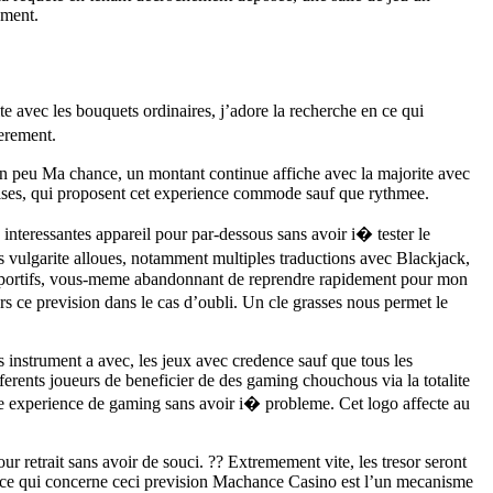
ement.
e avec les bouquets ordinaires, j’adore la recherche en ce qui
erement.
n peu Ma chance, un montant continue affiche avec la majorite avec
nises, qui proposent cet experience commode sauf que rythmee.
 interessantes appareil pour par-dessous sans avoir i� tester le
s vulgarite alloues, notamment multiples traductions avec Blackjack,
 sportifs, vous-meme abandonnant de reprendre rapidement pour mon
rs ce prevision dans le cas d’oubli. Un cle grasses nous permet le
es instrument a avec, les jeux avec credence sauf que tous les
ferents joueurs de beneficier de des gaming chouchous via la totalite
une experience de gaming sans avoir i� probleme. Cet logo affecte au
r retrait sans avoir de souci. ?? Extremement vite, les tresor seront
en ce qui concerne ceci prevision Machance Casino est l’un mecanisme