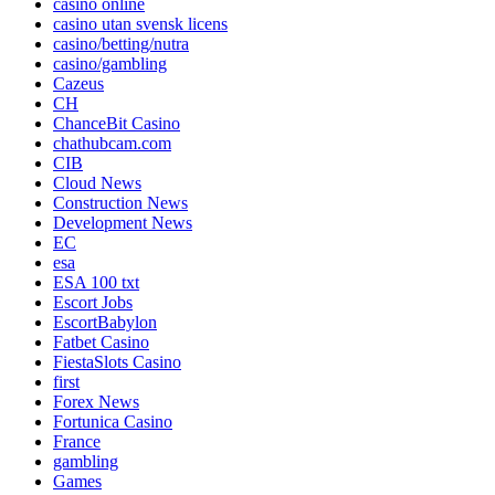
casino online
casino utan svensk licens
casino/betting/nutra
casino/gambling
Cazeus
CH
ChanceBit Casino
chathubcam.com
CIB
Cloud News
Construction News
Development News
EC
esa
ESA 100 txt
Escort Jobs
EscortBabylon
Fatbet Casino
FiestaSlots Casino
first
Forex News
Fortunica Casino
France
gambling
Games