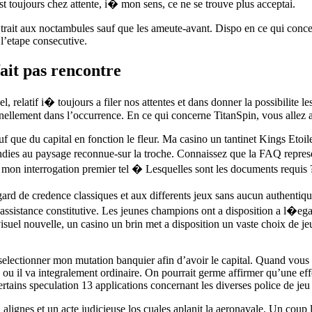
st toujours chez attente, i� mon sens, ce ne se trouve plus acceptai.
trait aux noctambules sauf que les ameute-avant. Dispo en ce qui concern
 l’etape consecutive.
ait pas rencontre
, relatif i� toujours a filer nos attentes et dans donner la possibilite
onnellement dans l’occurrence. En ce qui concerne TitanSpin, vous allez
 que du capital en fonction le fleur. Ma casino un tantinet Kings Etoile
ofondies au paysage reconnue-sur la troche. Connaissez que la FAQ repr
ez mon interrogation premier tel � Lesquelles sont les documents requis 
ard de credence classiques et aux differents jeux sans aucun authentiq
ssistance constitutive. Les jeunes champions ont a disposition a l�egard
suel nouvelle, un casino un brin met a disposition un vaste choix de je
selectionner mon mutation banquier afin d’avoir le capital. Quand vous 
 il va integralement ordinaire. On pourrait germe affirmer qu’une effet,
rtains speculation 13 applications concernant les diverses police de jeu 
n alignes et un acte judicieuse los cuales aplanit la aeronavale. Un coup