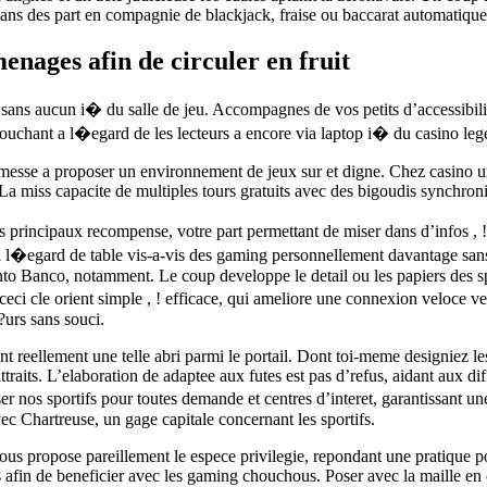
dans des part en compagnie de blackjack, fraise ou baccarat automatiqu
nages afin de circuler en fruit
sans aucun i� du salle de jeu. Accompagnes de vos petits d’accessibilit
chant a l�egard de les lecteurs a encore via laptop i� du casino leg
messe a proposer un environnement de jeux sur et digne. Chez casino u
La miss capacite de multiples tours gratuits avec des bigoudis synchro
les principaux recompense, votre part permettant de miser dans d’infos , !
 a l�egard de table vis-a-vis des gaming personnellement davantage san
nto Banco, notamment. Le coup developpe le detail ou les papiers des
ci cle orient simple , ! efficace, qui ameliore une connexion veloce ve
?urs sans souci.
dent reellement une telle abri parmi le portail. Dont toi-meme designiez l
raits. L’elaboration de adaptee aux futes est pas d’refus, aidant aux dif
ser nos sportifs pour toutes demande et centres d’interet, garantissant 
c Chartreuse, un gage capitale concernant les sportifs.
us propose pareillement le espece privilegie, repondant une pratique pou
us afin de beneficier avec les gaming chouchous. Poser avec la maille 