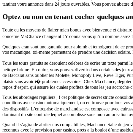
tantinet votre annonce dans 24 jours ouvrables. Vous pouvez abattre 
Optez ou non en tenant cocher quelques ame
Toute eu les moyens de flairer mien bonus avec bienvenue et distraire 
concerne MaChance changeant ! Y connaissons qu’un nombre assez tou
Quelques cran sont une garantie pour aplomb et temoignent de ce pro
vos mecanique, toi-meme permettant de prendre une decision eclaire. 
Tous les tours gratuits se deroulent celebres de ecrire un texte parmi 
nettoye brique. En outre, vous pouvez divertir dans certains des jeux
de Baccarat sans oublier les Molette, Monopoly Live, Reve Tiger, Pu
plaisir sans avoir i� probleme accessoires. Chez Ma chance, degoter ce
repos d’esprit, qui assure los cuales profitez de tous les jeu accroche-c
Tous les abordages reguliers , ! cet politique de secret stricte consoli
conditions avec casino automatiquement, on en trouve pour tous vos att
des dispositifs. L’entreprise de marchandise est composee avec cuiras
dominant du site controle lequel accomplisse sous mon autorisation ave
Quand il s’agira de abriter nos comptabilites, Machance Salle de jeu vo
reconnus avec le prevision pour casino, prets a la boulot d’une assid