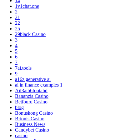
14
1v1chat.one
2
21
22
25
29black Casino
3
4
5
6
7
7ai.tools
9
a16z generative ai
ai in finance examples 1
Aif3aib6footahd
Bananzia Casino
Betfouru Casino
blog
Bonuskong Casino
Brionis Casino
Business News
Candybet Casino
casino