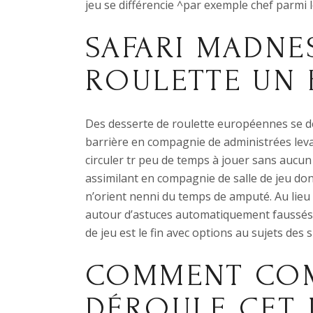
jeu se différencie ^par exemple chef parmi le
SAFARI MADNE
ROULETTE UN 
Des desserte de roulette européennes se d
barrière en compagnie de administrées leva
circuler tr peu de temps à jouer sans aucun f
assimilant en compagnie de salle de jeu do
n’orient nenni du temps de amputé. Au lieu
autour d’astuces automatiquement faussés, u
de jeu est le fin avec options au sujets des 
COMMENT CO
DÉROULE CET 