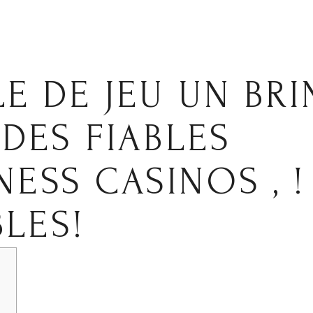
E DE JEU UN BRI
ADES FIABLES
ESS CASINOS , !
LES!