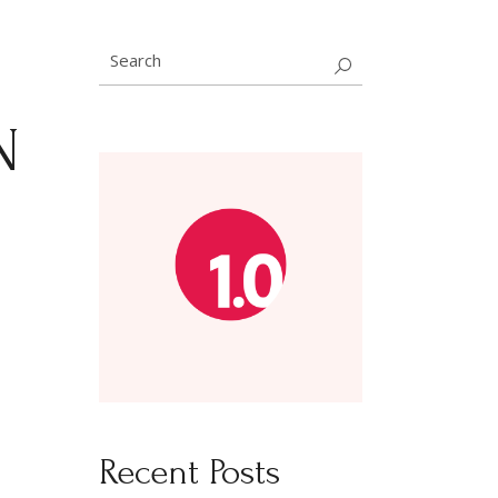
Search
for:
N
Recent Posts