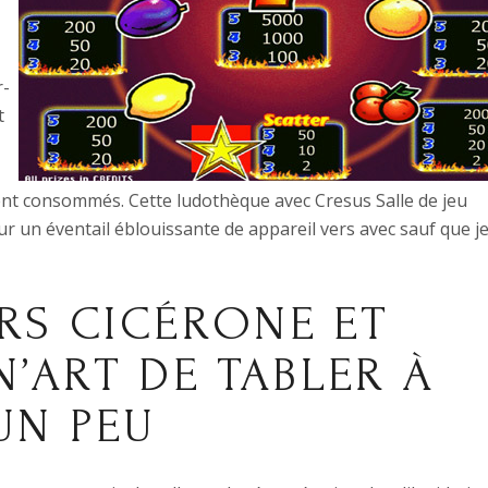
r-
t
ent consommés. Cette ludothèque avec Cresus Salle de jeu
r un éventail éblouissante de appareil vers avec sauf que j
URS CICÉRONE ET
’ART DE TABLER À
UN PEU