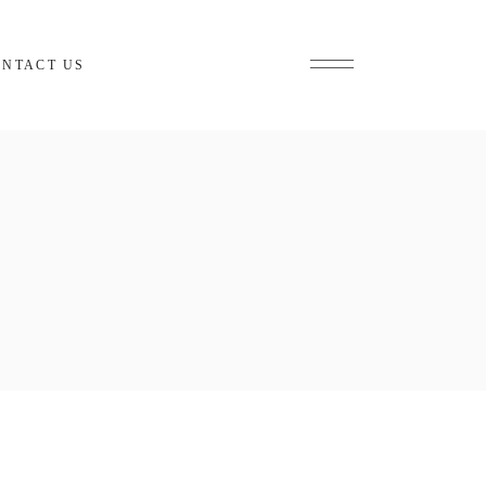
ONTACT US