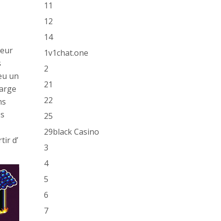
11
12
14
deur
1v1chat.one
s
2
jeu un
21
harge
22
ns
es
25
29black Casino
tir d’
3
4
5
6
7