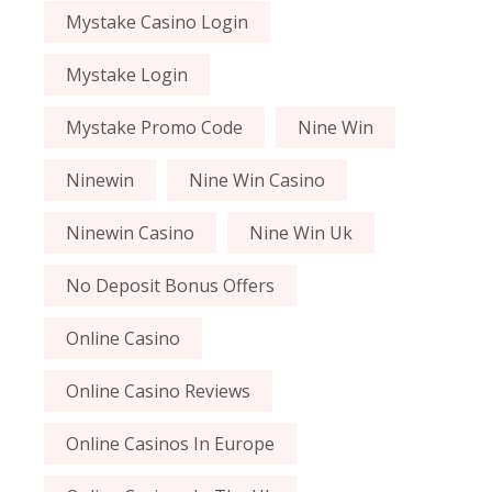
Mystake Casino Login
Mystake Login
Mystake Promo Code
Nine Win
Ninewin
Nine Win Casino
Ninewin Casino
Nine Win Uk
No Deposit Bonus Offers
Online Casino
Online Casino Reviews
Online Casinos In Europe