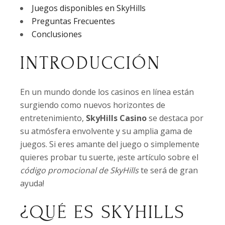
Juegos disponibles en SkyHills
Preguntas Frecuentes
Conclusiones
INTRODUCCIÓN
En un mundo donde los casinos en línea están
surgiendo como nuevos horizontes de
entretenimiento,
SkyHills Casino
se destaca por
su atmósfera envolvente y su amplia gama de
juegos. Si eres amante del juego o simplemente
quieres probar tu suerte, ¡este artículo sobre el
código promocional de SkyHills
te será de gran
ayuda!
¿QUÉ ES SKYHILLS