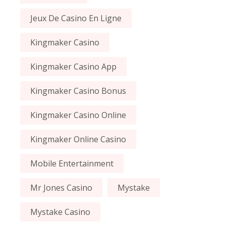
Jeux De Casino En Ligne
Kingmaker Casino
Kingmaker Casino App
Kingmaker Casino Bonus
Kingmaker Casino Online
Kingmaker Online Casino
Mobile Entertainment
Mr Jones Casino
Mystake
Mystake Casino