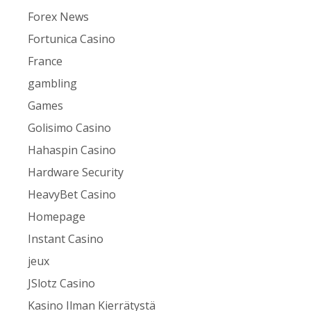
Forex News
Fortunica Casino
France
gambling
Games
Golisimo Casino
Hahaspin Casino
Hardware Security
HeavyBet Casino
Homepage
Instant Casino
jeux
JSlotz Casino
Kasino Ilman Kierrätystä