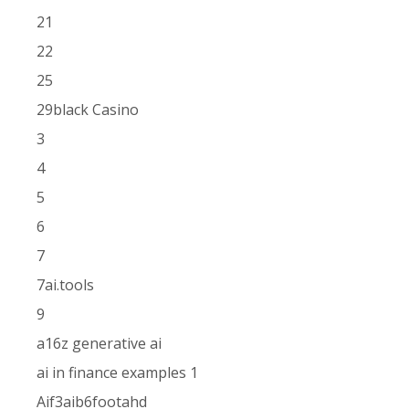
21
22
25
29black Casino
3
4
5
6
7
7ai.tools
9
a16z generative ai
ai in finance examples 1
Aif3aib6footahd