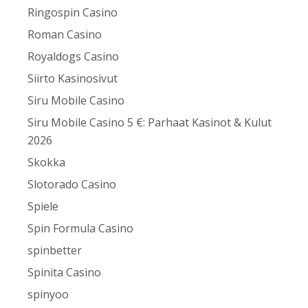
Ringospin Casino
Roman Casino
Royaldogs Casino
Siirto Kasinosivut
Siru Mobile Casino
Siru Mobile Casino 5 €: Parhaat Kasinot & Kulut
2026
Skokka
Slotorado Casino
Spiele
Spin Formula Casino
spinbetter
Spinita Casino
spinyoo