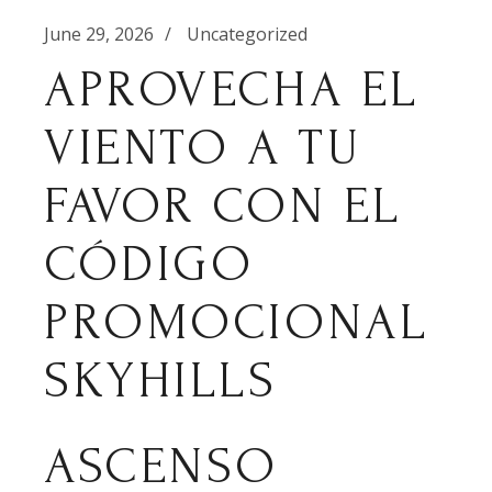
June 29, 2026
Uncategorized
APROVECHA EL
VIENTO A TU
FAVOR CON EL
CÓDIGO
PROMOCIONAL
SKYHILLS
ASCENSO