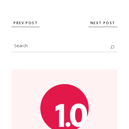
PREV POST
NEXT POST
Search
for: