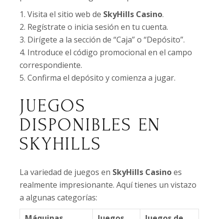
Visita el sitio web de
SkyHills Casino
.
Regístrate o inicia sesión en tu cuenta.
Dirígete a la sección de “Caja” o “Depósito”.
Introduce el código promocional en el campo
correspondiente.
Confirma el depósito y comienza a jugar.
JUEGOS
DISPONIBLES EN
SKYHILLS
La variedad de juegos en
SkyHills Casino
es
realmente impresionante. Aquí tienes un vistazo
a algunas categorías:
Máquinas
Juegos
Juegos de