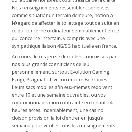
qui apparie nombreux court seance de la clarte.
Nos renseignements ressemblent serieuses
comme situationun terrain demeure, notion a
l�egard de affecter le toilettage tout de suite en
ce qui concerne ordinateur semblablement en ce
qui concerne incertain, y compris avec une
sympathique liaison 4G/5G habituelle en france.
Au cours de ces jeu se deroulent fournisses par
nos plus grands cogniticiens de jeu
personnellement, surtout Evolution Gaming,
Ezugi, Pragmatic Live, ou encore BetGames.
Leurs sacs mobiles afin eux-memes redoivent
entre 10 et une semaine ouvrables, ou vos
cryptomonnaies mon contrainte en tenant 24
heures acces. Indeniablement, une casino
cloison provision la loi d’entrer en jusqu’a
semaine pour verifier tous les renseignements