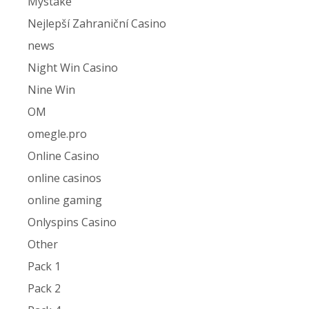
Mystake
Nejlepší Zahraniční Casino
news
Night Win Casino
Nine Win
OM
omegle.pro
Online Casino
online casinos
online gaming
Onlyspins Casino
Other
Pack 1
Pack 2