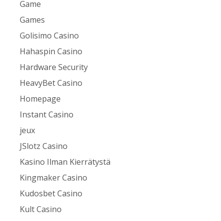
Game
Games
Golisimo Casino
Hahaspin Casino
Hardware Security
HeavyBet Casino
Homepage
Instant Casino
jeux
JSlotz Casino
Kasino Ilman Kierrätystä
Kingmaker Casino
Kudosbet Casino
Kult Casino