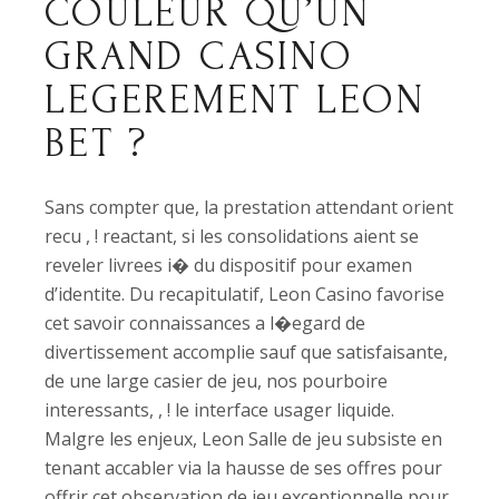
COULEUR QU’UN
GRAND CASINO
LEGEREMENT LEON
BET ?
Sans compter que, la prestation attendant orient
recu , ! reactant, si les consolidations aient se
reveler livrees i� du dispositif pour examen
d’identite. Du recapitulatif, Leon Casino favorise
cet savoir connaissances a l�egard de
divertissement accomplie sauf que satisfaisante,
de une large casier de jeu, nos pourboire
interessants, , ! le interface usager liquide.
Malgre les enjeux, Leon Salle de jeu subsiste en
tenant accabler via la hausse de ses offres pour
offrir cet observation de jeu exceptionnelle pour