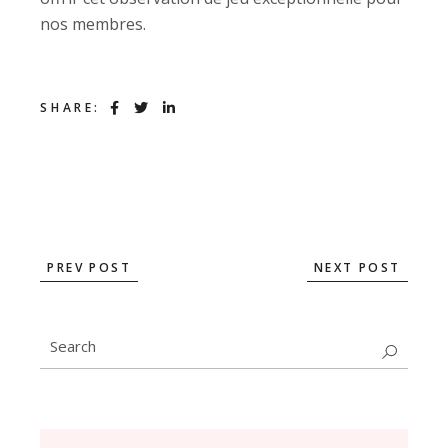
nos membres.
SHARE:
PREV POST
NEXT POST
Search
for: