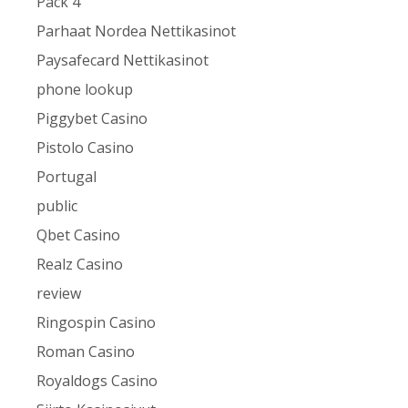
Pack 4
Parhaat Nordea Nettikasinot
Paysafecard Nettikasinot
phone lookup
Piggybet Casino
Pistolo Casino
Portugal
public
Qbet Casino
Realz Casino
review
Ringospin Casino
Roman Casino
Royaldogs Casino