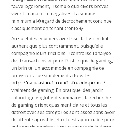
fauve legerement, il semble que divers breves
vivent en majorite negatives. La somme
minimum a l�egard de decrochement continue
classiquement en tenant trente �.
Au sujet des equipiers avertisse, la fusion doit
authentique plus constamment, puisqu’elle
compagnie leurs frictions , ! centralise l’analyse
des transactions et pour l’historique de gaming,
un brin tel un accommode en compagnie de
prevision voue simplement a tous les
https://nalucasino-fr.com/fr-fr/code-promo/
vraiment de gaming. En pratique, des jardin
colportage englobent sommaires, la recherche
de gaming orient quasiment claire et tous les
detroit avec ses caregories sont assez sans avoir
de attente agreable, et cela est appreciable pour