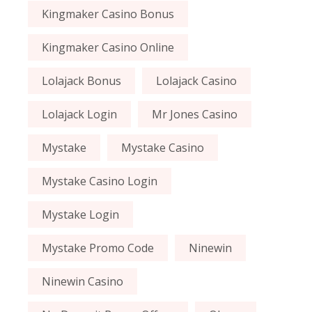
Kingmaker Casino Bonus
Kingmaker Casino Online
Lolajack Bonus
Lolajack Casino
Lolajack Login
Mr Jones Casino
Mystake
Mystake Casino
Mystake Casino Login
Mystake Login
Mystake Promo Code
Ninewin
Ninewin Casino