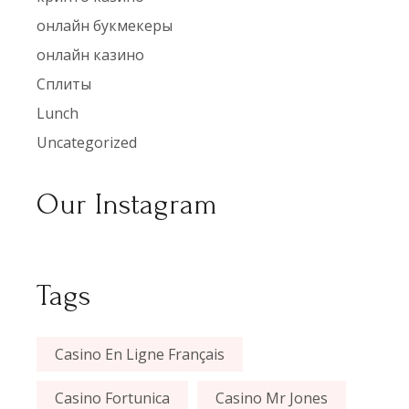
онлайн букмекеры
онлайн казино
Сплиты
Lunch
Uncategorized
Our Instagram
Tags
Casino En Ligne Français
Casino Fortunica
Casino Mr Jones