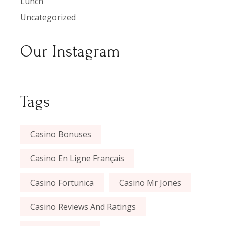
Lunch
Uncategorized
Our Instagram
Tags
Casino Bonuses
Casino En Ligne Français
Casino Fortunica
Casino Mr Jones
Casino Reviews And Ratings