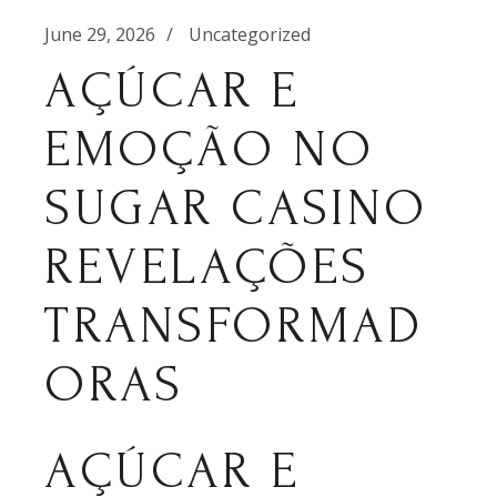
June 29, 2026
Uncategorized
AÇÚCAR E
EMOÇÃO NO
SUGAR CASINO
REVELAÇÕES
TRANSFORMAD
ORAS
AÇÚCAR E