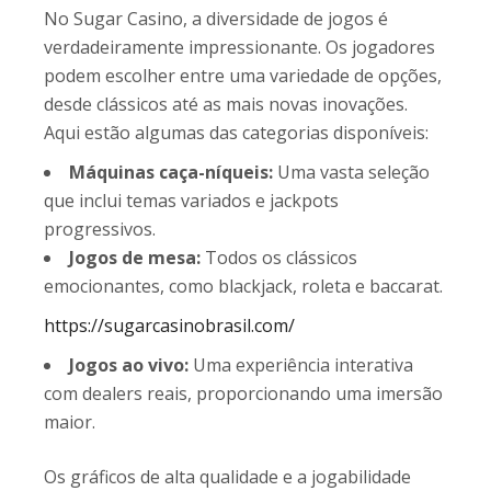
No Sugar Casino, a diversidade de jogos é
verdadeiramente impressionante. Os jogadores
podem escolher entre uma variedade de opções,
desde clássicos até as mais novas inovações.
Aqui estão algumas das categorias disponíveis:
Máquinas caça-níqueis:
Uma vasta seleção
que inclui temas variados e jackpots
progressivos.
Jogos de mesa:
Todos os clássicos
emocionantes, como blackjack, roleta e baccarat.
https://sugarcasinobrasil.com/
Jogos ao vivo:
Uma experiência interativa
com dealers reais, proporcionando uma imersão
maior.
Os gráficos de alta qualidade e a jogabilidade