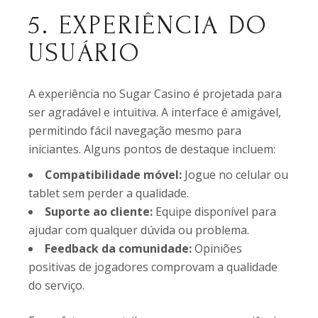
5. EXPERIÊNCIA DO
USUÁRIO
A experiência no Sugar Casino é projetada para
ser agradável e intuitiva. A interface é amigável,
permitindo fácil navegação mesmo para
iniciantes. Alguns pontos de destaque incluem:
Compatibilidade móvel:
Jogue no celular ou
tablet sem perder a qualidade.
Suporte ao cliente:
Equipe disponível para
ajudar com qualquer dúvida ou problema.
Feedback da comunidade:
Opiniões
positivas de jogadores comprovam a qualidade
do serviço.