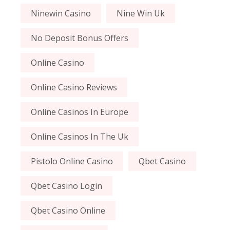
Ninewin Casino
Nine Win Uk
No Deposit Bonus Offers
Online Casino
Online Casino Reviews
Online Casinos In Europe
Online Casinos In The Uk
Pistolo Online Casino
Qbet Casino
Qbet Casino Login
Qbet Casino Online