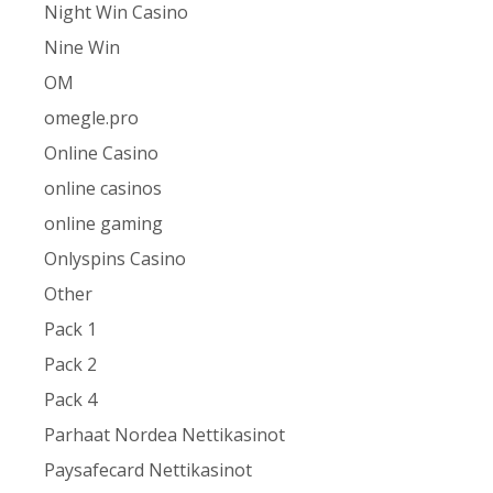
Night Win Casino
Nine Win
OM
omegle.pro
Online Casino
online casinos
online gaming
Onlyspins Casino
Other
Pack 1
Pack 2
Pack 4
Parhaat Nordea Nettikasinot
Paysafecard Nettikasinot