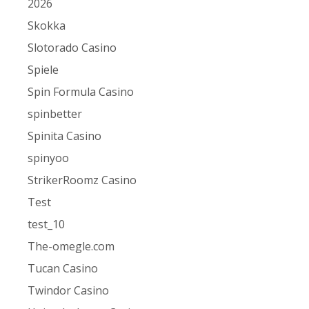
2026
Skokka
Slotorado Casino
Spiele
Spin Formula Casino
spinbetter
Spinita Casino
spinyoo
StrikerRoomz Casino
Test
test_10
The-omegle.com
Tucan Casino
Twindor Casino