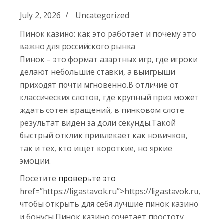
July 2, 2026
Uncategorized
Пинок казино: как это работает и почему это
важно для российского рынка
Пинок – это формат азартных игр, где игроки
делают небольшие ставки, а выигрыши
приходят почти мгновенно.В отличие от
классических слотов, где крупный приз может
ждать сотен вращений, в пинковом слоте
результат виден за доли секунды.Такой
быстрый отклик привлекает как новичков,
так и тех, кто ищет короткие, но яркие
эмоции.
Посетите
проверьте это
href=”https://ligastavok.ru”>https://ligastavok.ru,
чтобы открыть для себя лучшие пинок казино
и бонусы.Пинок казино сочетает простоту