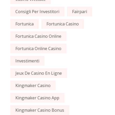
Consigli Per Investitori
Fairpari
Fortunica
Fortunica Casino
Fortunica Casino Online
Fortunica Online Casino
Investimenti
Jeux De Casino En Ligne
Kingmaker Casino
Kingmaker Casino App
Kingmaker Casino Bonus