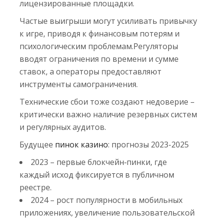
лицензированные площадки.
Частые выигрыши могут усиливать привычку
к игре, приводя к финансовым потерям и
психологическим проблемам.Регуляторы
вводят ограничения по времени и сумме
ставок, а операторы предоставляют
инструменты самограничения.
Технические сбои тоже создают недоверие –
критически важно наличие резервных систем
и регулярных аудитов.
Будущее
пинок казино
: прогнозы 2023-2025
2023 – первые блокчейн‑пинки, где
каждый исход фиксируется в публичном
реестре.
2024 – рост популярности в мобильных
приложениях, увеличение пользовательской