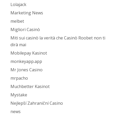
Lolajack
Marketing News
melbet
Migliori Casinò
Miti sui casinò la verità che Casinò Roobet non ti
dirà mai
Mobilepay Kasinot
monkeyapp.app
Mr Jones Casino
mrpacho
Muchbetter Kasinot
Mystake
Nejlepší Zahraniční Casino
news