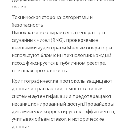
сессии.
Техническая сторона: алгоритмы и
безопасность
Пинок казино опирается на генераторы
случайных чисел (RNG), проверяемые
внешними аудиторами.Многие операторы
используют блокчейн‑технологии: каждый
исход фиксируется в публичном реестре,
повышая прозрачность.
Криптографические протоколы защищают
данные и транзакции, а многослойные
системы аутентификации предотвращают
несанкционированный доступ.Провайдеры
динамически корректируют коэффициенты,
учитывая объём ставок и исторические
данные.