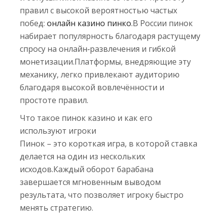
правил с высокой вероятностью частых
побед:
онлайн казино пинко
.В России пинок
набирает популярность благодаря растущему
спросу на онлайн‑развлечения и гибкой
монетизации.Платформы, внедряющие эту
механику, легко привлекают аудиторию
благодаря высокой вовлечённости и
простоте правил.
Что такое пинок казино и как его
используют игроки
Пинок – это короткая игра, в которой ставка
делается на один из нескольких
исходов.Каждый оборот барабана
завершается мгновенным выводом
результата, что позволяет игроку быстро
менять стратегию.