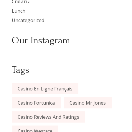
Сплиты
Lunch
Uncategorized
Our Instagram
Tags
Casino En Ligne Français
Casino Fortunica
Casino Mr Jones
Casino Reviews And Ratings
Casino Westace