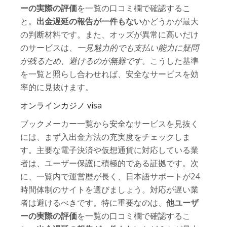
ーの実際の評価
を一覧の口コミ欄で確認するこ
と。
出金遅延の報告が一件もない
かどうかが最大
の判断材料です。また、オッズが異常に高いだけ
のサービスは、
一見魅力的でも支払い能力に疑問
が残るため、避けるのが無難です
。こうした基準
を一覧と照らし合わせれば、安全なサービスを効
率的に見抜けます。
オンラインカジノ visa
ブックメーカー一覧から安全なサービスを見抜く
には、まず入出金方法の充実度をチェックしま
す。主要な電子決済や仮想通貨に対応している業
者は、ユーザー保護に積極的である証拠です。次
に、一覧内で運営歴が長く、日本語サポートが24
時間体制のサイトを選びましょう。対応が遅い業
者は避けるべきです。特に重要なのは、
他ユーザ
ーの実際の評価
を一覧の口コミ欄で確認するこ