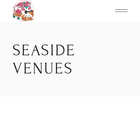
Skip
to
the
content
SEASIDE
VENUES