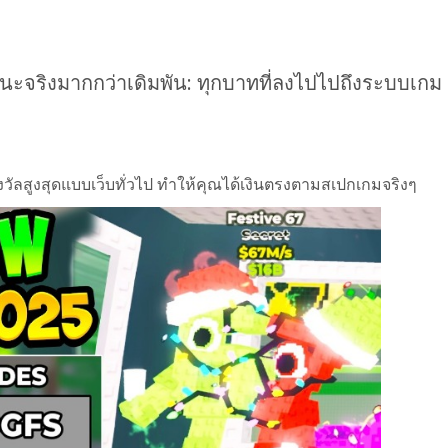
ขชนะจริงมากกว่าเดิมพัน: ทุกบาทที่ลงไปไปถึงระบบเกม
นรางวัลสูงสุดแบบเว็บทั่วไป ทำให้คุณได้เงินตรงตามสเปกเกมจริงๆ