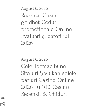
August 6, 2026
Recenzii Cazino
goldbet Coduri
promoționale Online
Evaluări și păreri iul
2026
August 6, 2026
Cele Tocmac Bune
ง
Site-uri Ş vulkan spiele
pariuri Cazino Online
2026 Tu 100 Casino
Recenzii & Ghiduri
ื่อม
ที่