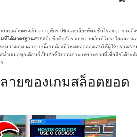
บนเว็บตรงเริ่มจากดูที่กราฟิกและเสียงที่คมชื่นไร้สะดุด รวมถึ
มที่ได้มาตรฐานสากล
อีกข้อคืออัตราการจ่ายเงินที่โปร่งใสแสดงผล
พธ์ระหว่างเกม นอกจากนี้เกมต้องมีโหมดทดลองเล่นให้ผู้ใช้ตรวจสอบ
สม่ำเสมอทุกเดือนก็เป็นตัวชี้วัดคุณภาพ เพราะค่ายที่เชื่อถือได้จะ
ลก
ลายของเกมสล็อตยอด