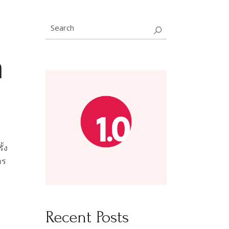
Search
for:
า
ั้ง
าร
Recent Posts