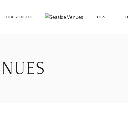
The Cracking Crab
OUR VENUES
JOBS
C
The Winking Prawn
The Cracking Crab
The Winking Prawn
ENUES