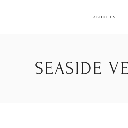
Skip
to
the
content
ABOUT US
SEASIDE V