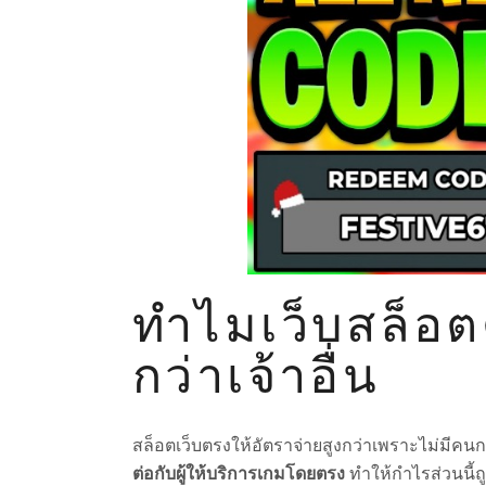
ทำไมเว็บสล็อตต
กว่าเจ้าอื่น
สล็อตเว็บตรงให้อัตราจ่ายสูงกว่าเพราะไม่มีคน
ต่อกับผู้ให้บริการเกมโดยตรง
ทำให้กำไรส่วนนี้ถู