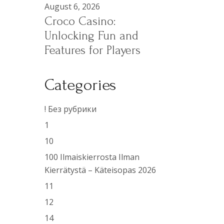
August 6, 2026
Croco Casino:
Unlocking Fun and
Features for Players
Categories
! Без рубрики
1
10
100 Ilmaiskierrosta Ilman
Kierrätystä – Käteisopas 2026
11
12
14