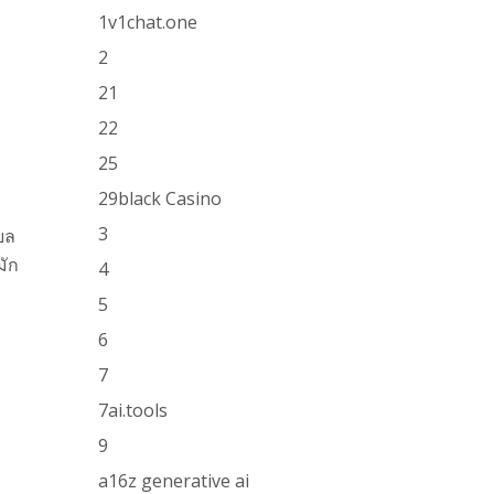
1v1chat.one
2
21
22
25
29black Casino
3
ยล
มัก
4
5
6
7
7ai.tools
9
a16z generative ai