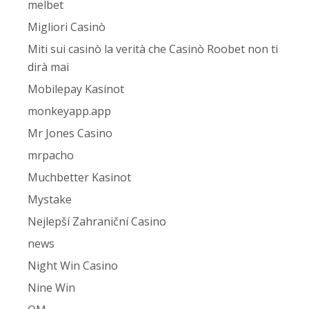
melbet
Migliori Casinò
Miti sui casinò la verità che Casinò Roobet non ti
dirà mai
Mobilepay Kasinot
monkeyapp.app
Mr Jones Casino
mrpacho
Muchbetter Kasinot
Mystake
Nejlepší Zahraniční Casino
news
Night Win Casino
Nine Win