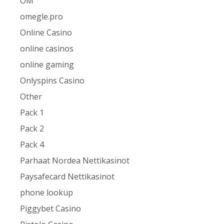
OM
omegle.pro
Online Casino
online casinos
online gaming
Onlyspins Casino
Other
Pack 1
Pack 2
Pack 4
Parhaat Nordea Nettikasinot
Paysafecard Nettikasinot
phone lookup
Piggybet Casino