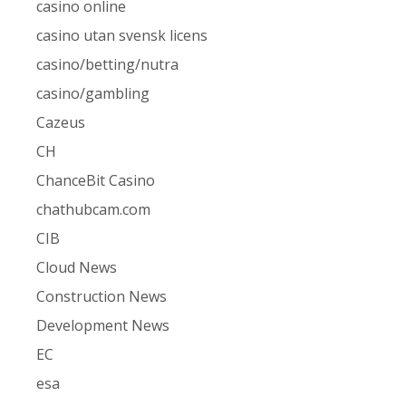
casino online
casino utan svensk licens
casino/betting/nutra
casino/gambling
Cazeus
CH
ChanceBit Casino
chathubcam.com
CIB
Cloud News
Construction News
Development News
EC
esa