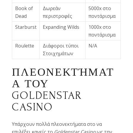
Book of
Δωρεάν
5000x στο
Dead
περιστροφές
ποντάρισμα
Starburst
Expanding Wilds
1000x στο
ποντάρισμα
Roulette
Διάφοροι τύποι
N/A
Στοιχημάτων
ΠΛΕΟΝΕΚΤΉΜΑΤ
Α ΤΟΥ
GOLDENSTAR
CASINO
Υπάρχουν πολλά πλεονεκτήματα στο να
επιλέξει κανείς το
Goldenstar Casino
ως την