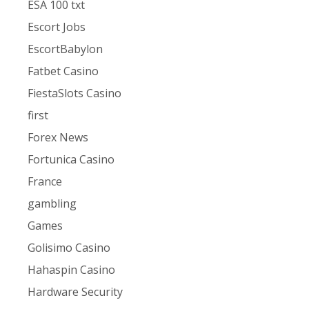
ESA 100 txt
Escort Jobs
EscortBabylon
Fatbet Casino
FiestaSlots Casino
first
Forex News
Fortunica Casino
France
gambling
Games
Golisimo Casino
Hahaspin Casino
Hardware Security