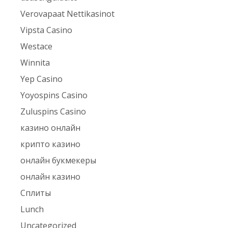
Verovapaat Nettikasinot
Vipsta Casino
Westace
Winnita
Yep Casino
Yoyospins Casino
Zuluspins Casino
казино онлайн
крипто казино
онлайн букмекеры
онлайн казино
Сплиты
Lunch
Uncategorized