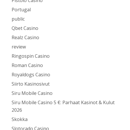
Pistolo Casino
Portugal
public
Qbet Casino
Realz Casino
review
Ringospin Casino
Roman Casino
Royaldogs Casino
Siirto Kasinosivut
Siru Mobile Casino
Siru Mobile Casino 5 €: Parhaat Kasinot & Kulut
2026
Skokka
Slotorado Casino