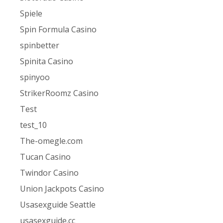
Spiele
Spin Formula Casino
spinbetter
Spinita Casino
spinyoo
StrikerRoomz Casino
Test
test_10
The-omegle.com
Tucan Casino
Twindor Casino
Union Jackpots Casino
Usasexguide Seattle
usasexguide.cc