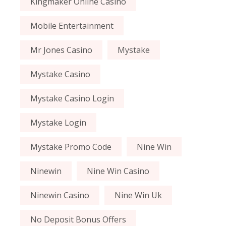
Kingmaker Online Casino
Mobile Entertainment
Mr Jones Casino
Mystake
Mystake Casino
Mystake Casino Login
Mystake Login
Mystake Promo Code
Nine Win
Ninewin
Nine Win Casino
Ninewin Casino
Nine Win Uk
No Deposit Bonus Offers