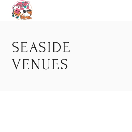
Skip
to
the
content
SEASIDE
VENUES